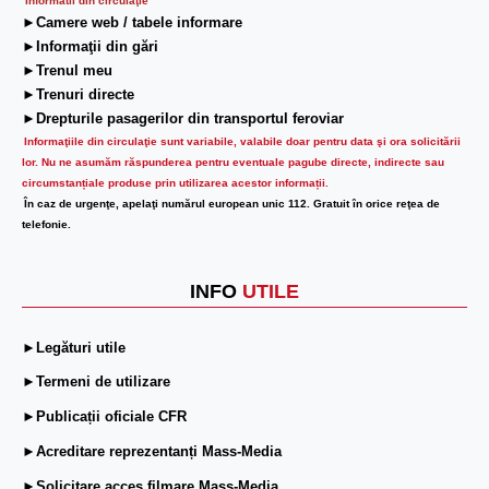
Informatii din circulaţie
►Camere web / tabele informare
►Informaţii din gări
►Trenul meu
►Trenuri directe
►Drepturile pasagerilor din transportul feroviar
Informaţiile din circulaţie sunt variabile, valabile doar pentru data şi ora solicitării
lor.
Nu ne asumăm răspunderea pentru eventuale pagube directe, indirecte sau
circumstanțiale produse prin utilizarea acestor informații.
În caz de urgenţe, apelaţi numărul european unic 112. Gratuit în orice reţea de
telefonie.
INFO
UTILE
►Legături utile
►Termeni de utilizare
►Publicații oficiale CFR
►Acreditare reprezentanți Mass-Media
►Solicitare acces filmare Mass-Media