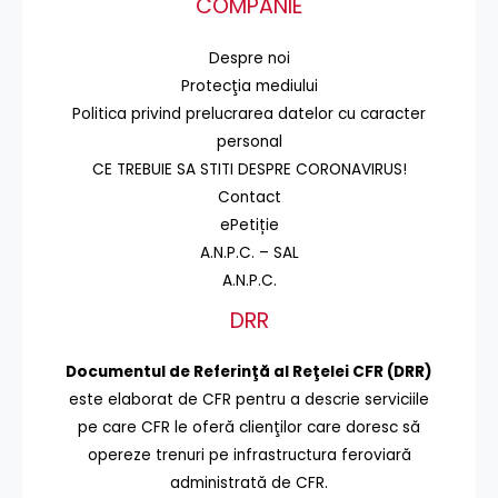
COMPANIE
Despre noi
Protecţia mediului
Politica privind prelucrarea datelor cu caracter
personal
CE TREBUIE SA STITI DESPRE CORONAVIRUS!
Contact
ePetiție
A.N.P.C. – SAL
A.N.P.C.
DRR
Documentul de Referinţă al Reţelei CFR (DRR)
este elaborat de CFR pentru a descrie serviciile
pe care CFR le oferă clienţilor care doresc să
opereze trenuri pe infrastructura feroviară
administrată de CFR.