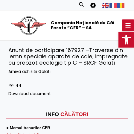
Skip
Search
to
MA
content
Compania Națională de Căi
M
Ferate ”CFR” – SA
Op
Anunt de participare 167927 –Traverse din
lemn speciale aparate de cale, impregnate
cu creozot ecologic tip C – SRCF Galati
Arhiva achizitii Galati
44
Download document
INFO
CĂLĂTORI
►Mersul trenurilor CFR