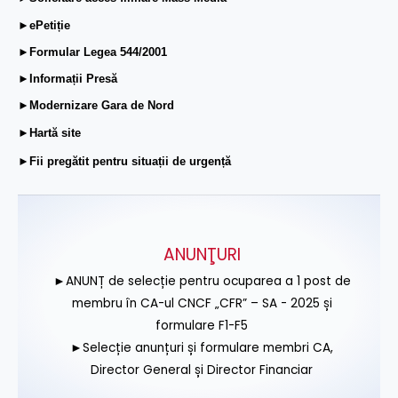
►ePetiție
►Formular Legea 544/2001
►Informații Presă
►Modernizare Gara de Nord
►Hartă site
►Fii pregătit pentru situații de urgență
ANUNŢURI
►ANUNȚ de selecție pentru ocuparea a 1 post de
membru în CA-ul CNCF „CFR” – SA - 2025 și
formulare F1-F5
►Selecție anunțuri și formulare membri CA,
Director General și Director Financiar