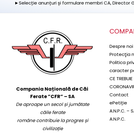
►Selecție anunțuri și formulare membri CA, Director Ge
COMPA
Despre noi
Protecţia 
Politica pr
caracter p
CE TREBUIE 
CORONAVI
Compania Națională de Căi
Contact
Ferate ”CFR” – SA
ePetiție
De aproape un secol și jumătate
A.N.P.C. – 
căile ferate
A.N.P.C.
române contribuie la progres și
civilizație