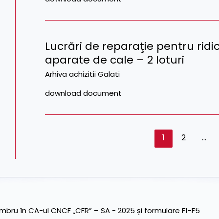
Lucrări de reparaţie pentru ridic
aparate de cale – 2 loturi
Arhiva achizitii Galati
download document
1
2
…
ru în CA-ul CNCF „CFR” – SA - 2025 și formulare F1-F5