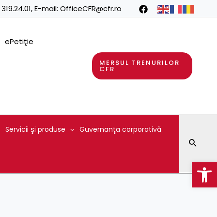
 319.24.01
, E-mail:
OfficeCFR@cfr.ro
ePetiţie
MERSUL TRENURILOR
CFR
Servicii şi produse
Guvernanţa corporativă
Searc
Op