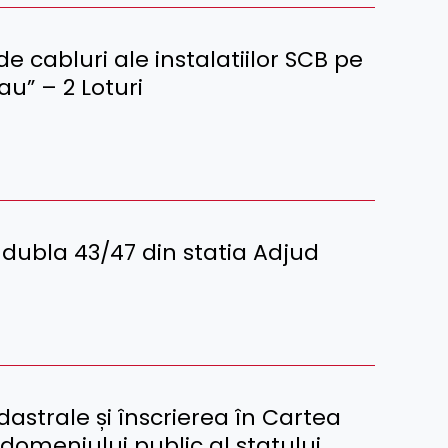
 de cabluri ale instalatiilor SCB pe
au” – 2 Loturi
 dubla 43/47 din statia Adjud
astrale și înscrierea în Cartea
domeniului public al statului,