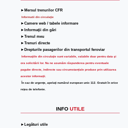
►Mersul trenurilor CFR
Informatii din circulaţie
►Camere web / tabele informare
►Informaţii din gări
►Trenul meu
►Trenuri directe
►Drepturile pasagerilor din transportul feroviar
Informaţiile din circulaţie sunt variabile, valabile doar pentru data şi
ora solicitării lor.
Nu ne asumăm răspunderea pentru eventuale
pagube directe, indirecte sau circumstanțiale produse prin utilizarea
acestor informații.
În caz de urgenţe, apelaţi numărul european unic 112. Gratuit în orice
reţea de telefonie.
INFO
UTILE
►Legături utile