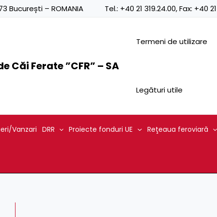
Posts
0873 București – ROMANIA
Tel.:
+40 21 319.24.00
, Fax:
+40 21
navigation
Termeni de utilizare
e Căi Ferate ”CFR” – SA
Legături utile
ieri/Vanzari
DRR
Proiecte fonduri UE
Reţeaua feroviară