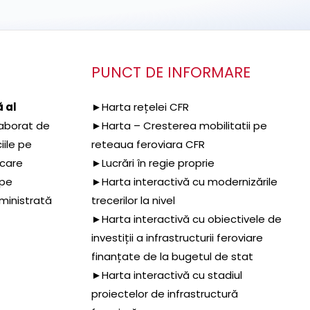
PUNCT DE INFORMARE
 al
►Harta rețelei CFR
aborat de
►Harta – Cresterea mobilitatii pe
iile pe
reteaua feroviara CFR
 care
►Lucrări în regie proprie
 pe
►Harta interactivă cu modernizările
dministrată
trecerilor la nivel
►Harta interactivă cu obiectivele de
investiții a infrastructurii feroviare
finanțate de la bugetul de stat
►Harta interactivă cu stadiul
proiectelor de infrastructură