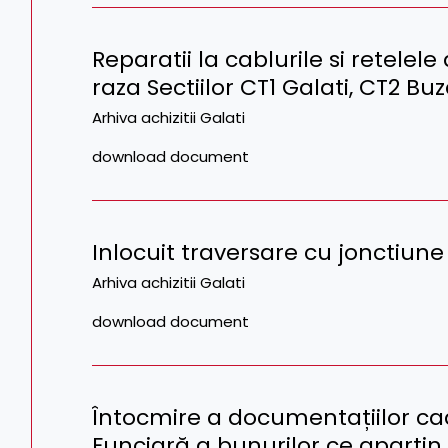
Reparatii la cablurile si retelele
raza Sectiilor CT1 Galati, CT2 Buz
Arhiva achizitii Galati
download document
Inlocuit traversare cu jonctiune
Arhiva achizitii Galati
download document
Întocmire a documentațiilor cad
Funciară a bunurilor ce aparţin 