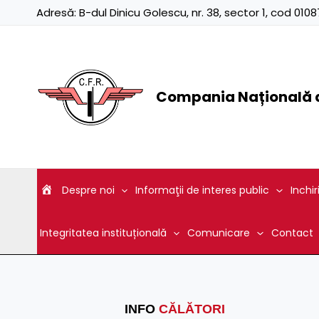
Skip
Adresă:
B-dul Dinicu Golescu, nr. 38, sector 1, cod 01
to
content
Compania Națională d
Despre noi
Informaţii de interes public
Inchir
Integritatea instituțională
Comunicare
Contact
INFO
CĂLĂTORI