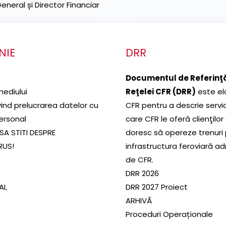
neral și Director Financiar
NIE
DRR
Documentul de Referinţă
mediului
Reţelei CFR (DRR)
este el
ivind prelucrarea datelor cu
CFR pentru a descrie servic
ersonal
care CFR le oferă clienţilor
SA STITI DESPRE
doresc să opereze trenuri
RUS!
infrastructura feroviară a
de CFR.
DRR 2026
SAL
DRR 2027 Proiect
ARHIVĂ
Proceduri Operaționale