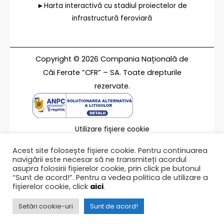
►Harta interactivă cu stadiul proiectelor de
infrastructură feroviară
Copyright © 2026 Compania Națională de
Căi Ferate ”CFR” – SA. Toate drepturile
rezervate.
Utilizare fișiere cookie
Termeni de utilizare
Acest site folosește fișiere cookie. Pentru continuarea
Contact
navigării este necesar să ne transmiteți acordul
asupra folosirii fișierelor cookie, prin click pe butonul
“Sunt de acord!”. Pentru a vedea politica de utilizare a
fișierelor cookie, click
aici
.
Ultima modificare a paginii 09/05/2016
Setări cookie-uri
Sunt de acord!