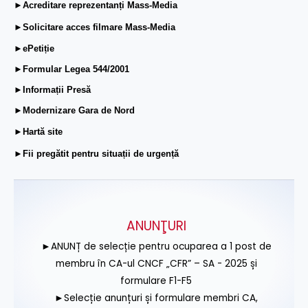
►Acreditare reprezentanți Mass-Media
►Solicitare acces filmare Mass-Media
►ePetiție
►Formular Legea 544/2001
►Informații Presă
►Modernizare Gara de Nord
►Hartă site
►Fii pregătit pentru situații de urgență
ANUNŢURI
►ANUNȚ de selecție pentru ocuparea a 1 post de
membru în CA-ul CNCF „CFR” – SA - 2025 și
formulare F1-F5
►Selecție anunțuri și formulare membri CA,