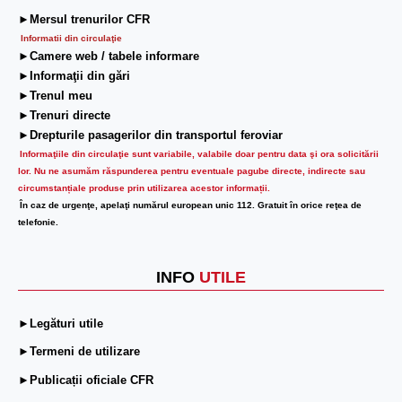
►Mersul trenurilor CFR
Informatii din circulaţie
►Camere web / tabele informare
►Informaţii din gări
►Trenul meu
►Trenuri directe
►Drepturile pasagerilor din transportul feroviar
Informaţiile din circulaţie sunt variabile, valabile doar pentru data şi ora solicitării
lor.
Nu ne asumăm răspunderea pentru eventuale pagube directe, indirecte sau
circumstanțiale produse prin utilizarea acestor informații.
În caz de urgenţe, apelaţi numărul european unic 112. Gratuit în orice reţea de
telefonie.
INFO
UTILE
►Legături utile
►Termeni de utilizare
►Publicații oficiale CFR