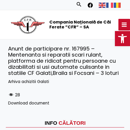
Skip
Search
to
MA
content
Compania Națională de Căi
M
Ferate ”CFR” – SA
Op
Anunt de participare nr. 167995 –
Mentenanta si reparatii scari rulant,
platforma de ridicat pentru persoane cu
dizabilitati si usi automate culisante in
statiile CF Galati,Braila si Focsani – 3 loturi
Arhiva achizitii Galati
28
Download document
INFO
CĂLĂTORI