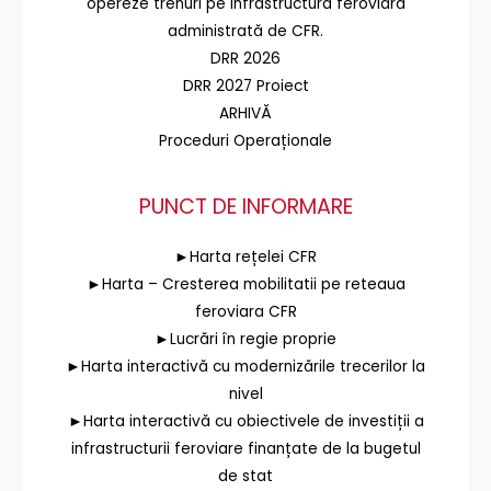
opereze trenuri pe infrastructura feroviară
administrată de CFR.
DRR 2026
DRR 2027 Proiect
ARHIVĂ
Proceduri Operaționale
PUNCT DE INFORMARE
►Harta rețelei CFR
►Harta – Cresterea mobilitatii pe reteaua
feroviara CFR
►Lucrări în regie proprie
►Harta interactivă cu modernizările trecerilor la
nivel
►Harta interactivă cu obiectivele de investiții a
infrastructurii feroviare finanțate de la bugetul
de stat