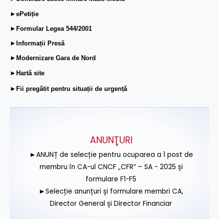
►ePetiție
►Formular Legea 544/2001
►Informații Presă
►Modernizare Gara de Nord
►Hartă site
►Fii pregătit pentru situații de urgență
ANUNŢURI
►ANUNȚ de selecție pentru ocuparea a 1 post de
membru în CA-ul CNCF „CFR” – SA - 2025 și
formulare F1-F5
►Selecție anunțuri și formulare membri CA,
Director General și Director Financiar