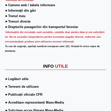
Informatii din circulaţie
►Camere web / tabele informare
►Informaţii din gări
►Trenul meu
►Trenuri directe
►Drepturile pasagerilor din transportul feroviar
Informaţiile din circulaţie sunt variabile, valabile doar pentru data şi ora solicitării
lor.
Nu ne asumăm răspunderea pentru eventuale pagube directe, indirecte sau
circumstanțiale produse prin utilizarea acestor informații.
În caz de urgenţe, apelaţi numărul european unic 112. Gratuit în orice reţea de
telefonie.
INFO
UTILE
►Legături utile
►Termeni de utilizare
►Publicații oficiale CFR
►Acreditare reprezentanți Mass-Media
►Solicitare acces filmare Mass-Media