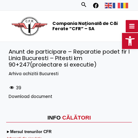
Skip
Search
to
MA
content
Compania Națională de Căi
M
Ferate ”CFR” – SA
Op
Anunt de participare – Reparatie podet fir I
Linia Bucuresti – Pitesti km
90+247(proiectare si executie)
Arhiva achizitii Bucuresti
39
Download document
INFO
CĂLĂTORI
►Mersul trenurilor CFR