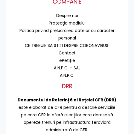
COMPANIE
Despre noi
Protecţia mediului
Politica privind prelucrarea datelor cu caracter
personal
CE TREBUIE SA STITI DESPRE CORONAVIRUS!
Contact
ePetiție
A.N.P.C. – SAL
A.N.P.C.
DRR
Documentul de Referinţă al Reţelei CFR (DRR)
este elaborat de CFR pentru a descrie serviciile
pe care CFR le oferă clienţilor care doresc să
opereze trenuri pe infrastructura feroviară
administrată de CFR.