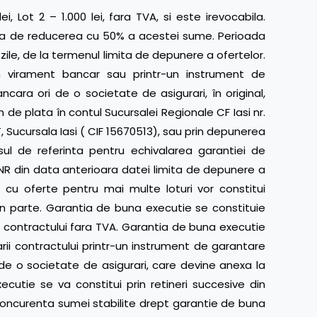
i, Lot 2 – 1.000 lei, fara TVA, si este irevocabila.
aza de reducerea cu 50% a acestei sume. Perioada
zile, de la termenul limita de depunere a ofertelor.
in virament bancar sau printr-un instrument de
ncara ori de o societate de asigurari, în original,
in de plata în contul Sucursalei Regionale CF Iasi nr.
Sucursala Iasi ( CIF 15670513), sau prin depunerea
sul de referinta pentru echivalarea garantiei de
BNR din data anterioara datei limita de depunere a
a cu oferte pentru mai multe loturi vor constitui
 în parte. Garantia de buna executie se constituie
ul contractului fara TVA. Garantia de buna executie
rii contractului printr-un instrument de garantare
 de o societate de asigurari, care devine anexa la
cutie se va constitui prin retineri succesive din
concurenta sumei stabilite drept garantie de buna