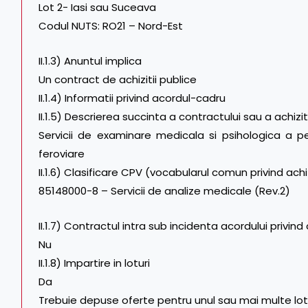
Lot 2- Iasi sau Suceava
Codul NUTS: RO21 – Nord-Est
II.1.3) Anuntul implica
Un contract de achizitii publice
II.1.4) Informatii privind acordul-cadru
II.1.5) Descrierea succinta a contractului sau a achiziti
Servicii de examinare medicala si psihologica a pers
feroviare
II.1.6) Clasificare CPV (vocabularul comun privind achiz
85148000-8 – Servicii de analize medicale (Rev.2)
II.1.7) Contractul intra sub incidenta acordului privind
Nu
II.1.8) Impartire in loturi
Da
Trebuie depuse oferte pentru unul sau mai multe lot