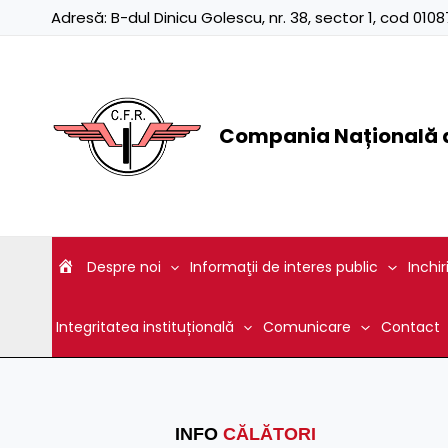
Skip
Adresă:
B-dul Dinicu Golescu, nr. 38, sector 1, cod 01
to
content
Compania Națională d
Despre noi
Informaţii de interes public
Inchir
Integritatea instituțională
Comunicare
Contact
INFO
CĂLĂTORI