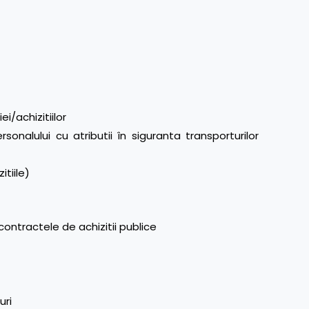
ei/achizitiilor
onalului cu atributii în siguranta transporturilor
itiile)
 contractele de achizitii publice
uri