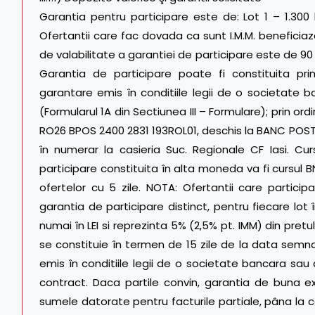
Garantia pentru participare este de: Lot 1 – 1.300 le
Ofertantii care fac dovada ca sunt I.M.M. benefici
de valabilitate a garantiei de participare este de 90 
Garantia de participare poate fi constituita pr
garantare emis în conditiile legii de o societate ba
(Formularul 1A din Sectiunea III – Formulare); prin ord
RO26 BPOS 2400 2831 193ROL01, deschis la BANC POST, 
în numerar la casieria Suc. Regionale CF Iasi. Cur
participare constituita în alta moneda va fi cursul 
ofertelor cu 5 zile. NOTA: Ofertantii care particip
garantia de participare distinct, pentru fiecare lot
numai în LEI si reprezinta 5% (2,5% pt. IMM) din pret
se constituie în termen de 15 zile de la data semna
emis în conditiile legii de o societate bancara sau
contract. Daca partile convin, garantia de buna exe
sumele datorate pentru facturile partiale, pâna la 