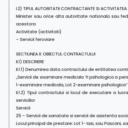
I.2) TIPUL AUTORITATII CONTRACTANTE SI ACTIVITATEA 
Minister sau orice alta autoritate nationala sau fede
acestora
Activitate (activitati)
– Servicii feroviare
SECTIUNEA II: OBIECTUL CONTRACTULUI
II.1) DESCRIERE
II.1.1) Denumirea data contractului de entitatea con
„Servicii de examinare medicala ?i psihologica a person
1-examinare medicala, Lot 2-examinare psihologica”
II.1.2) Tipul contractului si locul de executare a luc
serviciilor
Servicii
25 – Servicii de sanatate si servicii de asistenta soci
Locul principal de prestare: Lot 1- Iasi, sau Pascani,