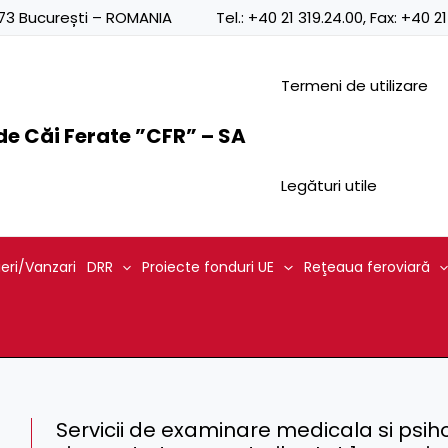
0873 București – ROMANIA
Tel.:
+40 21 319.24.00
, Fax:
+40 21
Termeni de utilizare
e Căi Ferate ”CFR” – SA
Legături utile
ieri/Vanzari
DRR
Proiecte fonduri UE
Reţeaua feroviară
Servicii de examinare medicala si psihol