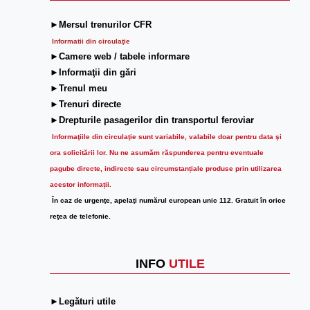
►Mersul trenurilor CFR
Informatii din circulaţie
►Camere web / tabele informare
►Informaţii din gări
►Trenul meu
►Trenuri directe
►Drepturile pasagerilor din transportul feroviar
Informaţiile din circulaţie sunt variabile, valabile doar pentru data şi
ora solicitării lor.
Nu ne asumăm răspunderea pentru eventuale
pagube directe, indirecte sau circumstanțiale produse prin utilizarea
acestor informații.
În caz de urgenţe, apelaţi numărul european unic 112. Gratuit în orice
reţea de telefonie.
INFO
UTILE
►Legături utile