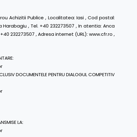
u Achizitii Publice , Localitatea: Iasi , Cod postal:
 Harabagiu , Tel. +40 232273507 , In atentia: Anca
 +40 232273507 , Adresa internet (URL): www.cfr.ro ,
NTARE:
or
INCLUSIV DOCUMENTELE PENTRU DIALOGUL COMPETITIV
or
ANSMISE LA:
or