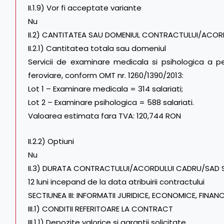
II.1.9) Vor fi acceptate variante
Nu
II.2) CANTITATEA SAU DOMENIUL CONTRACTULUI/ACO
II.2.1) Cantitatea totala sau domeniul
Servicii de examinare medicala si psihologica a pers
feroviare, conform OMT nr. 1260/1390/2013:
Lot 1 – Examinare medicala = 314 salariati;
Lot 2 – Examinare psihologica = 588 salariati.
Valoarea estimata fara TVA: 120,744 RON
II.2.2) Optiuni
Nu
II.3) DURATA CONTRACTULUI/ACORDULUI CADRU/SAD S
12 luni incepand de la data atribuirii contractului
SECTIUNEA III: INFORMATII JURIDICE, ECONOMICE, FINANC
III.1) CONDITII REFERITOARE LA CONTRACT
III.1.1) Depozite valorice şi garantii solicitate