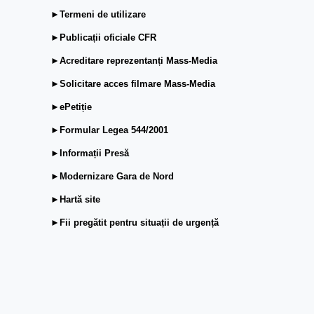
►Termeni de utilizare
►Publicații oficiale CFR
►Acreditare reprezentanți Mass-Media
►Solicitare acces filmare Mass-Media
►ePetiție
►Formular Legea 544/2001
►Informații Presă
►Modernizare Gara de Nord
►Hartă site
►Fii pregătit pentru situații de urgență