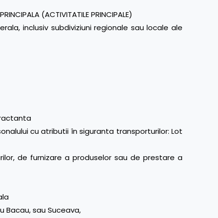
PRINCIPALA (ACTIVITATILE PRINCIPALE)
rala, inclusiv subdiviziuni regionale sau locale ale
tractanta
alului cu atributii în siguranta transporturilor: Lot
rarilor, de furnizare a produselor sau de prestare a
ala
 sau Bacau, sau Suceava,