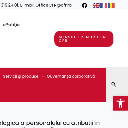
 319.24.01
, E-mail:
OfficeCFR@cfr.ro
ePetiţie
MERSUL TRENURILOR
CFR
Servicii şi produse
Guvernanţa corporativă
Searc
Op
ogica a personalului cu atributii în