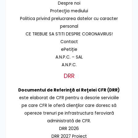
Despre noi
Protecţia mediului
Politica privind prelucrarea datelor cu caracter
personal
CE TREBUIE SA STITI DESPRE CORONAVIRUS!
Contact
ePetiție
A.N.P.C. – SAL
A.N.P.C.
DRR
Documentul de Referinţă al Reţelei CFR (DRR)
este elaborat de CFR pentru a descrie serviciile
pe care CFR le oferă clienţilor care doresc să
opereze trenuri pe infrastructura feroviară
administrată de CFR.
DRR 2026
DRR 2027 Proiect