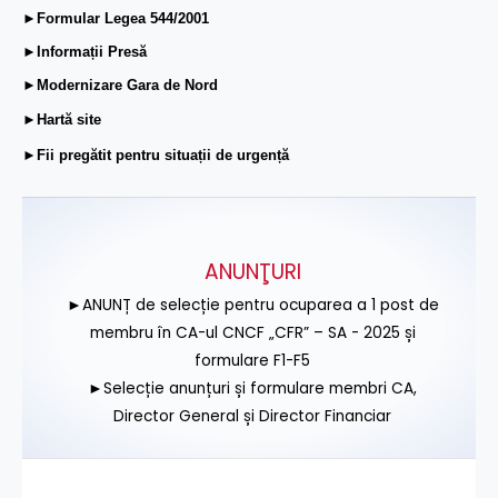
►Formular Legea 544/2001
►Informații Presă
►Modernizare Gara de Nord
►Hartă site
►Fii pregătit pentru situații de urgență
ANUNŢURI
►ANUNȚ de selecție pentru ocuparea a 1 post de
membru în CA-ul CNCF „CFR” – SA - 2025 și
formulare F1-F5
►Selecție anunțuri și formulare membri CA,
Director General și Director Financiar