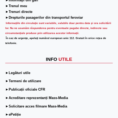
►Informaţii din gări
►Trenul meu
►Trenuri directe
►Drepturile pasagerilor din transportul feroviar
Informaţiile din circulaţie sunt variabile, valabile doar pentru data şi ora solicitării
lor.
Nu ne asumăm răspunderea pentru eventuale pagube directe, indirecte sau
circumstanțiale produse prin utilizarea acestor informații.
În caz de urgenţe, apelaţi numărul european unic 112. Gratuit în orice reţea de
telefonie.
INFO
UTILE
►Legături utile
►Termeni de utilizare
►Publicații oficiale CFR
►Acreditare reprezentanți Mass-Media
►Solicitare acces filmare Mass-Media
►ePetiție