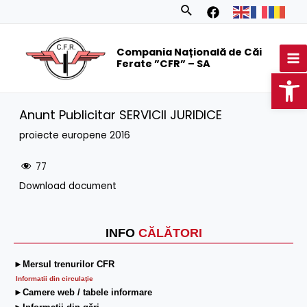
Skip
Search
to
MA
content
Compania Națională de Căi
M
Ferate ”CFR” – SA
Op
Anunt Publicitar SERVICII JURIDICE
proiecte europene 2016
77
Download document
INFO
CĂLĂTORI
►Mersul trenurilor CFR
Informatii din circulaţie
►Camere web / tabele informare