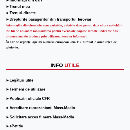
►Informaţii din gări
►Trenul meu
►Trenuri directe
►Drepturile pasagerilor din transportul feroviar
Informaţiile din circulaţie sunt variabile, valabile doar pentru data şi ora solicitării
lor.
Nu ne asumăm răspunderea pentru eventuale pagube directe, indirecte sau
circumstanțiale produse prin utilizarea acestor informații.
În caz de urgenţe, apelaţi numărul european unic 112. Gratuit în orice reţea de
telefonie.
INFO
UTILE
►Legături utile
►Termeni de utilizare
►Publicații oficiale CFR
►Acreditare reprezentanți Mass-Media
►Solicitare acces filmare Mass-Media
►ePetiție