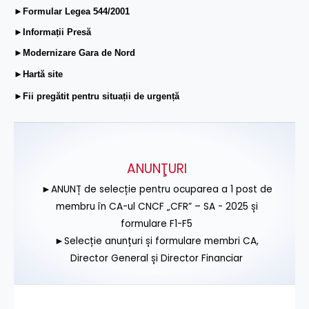
►Formular Legea 544/2001
►Informații Presă
►Modernizare Gara de Nord
►Hartă site
►Fii pregătit pentru situații de urgență
ANUNŢURI
►ANUNȚ de selecție pentru ocuparea a 1 post de
membru în CA-ul CNCF „CFR” – SA - 2025 și
formulare F1-F5
►Selecție anunțuri și formulare membri CA,
Director General și Director Financiar