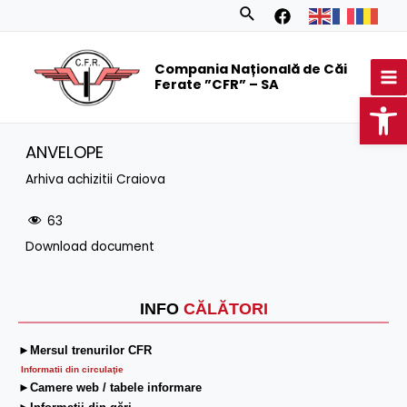
Skip
Search
to
MA
content
Compania Națională de Căi
M
Ferate ”CFR” – SA
Op
ANVELOPE
Arhiva achizitii Craiova
63
Download document
INFO
CĂLĂTORI
►Mersul trenurilor CFR
Informatii din circulaţie
►Camere web / tabele informare