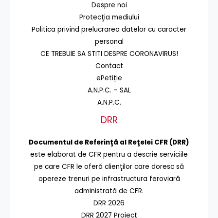
Despre noi
Protecţia mediului
Politica privind prelucrarea datelor cu caracter
personal
CE TREBUIE SA STITI DESPRE CORONAVIRUS!
Contact
ePetiție
A.N.P.C. – SAL
A.N.P.C.
DRR
Documentul de Referinţă al Reţelei CFR (DRR)
este elaborat de CFR pentru a descrie serviciile
pe care CFR le oferă clienţilor care doresc să
opereze trenuri pe infrastructura feroviară
administrată de CFR.
DRR 2026
DRR 2027 Proiect