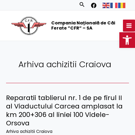
Skip
Posts
Search
to
navigation
MA
content
Compania Națională de Căi
M
Ferate ”CFR” – SA
Op
Arhiva achizitii Craiova
Reparatii tablierul nr. 1 de pe firul II
al Viaductului Carcea amplasat la
km 200+306 al liniei 100 Videle-
Orsova
Arhiva achizitii Craiova