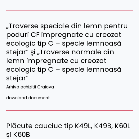
„Traverse speciale din lemn pentru
poduri CF impregnate cu creozot
ecologic tip C – specie lemnoasă
stejar” şi „Traverse normale din
lemn impregnate cu creozot
ecologic tip C – specie lemnoasă
stejar”
Arhiva achizitii Craiova
download document
Plăcuțe cauciuc tip K49L, K49B, K60L
și K60B