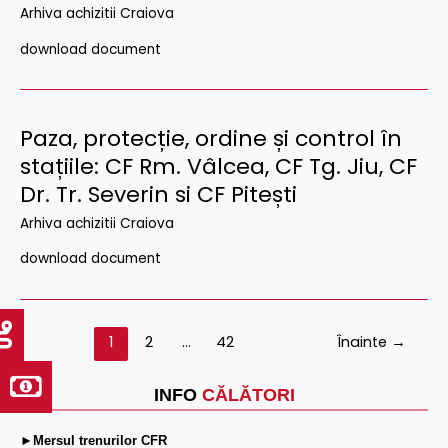
Arhiva achizitii Craiova
download document
Paza, protecție, ordine și control în
stațiile: CF Rm. Vâlcea, CF Tg. Jiu, CF
Dr. Tr. Severin si CF Pitești
Arhiva achizitii Craiova
download document
1
2
…
42
Înainte
→
INFO
CĂLĂTORI
►Mersul trenurilor CFR