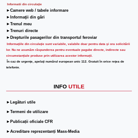
Informatii din circulaţie
►Camere web / tabele informare
►Informaţii din gări
►Trenul meu
►Trenuri directe
►Drepturile pasagerilor din transportul feroviar
Informaţiile din circulaţie sunt variabile, valabile doar pentru data şi ora solicitării
lor.
Nu ne asumăm răspunderea pentru eventuale pagube directe, indirecte sau
circumstanțiale produse prin utilizarea acestor informații.
În caz de urgenţe, apelaţi numărul european unic 112. Gratuit în orice reţea de
telefonie.
INFO
UTILE
►Legături utile
►Termeni de utilizare
►Publicații oficiale CFR
►Acreditare reprezentanți Mass-Media