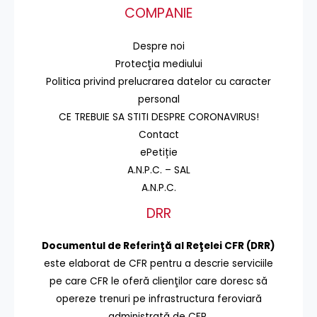
COMPANIE
Despre noi
Protecţia mediului
Politica privind prelucrarea datelor cu caracter
personal
CE TREBUIE SA STITI DESPRE CORONAVIRUS!
Contact
ePetiție
A.N.P.C. – SAL
A.N.P.C.
DRR
Documentul de Referinţă al Reţelei CFR (DRR)
este elaborat de CFR pentru a descrie serviciile
pe care CFR le oferă clienţilor care doresc să
opereze trenuri pe infrastructura feroviară
administrată de CFR.