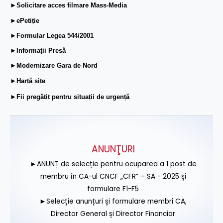
►Solicitare acces filmare Mass-Media
►ePetiție
►Formular Legea 544/2001
►Informații Presă
►Modernizare Gara de Nord
►Hartă site
►Fii pregătit pentru situații de urgență
ANUNŢURI
►ANUNȚ de selecție pentru ocuparea a 1 post de
membru în CA-ul CNCF „CFR” – SA - 2025 și
formulare F1-F5
►Selecție anunțuri și formulare membri CA,
Director General și Director Financiar