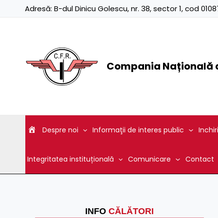
Skip
Adresă:
B-dul Dinicu Golescu, nr. 38, sector 1, cod 01
to
content
Compania Națională d
Despre noi
Informaţii de interes public
Inchir
Integritatea instituțională
Comunicare
Contact
INFO
CĂLĂTORI