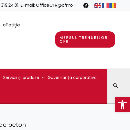
 319.24.01
, E-mail:
OfficeCFR@cfr.ro
ePetiţie
MERSUL TRENURILOR
CFR
Servicii şi produse
Guvernanţa corporativă
Searc
Op
 de beton