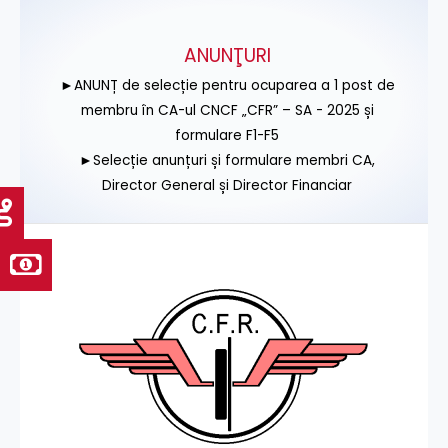
ANUNŢURI
►ANUNȚ de selecție pentru ocuparea a 1 post de
membru în CA-ul CNCF „CFR” – SA - 2025 și
formulare F1-F5
►Selecție anunțuri și formulare membri CA,
Director General și Director Financiar