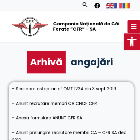
Skip
Search
to
MA
content
Compania Națională de Căi
M
Ferate ”CFR” – SA
Op
Arhivă
angajări
– Scrisoare asteptari cf OMT 1224 din 3 sept 2019
– Anunt recrutare membri CA CNCF CFR
– Anexa formulare ANUNT CFR SA
– Anunt prelungire recrutare membri CA – CFR SA dec