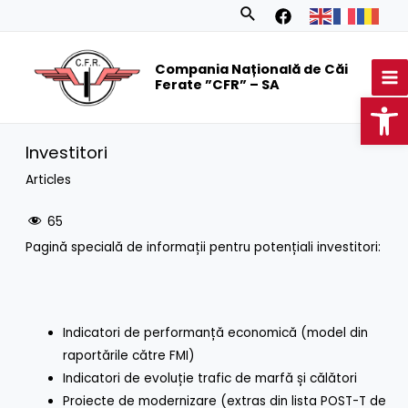
Skip
Search
to
MA
content
Compania Națională de Căi
M
Ferate ”CFR” – SA
Op
Investitori
Articles
65
Pagină specială de informații pentru potențiali investitori:
Indicatori de performanță economică (model din
raportările către FMI)
Indicatori de evoluție trafic de marfă și călători
Proiecte de modernizare (extras din lista POST-T de