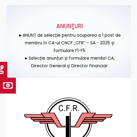
ANUNŢURI
►ANUNȚ de selecție pentru ocuparea a 1 post de
membru în CA-ul CNCF „CFR” – SA - 2025 și
formulare F1-F5
►Selecție anunțuri și formulare membri CA,
Director General și Director Financiar