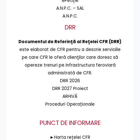
ePetiție
A.N.P.C. – SAL
A.N.P.C.
DRR
Documentul de Referinţă al Reţelei CFR (DRR)
este elaborat de CFR pentru a descrie serviciile
pe care CFR le oferă clienţilor care doresc să
opereze trenuri pe infrastructura feroviară
administrată de CFR.
DRR 2026
DRR 2027 Proiect
ARHIVĂ
Proceduri Operaționale
PUNCT DE INFORMARE
►Harta rețelei CFR