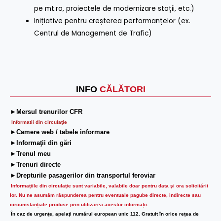
pe mt.ro, proiectele de modernizare stații, etc.)
Inițiative pentru creșterea performanțelor (ex.
Centrul de Management de Trafic)
INFO
CĂLĂTORI
►Mersul trenurilor CFR
Informatii din circulaţie
►Camere web / tabele informare
►Informaţii din gări
►Trenul meu
►Trenuri directe
►Drepturile pasagerilor din transportul feroviar
Informaţiile din circulaţie sunt variabile, valabile doar pentru data şi ora solicitării
lor.
Nu ne asumăm răspunderea pentru eventuale pagube directe, indirecte sau
circumstanțiale produse prin utilizarea acestor informații.
În caz de urgenţe, apelaţi numărul european unic 112. Gratuit în orice reţea de