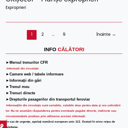
Exproprieri
1
2
…
9
Înainte
→
INFO
CĂLĂTORI
►Mersul trenurilor CFR
Informatii din circulaţie
►Camere web / tabele informare
►Informaţii din gări
►Trenul meu
►Trenuri directe
►Drepturile pasagerilor din transportul feroviar
Informaţiile din circulaţie sunt variabile, valabile doar pentru data şi ora solicitării
lor.
Nu ne asumăm răspunderea pentru eventuale pagube directe, indirecte sau
circumstanțiale produse prin utilizarea acestor informații.
În caz de urgenţe, apelaţi numărul european unic 112. Gratuit în orice reţea de
telefonie.