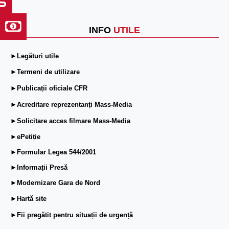
INFO
UTILE
►Legături utile
►Termeni de utilizare
►Publicații oficiale CFR
►Acreditare reprezentanți Mass-Media
►Solicitare acces filmare Mass-Media
►ePetiție
►Formular Legea 544/2001
►Informații Presă
►Modernizare Gara de Nord
►Hartă site
►Fii pregătit pentru situații de urgență