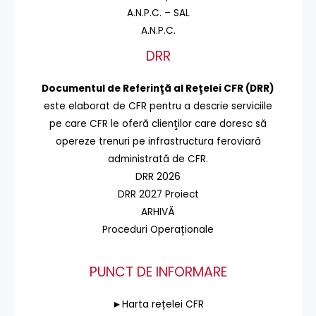
A.N.P.C. – SAL
A.N.P.C.
DRR
Documentul de Referinţă al Reţelei CFR (DRR)
este elaborat de CFR pentru a descrie serviciile
pe care CFR le oferă clienţilor care doresc să
opereze trenuri pe infrastructura feroviară
administrată de CFR.
DRR 2026
DRR 2027 Proiect
ARHIVĂ
Proceduri Operaționale
PUNCT DE INFORMARE
►Harta rețelei CFR