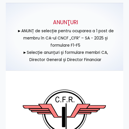
ANUNŢURI
►ANUNȚ de selecție pentru ocuparea a 1 post de
membru în CA-ul CNCF „CFR” – SA - 2025 și
formulare F1-F5
►Selecție anunțuri și formulare membri CA,
Director General și Director Financiar