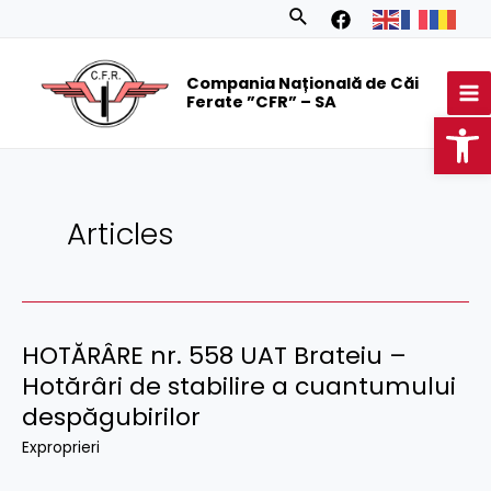
Skip
Posts
Search
to
navigation
MA
content
Compania Națională de Căi
M
Ferate ”CFR” – SA
Op
Articles
HOTĂRÂRE nr. 558 UAT Brateiu –
Hotărâri de stabilire a cuantumului
despăgubirilor
Exproprieri