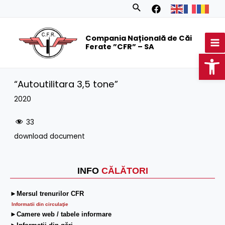
Skip
Search
to
MA
content
Compania Națională de Căi
M
Ferate ”CFR” – SA
Op
“Autoutilitara 3,5 tone”
2020
33
download document
INFO
CĂLĂTORI
►Mersul trenurilor CFR
Informatii din circulaţie
►Camere web / tabele informare