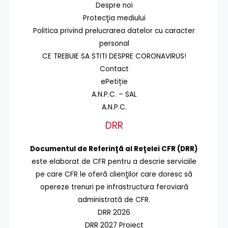
Despre noi
Protecţia mediului
Politica privind prelucrarea datelor cu caracter
personal
CE TREBUIE SA STITI DESPRE CORONAVIRUS!
Contact
ePetiție
A.N.P.C. – SAL
A.N.P.C.
DRR
Documentul de Referinţă al Reţelei CFR (DRR)
este elaborat de CFR pentru a descrie serviciile
pe care CFR le oferă clienţilor care doresc să
opereze trenuri pe infrastructura feroviară
administrată de CFR.
DRR 2026
DRR 2027 Proiect