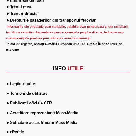
►Informaţii din gări
►Trenul meu
►Trenuri directe
►Drepturile pasagerilor din transportul feroviar
Informaţiile din circulaţie sunt variabile, valabile doar pentru data şi ora solicitării
lor.
Nu ne asumăm răspunderea pentru eventuale pagube directe, indirecte sau
circumstanțiale produse prin utilizarea acestor informații.
În caz de urgenţe, apelaţi numărul european unic 112. Gratuit în orice reţea de
telefonie.
INFO
UTILE
►Legături utile
►Termeni de utilizare
►Publicații oficiale CFR
►Acreditare reprezentanți Mass-Media
►Solicitare acces filmare Mass-Media
►ePetiție