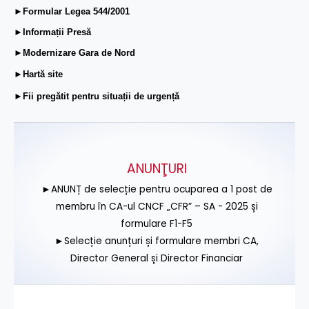
►Formular Legea 544/2001
►Informații Presă
►Modernizare Gara de Nord
►Hartă site
►Fii pregătit pentru situații de urgență
ANUNŢURI
►ANUNȚ de selecție pentru ocuparea a 1 post de
membru în CA-ul CNCF „CFR” – SA - 2025 și
formulare F1-F5
►Selecție anunțuri și formulare membri CA,
Director General și Director Financiar