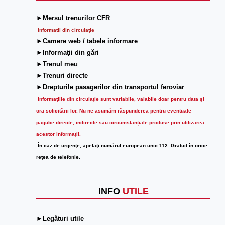
►Mersul trenurilor CFR
Informatii din circulaţie
►Camere web / tabele informare
►Informaţii din gări
►Trenul meu
►Trenuri directe
►Drepturile pasagerilor din transportul feroviar
Informaţiile din circulaţie sunt variabile, valabile doar pentru data şi
ora solicitării lor.
Nu ne asumăm răspunderea pentru eventuale
pagube directe, indirecte sau circumstanțiale produse prin utilizarea
acestor informații.
În caz de urgenţe, apelaţi numărul european unic 112. Gratuit în orice
reţea de telefonie.
INFO
UTILE
►Legături utile