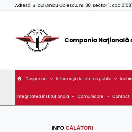
Skip
Adresă:
B-dul Dinicu Golescu, nr. 38, sector 1, cod 01
to
content
Compania Națională d
Despre noi
Informaţii de interes public
Inchir
Integritatea instituțională
Comunicare
Contact
INFO
CĂLĂTORI