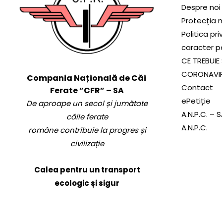
Despre noi
Protecţia 
Politica pr
caracter p
CE TREBUIE 
CORONAVI
Compania Națională de Căi
Contact
Ferate ”CFR” – SA
ePetiție
De aproape un secol și jumătate
A.N.P.C. – 
căile ferate
A.N.P.C.
române contribuie la progres și
civilizație
Calea pentru un transport
ecologic și sigur