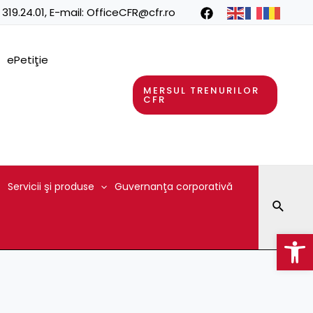
 319.24.01
, E-mail:
OfficeCFR@cfr.ro
ePetiţie
MERSUL TRENURILOR
CFR
Servicii şi produse
Guvernanţa corporativă
Searc
Op