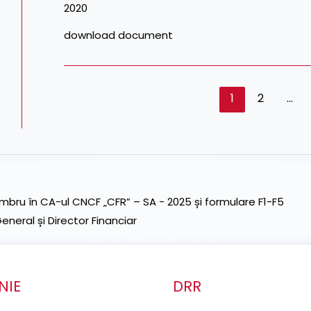
2020
download document
1
2
…
ru în CA-ul CNCF „CFR” – SA - 2025 și formulare F1-F5
neral și Director Financiar
NIE
DRR