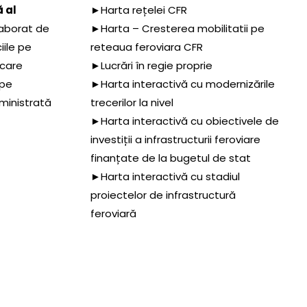
 al
►Harta rețelei CFR
aborat de
►Harta – Cresterea mobilitatii pe
iile pe
reteaua feroviara CFR
 care
►Lucrări în regie proprie
 pe
►Harta interactivă cu modernizările
dministrată
trecerilor la nivel
►Harta interactivă cu obiectivele de
investiții a infrastructurii feroviare
finanțate de la bugetul de stat
►Harta interactivă cu stadiul
proiectelor de infrastructură
feroviară