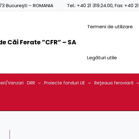
Posts
0873 București – ROMANIA
Tel.:
+40 21 319.24.00
, Fax:
+40 21
navigation
Termeni de utilizare
e Căi Ferate ”CFR” – SA
Legături utile
ieri/Vanzari
DRR
Proiecte fonduri UE
Reţeaua feroviară