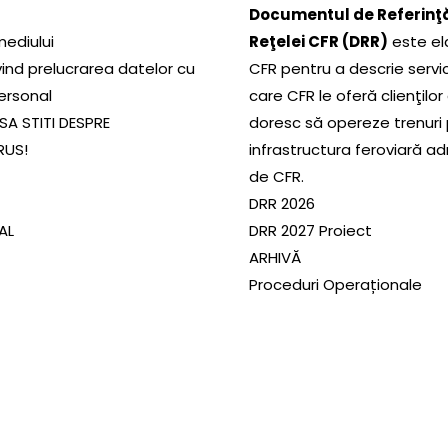
Documentul de Referinţă
mediului
Reţelei CFR (DRR)
este el
ivind prelucrarea datelor cu
CFR pentru a descrie servic
ersonal
care CFR le oferă clienţilor
SA STITI DESPRE
doresc să opereze trenuri
RUS!
infrastructura feroviară a
de CFR.
DRR 2026
SAL
DRR 2027 Proiect
ARHIVĂ
Proceduri Operaționale