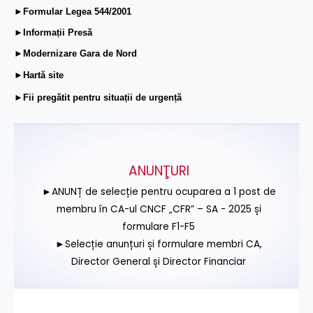
►Formular Legea 544/2001
►Informații Presă
►Modernizare Gara de Nord
►Hartă site
►Fii pregătit pentru situații de urgență
ANUNŢURI
►ANUNȚ de selecție pentru ocuparea a 1 post de
membru în CA-ul CNCF „CFR” – SA - 2025 și
formulare F1-F5
►Selecție anunțuri și formulare membri CA,
Director General și Director Financiar