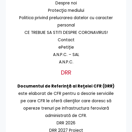
Despre noi
Protecţia mediului
Politica privind prelucrarea datelor cu caracter
personal
CE TREBUIE SA STITI DESPRE CORONAVIRUS!
Contact
ePetiție
A.N.P.C. – SAL
A.N.P.C.
DRR
Documentul de Referinţă al Reţelei CFR (DRR)
este elaborat de CFR pentru a descrie serviciile
pe care CFR le oferă clienţilor care doresc să
opereze trenuri pe infrastructura feroviară
administrată de CFR.
DRR 2026
DRR 2027 Proiect