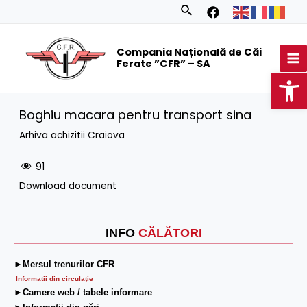
Skip
Search
to
MA
content
Compania Națională de Căi
M
Ferate ”CFR” – SA
Op
Boghiu macara pentru transport sina
Arhiva achizitii Craiova
91
Download document
INFO
CĂLĂTORI
►Mersul trenurilor CFR
Informatii din circulaţie
►Camere web / tabele informare