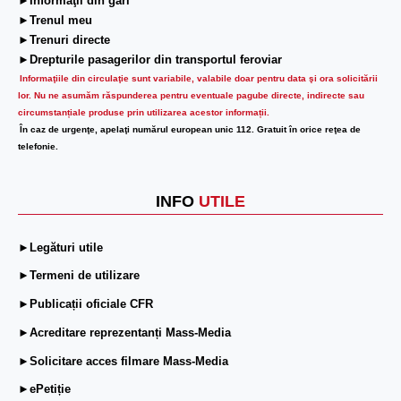
►Informaţii din gări
►Trenul meu
►Trenuri directe
►Drepturile pasagerilor din transportul feroviar
Informaţiile din circulaţie sunt variabile, valabile doar pentru data şi ora solicitării
lor.
Nu ne asumăm răspunderea pentru eventuale pagube directe, indirecte sau
circumstanțiale produse prin utilizarea acestor informații.
În caz de urgenţe, apelaţi numărul european unic 112. Gratuit în orice reţea de
telefonie.
INFO
UTILE
►Legături utile
►Termeni de utilizare
►Publicații oficiale CFR
►Acreditare reprezentanți Mass-Media
►Solicitare acces filmare Mass-Media
►ePetiție