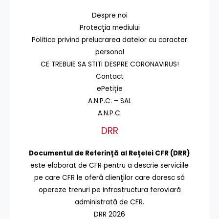
Despre noi
Protecţia mediului
Politica privind prelucrarea datelor cu caracter
personal
CE TREBUIE SA STITI DESPRE CORONAVIRUS!
Contact
ePetiție
A.N.P.C. – SAL
A.N.P.C.
DRR
Documentul de Referinţă al Reţelei CFR (DRR)
este elaborat de CFR pentru a descrie serviciile
pe care CFR le oferă clienţilor care doresc să
opereze trenuri pe infrastructura feroviară
administrată de CFR.
DRR 2026