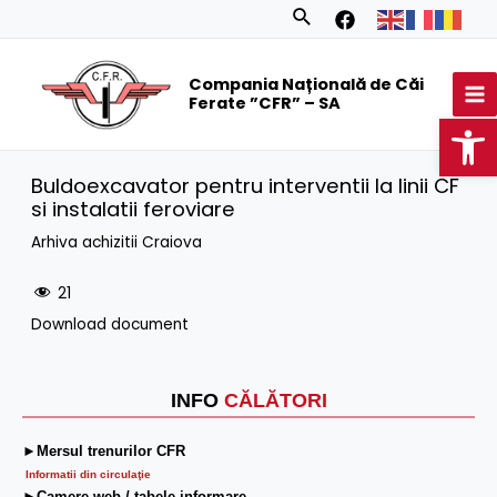
Skip
Search
to
MA
content
Compania Națională de Căi
M
Ferate ”CFR” – SA
Op
Buldoexcavator pentru interventii la linii CF
si instalatii feroviare
Arhiva achizitii Craiova
21
Download document
INFO
CĂLĂTORI
►Mersul trenurilor CFR
Informatii din circulaţie