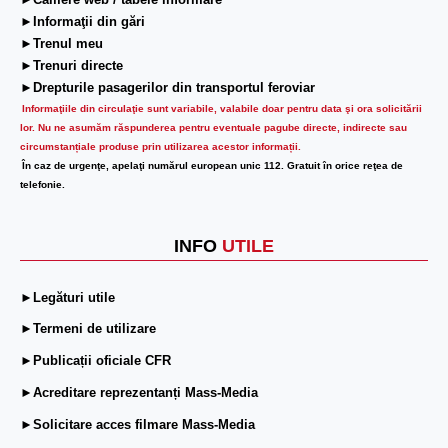
►Camere web / tabele informare
►Informaţii din gări
►Trenul meu
►Trenuri directe
►Drepturile pasagerilor din transportul feroviar
Informaţiile din circulaţie sunt variabile, valabile doar pentru data şi ora solicitării
lor.
Nu ne asumăm răspunderea pentru eventuale pagube directe, indirecte sau
circumstanțiale produse prin utilizarea acestor informații.
În caz de urgenţe, apelaţi numărul european unic 112. Gratuit în orice reţea de
telefonie.
INFO
UTILE
►Legături utile
►Termeni de utilizare
►Publicații oficiale CFR
►Acreditare reprezentanți Mass-Media
►Solicitare acces filmare Mass-Media