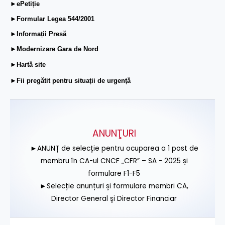
►ePetiție
►Formular Legea 544/2001
►Informații Presă
►Modernizare Gara de Nord
►Hartă site
►Fii pregătit pentru situații de urgență
ANUNŢURI
►ANUNȚ de selecție pentru ocuparea a 1 post de
membru în CA-ul CNCF „CFR” – SA - 2025 și
formulare F1-F5
►Selecție anunțuri și formulare membri CA,
Director General și Director Financiar