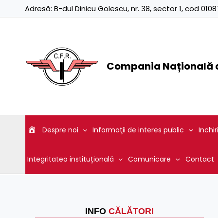
Skip
Adresă:
B-dul Dinicu Golescu, nr. 38, sector 1, cod 01
to
content
Compania Națională d
Despre noi
Informaţii de interes public
Inchir
Integritatea instituțională
Comunicare
Contact
INFO
CĂLĂTORI