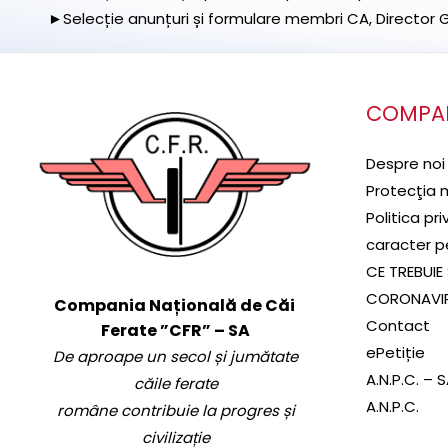
►Selecție anunțuri și formulare membri CA, Director Ge
COMPA
Despre noi
Protecţia 
Politica pr
caracter p
CE TREBUIE 
CORONAVI
Compania Națională de Căi
Contact
Ferate ”CFR” – SA
ePetiție
De aproape un secol și jumătate
A.N.P.C. – 
căile ferate
A.N.P.C.
române contribuie la progres și
civilizație