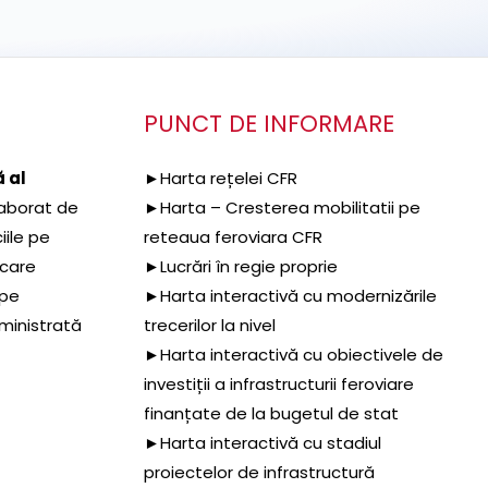
PUNCT DE INFORMARE
 al
►Harta rețelei CFR
aborat de
►Harta – Cresterea mobilitatii pe
iile pe
reteaua feroviara CFR
 care
►Lucrări în regie proprie
 pe
►Harta interactivă cu modernizările
dministrată
trecerilor la nivel
►Harta interactivă cu obiectivele de
investiții a infrastructurii feroviare
finanțate de la bugetul de stat
►Harta interactivă cu stadiul
proiectelor de infrastructură