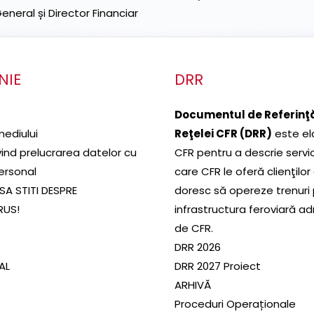
neral și Director Financiar
NIE
DRR
Documentul de Referinţă
mediului
Reţelei CFR (DRR)
este el
ivind prelucrarea datelor cu
CFR pentru a descrie servic
ersonal
care CFR le oferă clienţilor
SA STITI DESPRE
doresc să opereze trenuri
RUS!
infrastructura feroviară a
de CFR.
DRR 2026
SAL
DRR 2027 Proiect
ARHIVĂ
Proceduri Operaționale