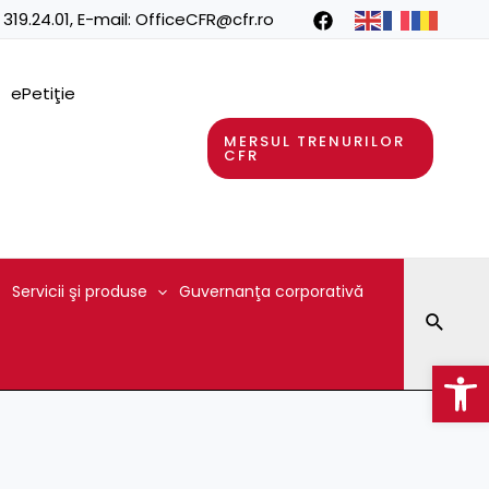
 319.24.01
, E-mail:
OfficeCFR@cfr.ro
ePetiţie
MERSUL TRENURILOR
CFR
Servicii şi produse
Guvernanţa corporativă
Searc
Op