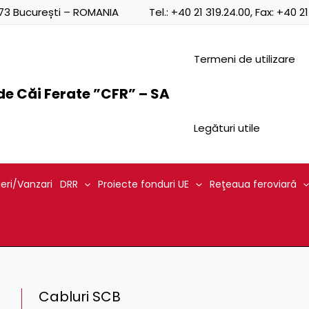
0873 București – ROMANIA
Tel.:
+40 21 319.24.00
, Fax:
+40 21
Termeni de utilizare
e Căi Ferate ”CFR” – SA
Legături utile
ieri/Vanzari
DRR
Proiecte fonduri UE
Reţeaua feroviară
Cabluri SCB