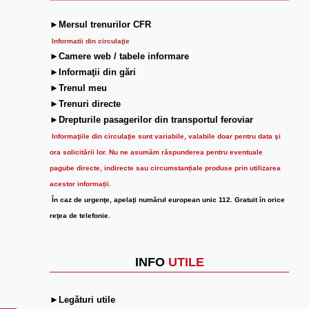
►Mersul trenurilor CFR
Informatii din circulaţie
►Camere web / tabele informare
►Informaţii din gări
►Trenul meu
►Trenuri directe
►Drepturile pasagerilor din transportul feroviar
Informaţiile din circulaţie sunt variabile, valabile doar pentru data şi
ora solicitării lor.
Nu ne asumăm răspunderea pentru eventuale
pagube directe, indirecte sau circumstanțiale produse prin utilizarea
acestor informații.
În caz de urgenţe, apelaţi numărul european unic 112. Gratuit în orice
reţea de telefonie.
INFO
UTILE
►Legături utile