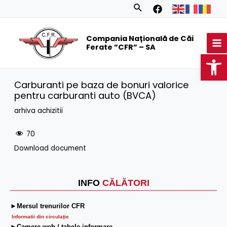
Skip
Search
to
MA
content
Compania Națională de Căi
M
Ferate ”CFR” – SA
Op
Carburanti pe baza de bonuri valorice
pentru carburanti auto (BVCA)
arhiva achizitii
70
Download document
INFO
CĂLĂTORI
►Mersul trenurilor CFR
Informatii din circulaţie