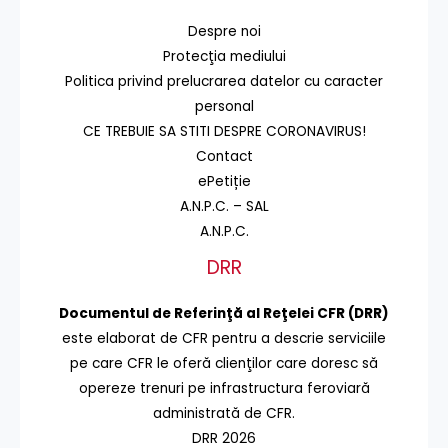
Despre noi
Protecţia mediului
Politica privind prelucrarea datelor cu caracter
personal
CE TREBUIE SA STITI DESPRE CORONAVIRUS!
Contact
ePetiție
A.N.P.C. – SAL
A.N.P.C.
DRR
Documentul de Referinţă al Reţelei CFR (DRR)
este elaborat de CFR pentru a descrie serviciile
pe care CFR le oferă clienţilor care doresc să
opereze trenuri pe infrastructura feroviară
administrată de CFR.
DRR 2026