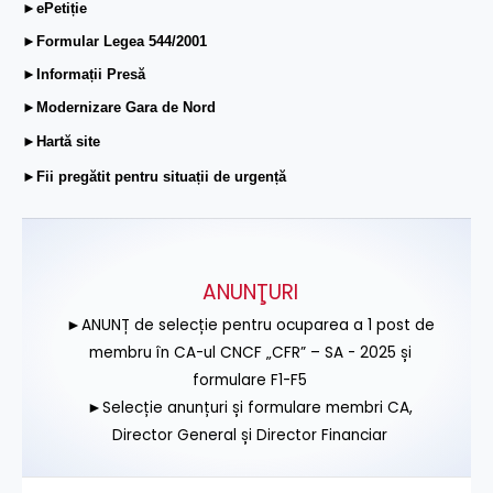
►ePetiție
►Formular Legea 544/2001
►Informații Presă
►Modernizare Gara de Nord
►Hartă site
►Fii pregătit pentru situații de urgență
ANUNŢURI
►ANUNȚ de selecție pentru ocuparea a 1 post de
membru în CA-ul CNCF „CFR” – SA - 2025 și
formulare F1-F5
►Selecție anunțuri și formulare membri CA,
Director General și Director Financiar