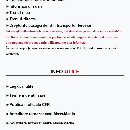
►Camere web / tabele informare
►Informaţii din gări
►Trenul meu
►Trenuri directe
►Drepturile pasagerilor din transportul feroviar
Informaţiile din circulaţie sunt variabile, valabile doar pentru data şi ora solicitării
lor.
Nu ne asumăm răspunderea pentru eventuale pagube directe, indirecte sau
circumstanțiale produse prin utilizarea acestor informații.
În caz de urgenţe, apelaţi numărul european unic 112. Gratuit în orice reţea de
telefonie.
INFO
UTILE
►Legături utile
►Termeni de utilizare
►Publicații oficiale CFR
►Acreditare reprezentanți Mass-Media
►Solicitare acces filmare Mass-Media