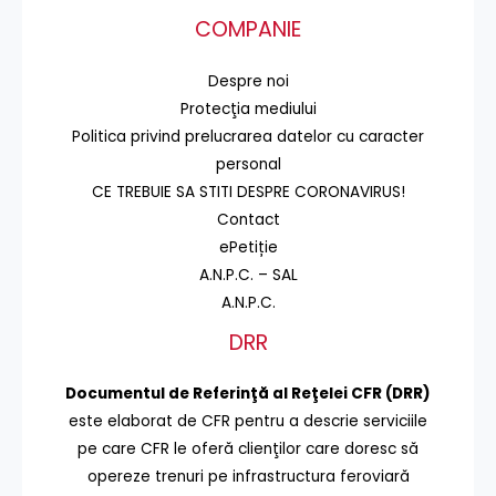
COMPANIE
Despre noi
Protecţia mediului
Politica privind prelucrarea datelor cu caracter
personal
CE TREBUIE SA STITI DESPRE CORONAVIRUS!
Contact
ePetiție
A.N.P.C. – SAL
A.N.P.C.
DRR
Documentul de Referinţă al Reţelei CFR (DRR)
este elaborat de CFR pentru a descrie serviciile
pe care CFR le oferă clienţilor care doresc să
opereze trenuri pe infrastructura feroviară