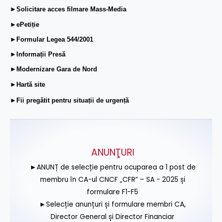
►Solicitare acces filmare Mass-Media
►ePetiție
►Formular Legea 544/2001
►Informații Presă
►Modernizare Gara de Nord
►Hartă site
►Fii pregătit pentru situații de urgență
ANUNŢURI
►ANUNȚ de selecție pentru ocuparea a 1 post de
membru în CA-ul CNCF „CFR” – SA - 2025 și
formulare F1-F5
►Selecție anunțuri și formulare membri CA,
Director General și Director Financiar