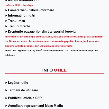
►Mersul trenurilor CFR
Informatii din circulaţie
►Camere web / tabele informare
►Informaţii din gări
►Trenul meu
►Trenuri directe
►Drepturile pasagerilor din transportul feroviar
Informaţiile din circulaţie sunt variabile, valabile doar pentru data şi ora solicitării
lor.
Nu ne asumăm răspunderea pentru eventuale pagube directe, indirecte sau
circumstanțiale produse prin utilizarea acestor informații.
În caz de urgenţe, apelaţi numărul european unic 112. Gratuit în orice reţea de
telefonie.
INFO
UTILE
►Legături utile
►Termeni de utilizare
►Publicații oficiale CFR
►Acreditare reprezentanți Mass-Media