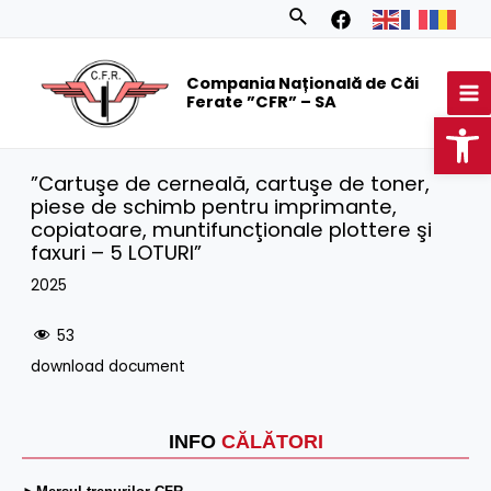
Skip
Search
to
MA
content
Compania Națională de Căi
M
Ferate ”CFR” – SA
Op
”Cartuşe de cerneală, cartuşe de toner,
piese de schimb pentru imprimante,
copiatoare, muntifuncţionale plottere şi
faxuri – 5 LOTURI”
2025
53
download document
INFO
CĂLĂTORI