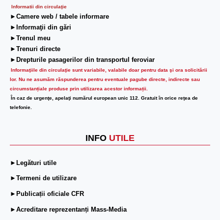
Informatii din circulaţie
►Camere web / tabele informare
►Informaţii din gări
►Trenul meu
►Trenuri directe
►Drepturile pasagerilor din transportul feroviar
Informaţiile din circulaţie sunt variabile, valabile doar pentru data şi ora solicitării
lor.
Nu ne asumăm răspunderea pentru eventuale pagube directe, indirecte sau
circumstanțiale produse prin utilizarea acestor informații.
În caz de urgenţe, apelaţi numărul european unic 112. Gratuit în orice reţea de
telefonie.
INFO
UTILE
►Legături utile
►Termeni de utilizare
►Publicații oficiale CFR
►Acreditare reprezentanți Mass-Media