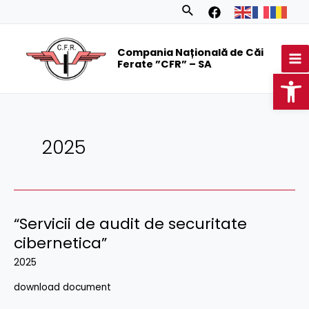
Skip
Posts
Search
to
navigation
MA
content
Compania Națională de Căi
M
Ferate ”CFR” – SA
Op
2025
“Servicii de audit de securitate
cibernetica”
2025
download document