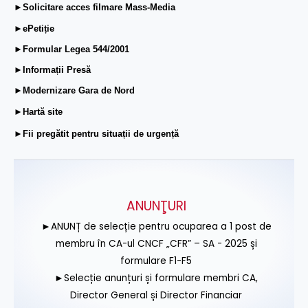
►Solicitare acces filmare Mass-Media
►ePetiție
►Formular Legea 544/2001
►Informații Presă
►Modernizare Gara de Nord
►Hartă site
►Fii pregătit pentru situații de urgență
ANUNŢURI
►ANUNȚ de selecție pentru ocuparea a 1 post de
membru în CA-ul CNCF „CFR” – SA - 2025 și
formulare F1-F5
►Selecție anunțuri și formulare membri CA,
Director General și Director Financiar