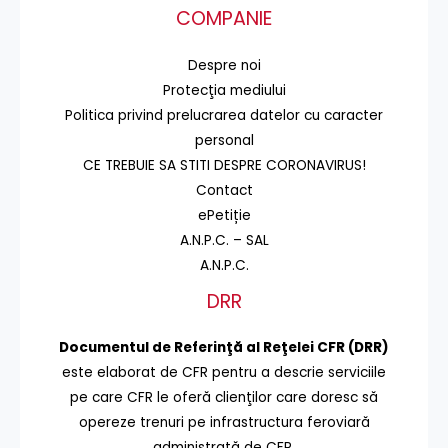
COMPANIE
Despre noi
Protecţia mediului
Politica privind prelucrarea datelor cu caracter
personal
CE TREBUIE SA STITI DESPRE CORONAVIRUS!
Contact
ePetiție
A.N.P.C. – SAL
A.N.P.C.
DRR
Documentul de Referinţă al Reţelei CFR (DRR)
este elaborat de CFR pentru a descrie serviciile
pe care CFR le oferă clienţilor care doresc să
opereze trenuri pe infrastructura feroviară
administrată de CFR.