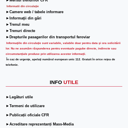
►Mersul trenurilor CFR
Informatii din circulaţie
►Camere web / tabele informare
►Informaţii din gări
►Trenul meu
►Trenuri directe
►Drepturile pasagerilor din transportul feroviar
Informaţiile din circulaţie sunt variabile, valabile doar pentru data şi ora solicitării
lor.
Nu ne asumăm răspunderea pentru eventuale pagube directe, indirecte sau
circumstanțiale produse prin utilizarea acestor informații.
În caz de urgenţe, apelaţi numărul european unic 112. Gratuit în orice reţea de
telefonie.
INFO
UTILE
►Legături utile
►Termeni de utilizare
►Publicații oficiale CFR
►Acreditare reprezentanți Mass-Media