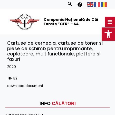
Skip
Search
to
MA
content
Compania Națională de Căi
M
Ferate ”CFR” – SA
Op
Cartuse de cerneala, cartuse de toner si
piese de schimb pentru imprimante,
copiatoare, multifunctionale, plottere si
faxuri
2020
53
download document
INFO
CĂLĂTORI