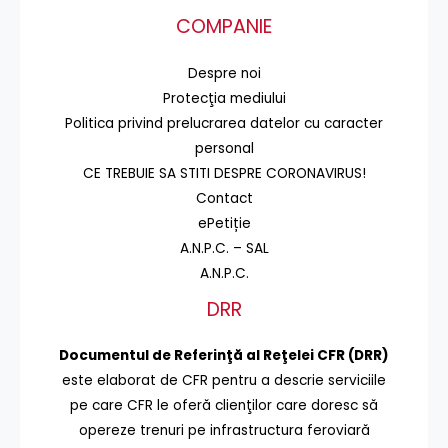
COMPANIE
Despre noi
Protecţia mediului
Politica privind prelucrarea datelor cu caracter
personal
CE TREBUIE SA STITI DESPRE CORONAVIRUS!
Contact
ePetiție
A.N.P.C. – SAL
A.N.P.C.
DRR
Documentul de Referinţă al Reţelei CFR (DRR)
este elaborat de CFR pentru a descrie serviciile
pe care CFR le oferă clienţilor care doresc să
opereze trenuri pe infrastructura feroviară