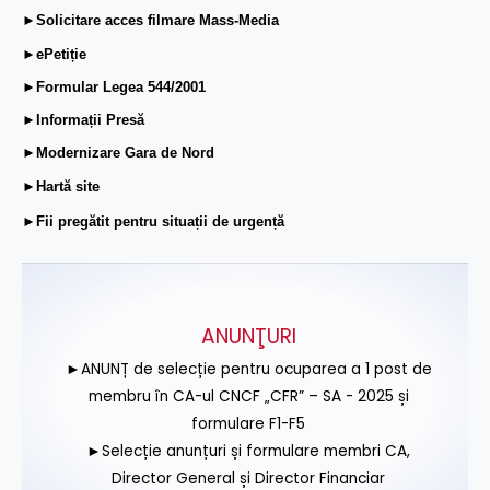
►Solicitare acces filmare Mass-Media
►ePetiție
►Formular Legea 544/2001
►Informații Presă
►Modernizare Gara de Nord
►Hartă site
►Fii pregătit pentru situații de urgență
ANUNŢURI
►ANUNȚ de selecție pentru ocuparea a 1 post de
membru în CA-ul CNCF „CFR” – SA - 2025 și
formulare F1-F5
►Selecție anunțuri și formulare membri CA,
Director General și Director Financiar