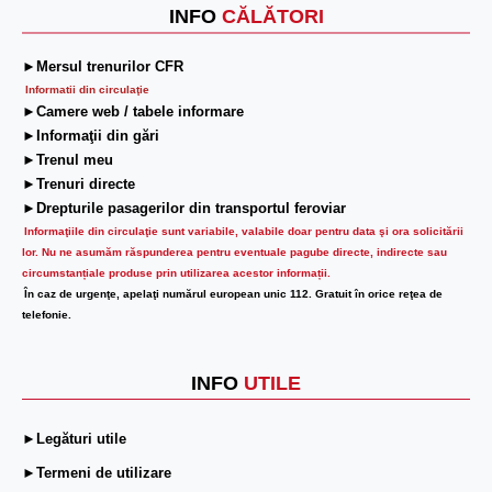
INFO
CĂLĂTORI
►Mersul trenurilor CFR
Informatii din circulaţie
►Camere web / tabele informare
►Informaţii din gări
►Trenul meu
►Trenuri directe
►Drepturile pasagerilor din transportul feroviar
Informaţiile din circulaţie sunt variabile, valabile doar pentru data şi ora solicitării
lor.
Nu ne asumăm răspunderea pentru eventuale pagube directe, indirecte sau
circumstanțiale produse prin utilizarea acestor informații.
În caz de urgenţe, apelaţi numărul european unic 112. Gratuit în orice reţea de
telefonie.
INFO
UTILE
►Legături utile
►Termeni de utilizare