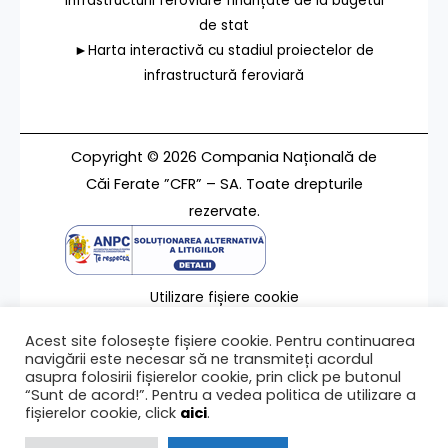
infrastructurii feroviare finanțate de la bugetul
de stat
►Harta interactivă cu stadiul proiectelor de
infrastructură feroviară
Copyright © 2026 Compania Națională de
Căi Ferate ”CFR” – SA. Toate drepturile
rezervate.
Utilizare fișiere cookie
Termeni de utilizare
Acest site folosește fișiere cookie. Pentru continuarea
Contact
navigării este necesar să ne transmiteți acordul
asupra folosirii fișierelor cookie, prin click pe butonul
“Sunt de acord!”. Pentru a vedea politica de utilizare a
fișierelor cookie, click
aici
.
Ultima modificare a paginii 20/11/2013