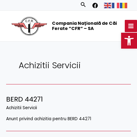
Skip
Search
to
MA
content
Compania Națională de Căi
M
Ferate ”CFR” – SA
Op
Achizitii Servicii
BERD 44271
Achizitii Servicii
Anunt privind achizitia pentru BERD 44271