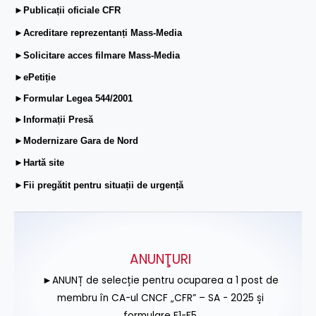
►Publicații oficiale CFR
►Acreditare reprezentanți Mass-Media
►Solicitare acces filmare Mass-Media
►ePetiție
►Formular Legea 544/2001
►Informații Presă
►Modernizare Gara de Nord
►Hartă site
►Fii pregătit pentru situații de urgență
ANUNŢURI
►ANUNȚ de selecție pentru ocuparea a 1 post de
membru în CA-ul CNCF „CFR” – SA - 2025 și
formulare F1-F5