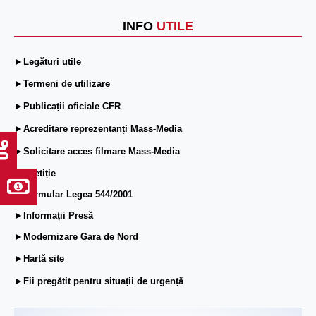
INFO
UTILE
►Legături utile
►Termeni de utilizare
►Publicații oficiale CFR
►Acreditare reprezentanți Mass-Media
►Solicitare acces filmare Mass-Media
►ePetiție
►Formular Legea 544/2001
►Informații Presă
►Modernizare Gara de Nord
►Hartă site
►Fii pregătit pentru situații de urgență