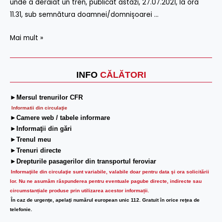
unde a deraiat un tren, publicat astăzi, 27.07.2021, la ora
11.31, sub semnătura doamnei/domnișoarei …
Mai mult »
INFO
CĂLĂTORI
►Mersul trenurilor CFR
Informatii din circulaţie
►Camere web / tabele informare
►Informaţii din gări
►Trenul meu
►Trenuri directe
►Drepturile pasagerilor din transportul feroviar
Informaţiile din circulaţie sunt variabile, valabile doar pentru data şi ora solicitării
lor.
Nu ne asumăm răspunderea pentru eventuale pagube directe, indirecte sau
circumstanțiale produse prin utilizarea acestor informații.
În caz de urgenţe, apelaţi numărul european unic 112. Gratuit în orice reţea de
telefonie.