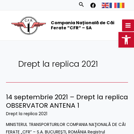
Skip
Search
to
MA
content
Compania Națională de Căi
M
Ferate ”CFR” – SA
Op
Drept la replica 2021
14 septembrie 2021 – Drept la replica
14
septembrie
OBSERVATOR ANTENA 1
2021
Drept la replica 2021
–
MINISTERUL TRANSPORTURILOR COMPANIA NAŢIONALĂ DE CĂI
Drept
FERATE „CFR” – S.A. BUCUREŞTI, ROMÂNIA Registrul
la