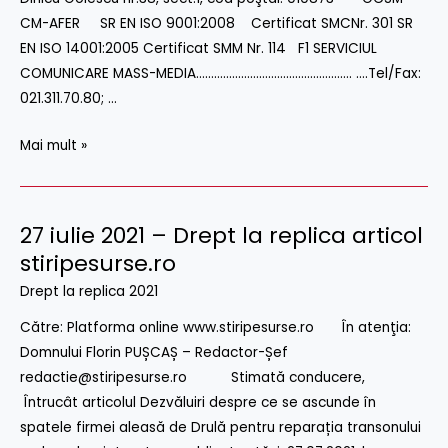
Buletin
CM-AFER SR EN ISO 9001:2008 Certificat SMCNr. 301 SR
de
EN ISO 14001:2005 Certificat SMM Nr. 114 F1 SERVICIUL
Bucuresti
COMUNICARE MASS-MEDIA……………………………………………. ….Tel/Fax:
021.311.70.80; …
Mai mult »
27 iulie 2021 – Drept la replica articol
27
iulie
stiripesurse.ro
2021
Drept la replica 2021
–
Către: Platforma online www.stiripesurse.ro În atenţia:
Drept
Domnului Florin PUȘCAȘ – Redactor-Șef
la
redactie@stiripesurse.ro Stimată conducere,
replica
Întrucât articolul Dezvăluiri despre ce se ascunde în
articol
spatele firmei aleasă de Drulă pentru reparația transonului
stiripesurse.ro