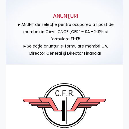
ANUNŢURI
►ANUNȚ de selecție pentru ocuparea a 1 post de
membru în CA-ul CNCF „CFR” – SA - 2025 și
formulare F1-F5
►Selecție anunțuri și formulare membri CA,
Director General și Director Financiar