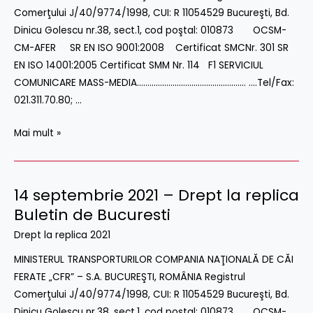
Comerţului J/40/9774/1998, CUI: R 11054529 Bucureşti, Bd.
replica
Dinicu Golescu nr.38, sect.1, cod poştal: 010873 OCSM-
OBSERVATOR
CM-AFER SR EN ISO 9001:2008 Certificat SMCNr. 301 SR
ANTENA
EN ISO 14001:2005 Certificat SMM Nr. 114 F1 SERVICIUL
1
COMUNICARE MASS-MEDIA……………………………………………. ….Tel/Fax:
021.311.70.80; …
Mai mult »
14 septembrie 2021 – Drept la replica
14
septembrie
Buletin de Bucuresti
2021
Drept la replica 2021
–
MINISTERUL TRANSPORTURILOR COMPANIA NAŢIONALĂ DE CĂI
Drept
FERATE „CFR” – S.A. BUCUREŞTI, ROMÂNIA Registrul
la
Comerţului J/40/9774/1998, CUI: R 11054529 Bucureşti, Bd.
replica
Dinicu Golescu nr.38, sect.1, cod poştal: 010873 OCSM-