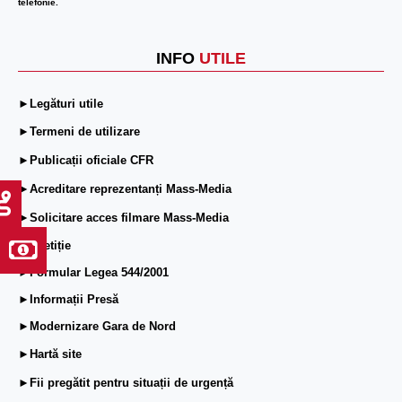
telefonie.
INFO
UTILE
►Legături utile
►Termeni de utilizare
►Publicații oficiale CFR
►Acreditare reprezentanți Mass-Media
►Solicitare acces filmare Mass-Media
►ePetiție
►Formular Legea 544/2001
►Informații Presă
►Modernizare Gara de Nord
►Hartă site
►Fii pregătit pentru situații de urgență