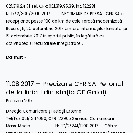
021.319.24.71 Tel. CFR:.021.319.95.39/int. 122231
km
Nr.17/2/300/20.10.2017 INFORMARE DE PRESĂ CFR SA a
de
recepționat peste 100 de km de cale ferată modernizată
cale
București, 20 octombrie 2017 Urmare informațiilor lansate joi
ferata
19 octombrie 2017 în spațiul public, în legătură cu
modernizata
activitatea și rezultatele înregistrate …
Mai mult »
11.08.2017 – Precizare CFR SA Peronul
11.08.2017
–
de la linia 1 din staţia CF Galaţi
Precizare
Precizari 2017
CFR
Direcţia Comunicare şi Relaţii Externe
SA
Tel/Fax:021/ 3117080, CFR 122905 Serviciul Comunicare
Peronul
Mass-Media Nr. 17/2/241/11.08.2017 Către:
de