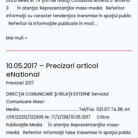
Extra News B1 TV Știri de Galaţi Cotidianul Antena 1/ Antena
la
3 În atenţia: Reprezentanţilor mass-media Referitor:
linia
informaţii cu caracter tendenţios transmise în spaţiul public
1
Referitor la informaţiile publicate în mod …
din
staţia
Mai mult »
CF
Galaţi
10.05.2017 – Precizari articol
10.05.2017
–
eNational
Precizari
Precizari 2017
articol
DIRECŢIA COMUNICARE ŞI RELAŢII EXTERNE Serviciul
eNational
Comunicare Mass-
Media………………………………………………………..Tel/Fax: 021.317.74.38; int
CFR:122312/122905 Nr: 17/2/138/10.05.2017 Către:
Publicaţiile Media În atenţia: Reprezentanţilor mass-
media Referitor: informaţii false transmise în spaţiul public