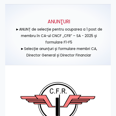
ANUNŢURI
►ANUNȚ de selecție pentru ocuparea a 1 post de
membru în CA-ul CNCF „CFR” – SA - 2025 și
formulare F1-F5
►Selecție anunțuri și formulare membri CA,
Director General și Director Financiar