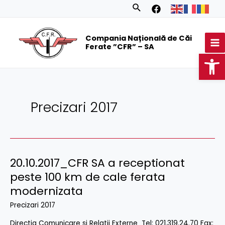
Skip
Search
to
MA
content
Compania Națională de Căi
M
Ferate ”CFR” – SA
Op
Precizari 2017
20.10.2017_CFR SA a receptionat
20.10.2017_CFR
SA
peste 100 km de cale ferata
a
modernizata
receptionat
Precizari 2017
peste
Direcția Comunicare și Relații Externe Tel: 021.319.24.70 Fax:
100