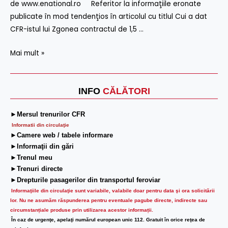
de www.enational.ro Referitor la informaţiile eronate
publicate în mod tendenţios în articolul cu titlul Cui a dat
CFR-istul lui Zgonea contractul de 1,5 …
Mai mult »
INFO
CĂLĂTORI
►Mersul trenurilor CFR
Informatii din circulaţie
►Camere web / tabele informare
►Informaţii din gări
►Trenul meu
►Trenuri directe
►Drepturile pasagerilor din transportul feroviar
Informaţiile din circulaţie sunt variabile, valabile doar pentru data şi ora solicitării
lor.
Nu ne asumăm răspunderea pentru eventuale pagube directe, indirecte sau
circumstanțiale produse prin utilizarea acestor informații.
În caz de urgenţe, apelaţi numărul european unic 112. Gratuit în orice reţea de