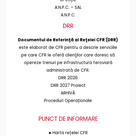
A.N.P.C. – SAL
A.N.P.C.
DRR
Documentul de Referinţă al Reţelei CFR (DRR)
este elaborat de CFR pentru a descrie serviciile
pe care CFR le oferă clienţilor care doresc să
opereze trenuri pe infrastructura feroviară
administrată de CFR.
DRR 2026
DRR 2027 Proiect
ARHIVĂ
Proceduri Operaționale
PUNCT DE INFORMARE
►Harta rețelei CFR