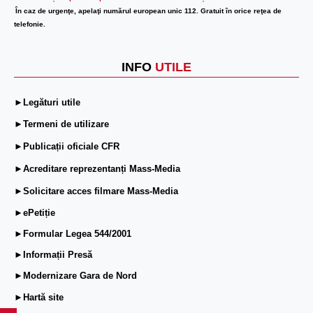
În caz de urgenţe, apelaţi numărul european unic 112. Gratuit în orice reţea de
telefonie.
INFO
UTILE
►Legături utile
►Termeni de utilizare
►Publicații oficiale CFR
►Acreditare reprezentanți Mass-Media
►Solicitare acces filmare Mass-Media
►ePetiție
►Formular Legea 544/2001
►Informații Presă
►Modernizare Gara de Nord
►Hartă site