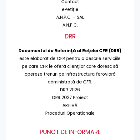
Contact
ePetiție
A.N.P.C. – SAL
A.N.P.C.
DRR
Documentul de Referinţă al Reţelei CFR (DRR)
este elaborat de CFR pentru a descrie serviciile
pe care CFR le oferă clienţilor care doresc să
opereze trenuri pe infrastructura feroviară
administrată de CFR.
DRR 2026
DRR 2027 Proiect
ARHIVĂ
Proceduri Operaționale
PUNCT DE INFORMARE