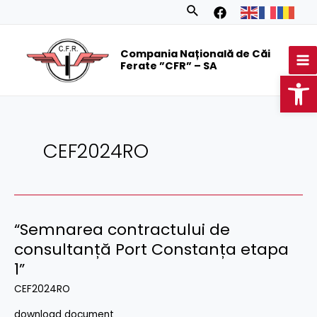
Skip
Search
to
MA
content
Compania Națională de Căi
M
Ferate ”CFR” – SA
Op
CEF2024RO
“Semnarea contractului de
consultanță Port Constanța etapa
1”
CEF2024RO
download document