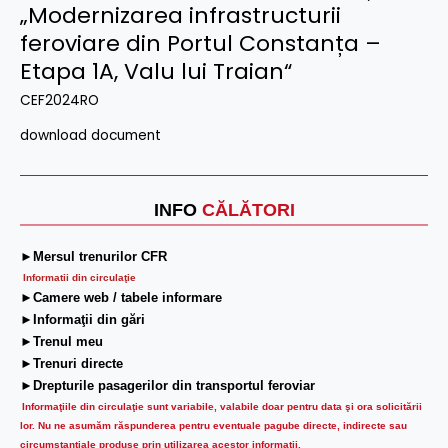
„Modernizarea infrastructurii
feroviare din Portul Constanța –
Etapa 1A, Valu lui Traian“
CEF2024RO
download document
INFO
CĂLĂTORI
►Mersul trenurilor CFR
Informatii din circulaţie
►Camere web / tabele informare
►Informaţii din gări
►Trenul meu
►Trenuri directe
►Drepturile pasagerilor din transportul feroviar
Informaţiile din circulaţie sunt variabile, valabile doar pentru data şi ora solicitării
lor.
Nu ne asumăm răspunderea pentru eventuale pagube directe, indirecte sau
circumstanțiale produse prin utilizarea acestor informații.