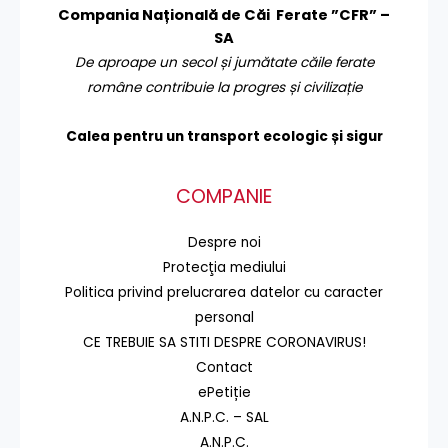
Compania Națională de Căi Ferate ”CFR” –
SA
De aproape un secol și jumătate căile ferate
române contribuie la progres și civilizație
Calea pentru un transport
ecologic și sigur
COMPANIE
Despre noi
Protecţia mediului
Politica privind prelucrarea datelor cu caracter
personal
CE TREBUIE SA STITI DESPRE CORONAVIRUS!
Contact
ePetiție
A.N.P.C. – SAL
A.N.P.C.