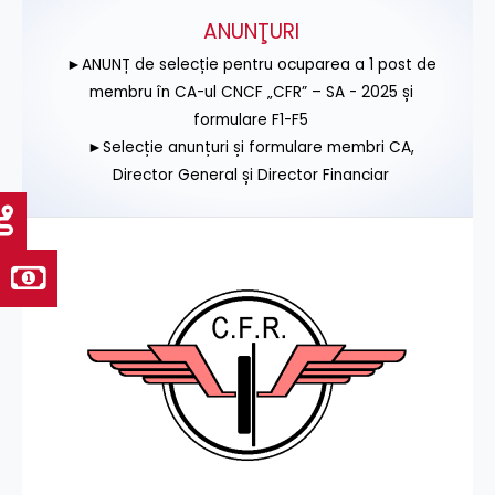
ANUNŢURI
►ANUNȚ de selecție pentru ocuparea a 1 post de
membru în CA-ul CNCF „CFR” – SA - 2025 și
formulare F1-F5
►Selecție anunțuri și formulare membri CA,
Director General și Director Financiar