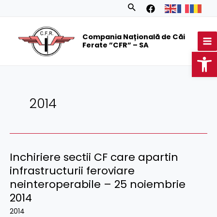
Skip
Search
to
MA
content
Compania Națională de Căi
M
Ferate ”CFR” – SA
Op
2014
Inchiriere sectii CF care apartin
infrastructurii feroviare
neinteroperabile – 25 noiembrie
2014
2014