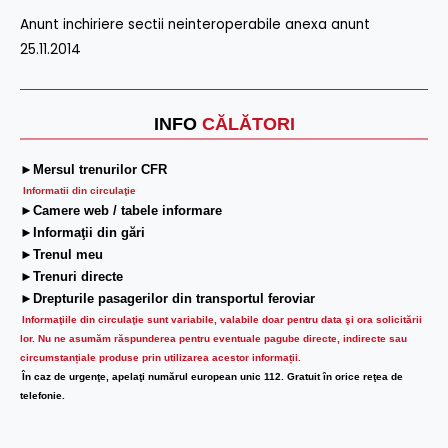
Anunt inchiriere sectii neinteroperabile anexa anunt
25.11.2014
INFO
CĂLĂTORI
►Mersul trenurilor CFR
Informatii din circulaţie
►Camere web / tabele informare
►Informaţii din gări
►Trenul meu
►Trenuri directe
►Drepturile pasagerilor din transportul feroviar
Informaţiile din circulaţie sunt variabile, valabile doar pentru data şi ora solicitării
lor.
Nu ne asumăm răspunderea pentru eventuale pagube directe, indirecte sau
circumstanțiale produse prin utilizarea acestor informații.
În caz de urgenţe, apelaţi numărul european unic 112. Gratuit în orice reţea de
telefonie.