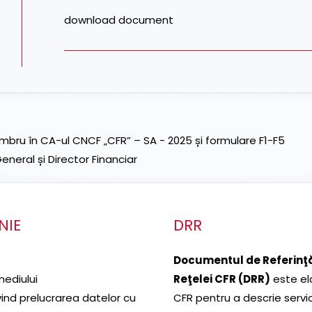
download document
ru în CA-ul CNCF „CFR” – SA - 2025 și formulare F1-F5
neral și Director Financiar
NIE
DRR
Documentul de Referinţă
mediului
Reţelei CFR (DRR)
este el
ivind prelucrarea datelor cu
CFR pentru a descrie servic