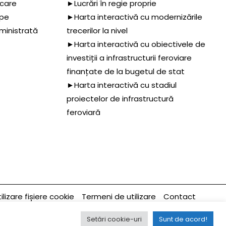
 care
►Lucrări în regie proprie
 pe
►Harta interactivă cu modernizările
dministrată
trecerilor la nivel
►Harta interactivă cu obiectivele de
investiții a infrastructurii feroviare
finanțate de la bugetul de stat
►Harta interactivă cu stadiul
proiectelor de infrastructură
feroviară
ilizare fișiere cookie
Termeni de utilizare
Contact
Ultima modificare a paginii 23/01/2024
Setări cookie-uri
Sunt de acord!