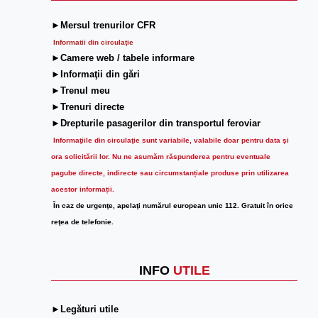
►Mersul trenurilor CFR
Informatii din circulaţie
►Camere web / tabele informare
►Informaţii din gări
►Trenul meu
►Trenuri directe
►Drepturile pasagerilor din transportul feroviar
Informaţiile din circulaţie sunt variabile, valabile doar pentru data şi
ora solicitării lor.
Nu ne asumăm răspunderea pentru eventuale
pagube directe, indirecte sau circumstanțiale produse prin utilizarea
acestor informații.
În caz de urgenţe, apelaţi numărul european unic 112. Gratuit în orice
reţea de telefonie.
INFO
UTILE
►Legături utile