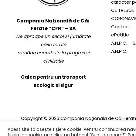
caracter p
CE TREBUIE 
CORONAVI
Compania Națională de Căi
Contact
Ferate ”CFR” – SA
ePetiție
De aproape un secol și jumătate
A.N.P.C. – 
căile ferate
A.N.P.C.
române contribuie la progres și
civilizație
Calea pentru un transport
ecologic și sigur
Copyright © 2026 Compania Națională de Căi Ferate 
rezervate.
Acest site folosește fișiere cookie. Pentru continuarea navi
fișierelor cookie, prin click pe butonul “Sunt de acord!”. Pent