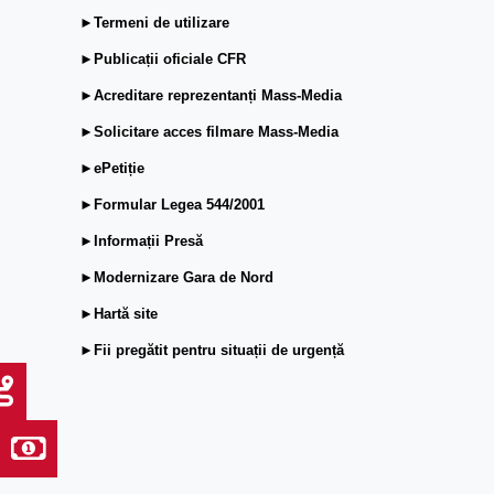
►Termeni de utilizare
►Publicații oficiale CFR
►Acreditare reprezentanți Mass-Media
►Solicitare acces filmare Mass-Media
►ePetiție
►Formular Legea 544/2001
►Informații Presă
►Modernizare Gara de Nord
►Hartă site
►Fii pregătit pentru situații de urgență