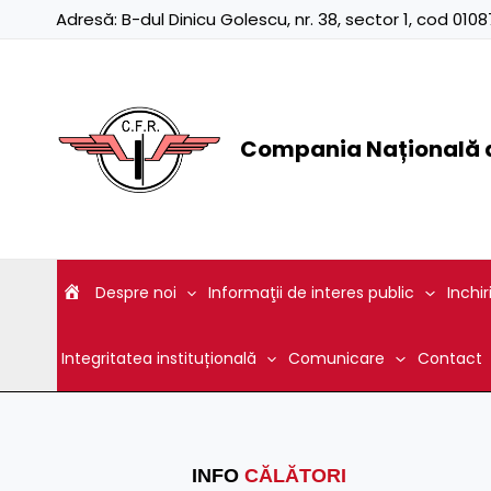
Skip
Adresă:
B-dul Dinicu Golescu, nr. 38, sector 1, cod 01
to
content
Compania Națională d
Despre noi
Informaţii de interes public
Inchir
Integritatea instituțională
Comunicare
Contact
INFO
CĂLĂTORI