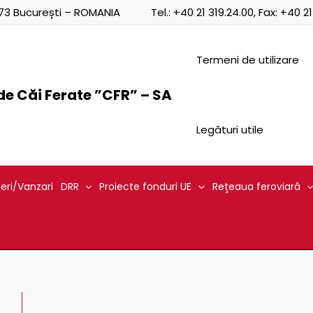
0873 București – ROMANIA
Tel.:
+40 21 319.24.00
, Fax:
+40 21
Termeni de utilizare
e Căi Ferate ”CFR” – SA
Legături utile
ieri/Vanzari
DRR
Proiecte fonduri UE
Reţeaua feroviară