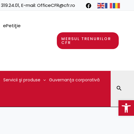
 319.24.01
, E-mail:
OfficeCFR@cfr.ro
ePetiţie
MERSUL TRENURILOR
CFR
Servicii şi produse
Guvernanţa corporativă
Searc
Op