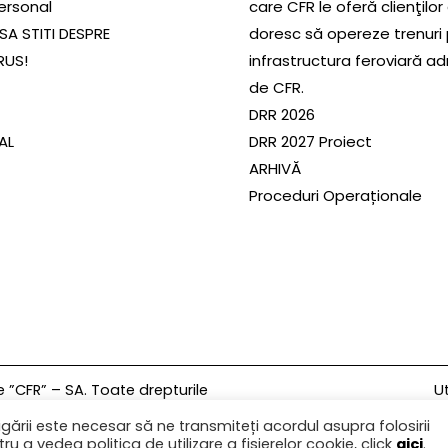
ersonal
care CFR le oferă clienţilor
SA STITI DESPRE
doresc să opereze trenuri
RUS!
infrastructura feroviară a
de CFR.
DRR 2026
SAL
DRR 2027 Proiect
ARHIVĂ
Proceduri Operaționale
Ut
”CFR” – SA. Toate drepturile
gării este necesar să ne transmiteți acordul asupra folosirii
ru a vedea politica de utilizare a fișierelor cookie, click
aici
.