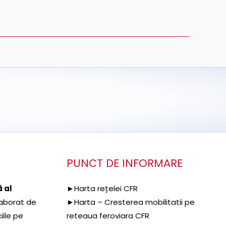
PUNCT DE INFORMARE
 al
►Harta rețelei CFR
aborat de
►Harta – Cresterea mobilitatii pe
iile pe
reteaua feroviara CFR