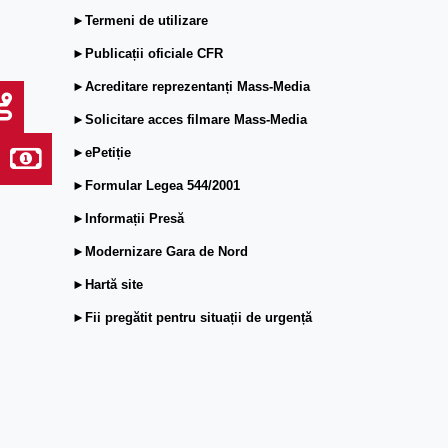
►Termeni de utilizare
►Publicații oficiale CFR
►Acreditare reprezentanți Mass-Media
►Solicitare acces filmare Mass-Media
►ePetiție
►Formular Legea 544/2001
►Informații Presă
►Modernizare Gara de Nord
►Hartă site
►Fii pregătit pentru situații de urgență