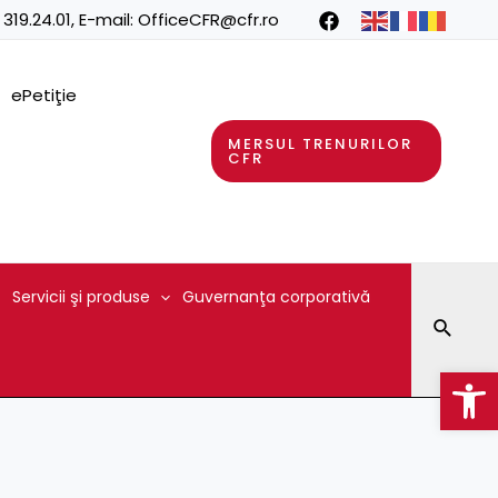
 319.24.01
, E-mail:
OfficeCFR@cfr.ro
ePetiţie
MERSUL TRENURILOR
CFR
Servicii şi produse
Guvernanţa corporativă
Searc
Op