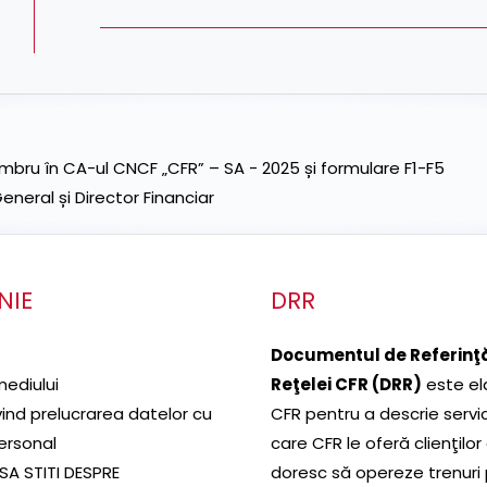
ru în CA-ul CNCF „CFR” – SA - 2025 și formulare F1-F5
neral și Director Financiar
NIE
DRR
Documentul de Referinţă
mediului
Reţelei CFR (DRR)
este el
ivind prelucrarea datelor cu
CFR pentru a descrie servic
ersonal
care CFR le oferă clienţilor
SA STITI DESPRE
doresc să opereze trenuri