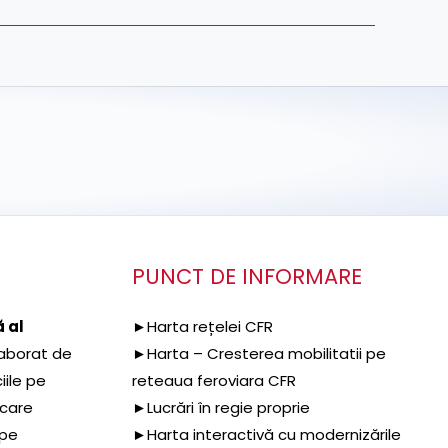
PUNCT DE INFORMARE
 al
►Harta rețelei CFR
aborat de
►Harta – Cresterea mobilitatii pe
iile pe
reteaua feroviara CFR
 care
►Lucrări în regie proprie
 pe
►Harta interactivă cu modernizările