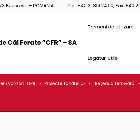
0873 București – ROMANIA
Tel.:
+40 21 319.24.00
, Fax:
+40 21
Termeni de utilizare
e Căi Ferate ”CFR” – SA
Legături utile
ieri/Vanzari
DRR
Proiecte fonduri UE
Reţeaua feroviară