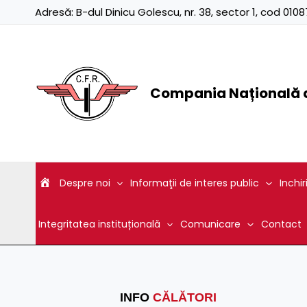
Skip
Adresă:
B-dul Dinicu Golescu, nr. 38, sector 1, cod 01
to
content
Compania Națională d
Despre noi
Informaţii de interes public
Inchir
Integritatea instituțională
Comunicare
Contact
INFO
CĂLĂTORI