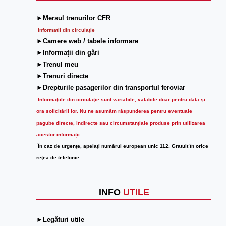
►Mersul trenurilor CFR
Informatii din circulaţie
►Camere web / tabele informare
►Informaţii din gări
►Trenul meu
►Trenuri directe
►Drepturile pasagerilor din transportul feroviar
Informaţiile din circulaţie sunt variabile, valabile doar pentru data şi
ora solicitării lor.
Nu ne asumăm răspunderea pentru eventuale
pagube directe, indirecte sau circumstanțiale produse prin utilizarea
acestor informații.
În caz de urgenţe, apelaţi numărul european unic 112. Gratuit în orice
reţea de telefonie.
INFO
UTILE
►Legături utile