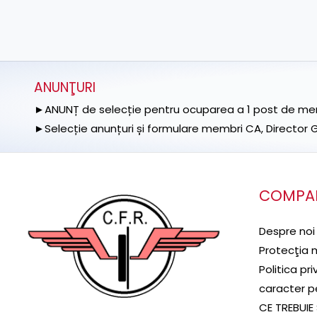
ANUNŢURI
►ANUNȚ de selecție pentru ocuparea a 1 post de memb
►Selecție anunțuri și formulare membri CA, Director Ge
COMPA
Despre noi
Protecţia 
Politica pr
caracter p
CE TREBUIE 