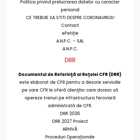
Politica privind prelucrarea datelor cu caracter
personal
CE TREBUIE SA STITI DESPRE CORONAVIRUS!
Contact
ePetiție
A.N.P.C. – SAL
A.N.P.C.
DRR
Documentul de Referinţă al Reţelei CFR (DRR)
este elaborat de CFR pentru a descrie serviciile
pe care CFR le oferă clienţilor care doresc să
opereze trenuri pe infrastructura feroviară
administrată de CFR.
DRR 2026
DRR 2027 Proiect
ARHIVĂ
Proceduri Operaționale