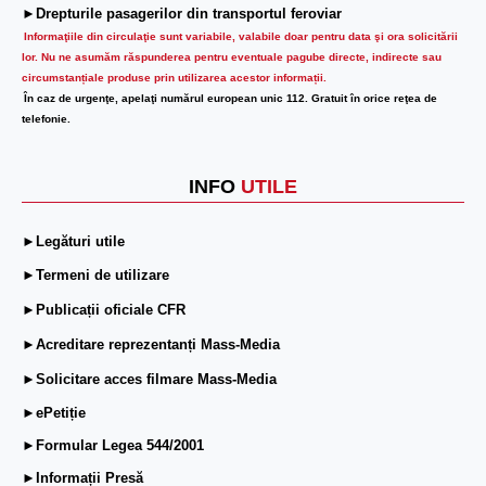
►Drepturile pasagerilor din transportul feroviar
Informaţiile din circulaţie sunt variabile, valabile doar pentru data şi ora solicitării
lor.
Nu ne asumăm răspunderea pentru eventuale pagube directe, indirecte sau
circumstanțiale produse prin utilizarea acestor informații.
În caz de urgenţe, apelaţi numărul european unic 112. Gratuit în orice reţea de
telefonie.
INFO
UTILE
►Legături utile
►Termeni de utilizare
►Publicații oficiale CFR
►Acreditare reprezentanți Mass-Media
►Solicitare acces filmare Mass-Media
►ePetiție
►Formular Legea 544/2001
►Informații Presă