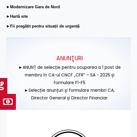
►Modernizare Gara de Nord
►Hartă site
►Fii pregătit pentru situații de urgență
ANUNŢURI
►ANUNȚ de selecție pentru ocuparea a 1 post de
membru în CA-ul CNCF „CFR” – SA - 2025 și
formulare F1-F5
►Selecție anunțuri și formulare membri CA,
Director General și Director Financiar