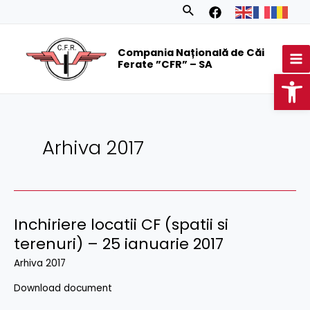
Skip
Posts
Search
to
navigation
MA
content
Compania Națională de Căi
M
Ferate ”CFR” – SA
Op
Arhiva 2017
Inchiriere locatii CF (spatii si
terenuri) – 25 ianuarie 2017
Arhiva 2017
Download document