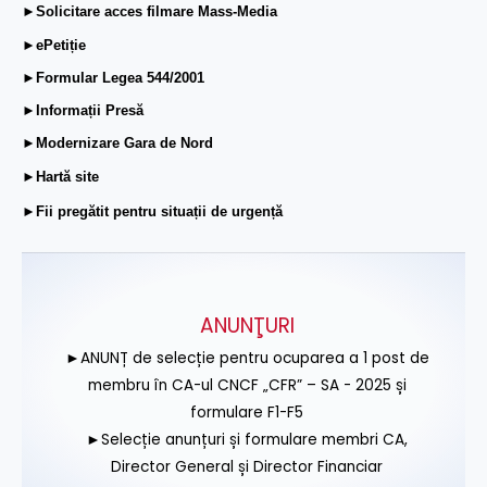
►Solicitare acces filmare Mass-Media
►ePetiție
►Formular Legea 544/2001
►Informații Presă
►Modernizare Gara de Nord
►Hartă site
►Fii pregătit pentru situații de urgență
ANUNŢURI
►ANUNȚ de selecție pentru ocuparea a 1 post de
membru în CA-ul CNCF „CFR” – SA - 2025 și
formulare F1-F5
►Selecție anunțuri și formulare membri CA,
Director General și Director Financiar