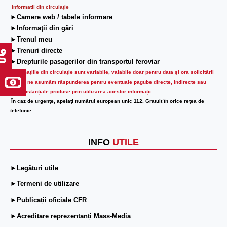
Informatii din circulaţie
►Camere web / tabele informare
►Informaţii din gări
►Trenul meu
►Trenuri directe
►Drepturile pasagerilor din transportul feroviar
Informaţiile din circulaţie sunt variabile, valabile doar pentru data şi ora solicitării
lor.
Nu ne asumăm răspunderea pentru eventuale pagube directe, indirecte sau
circumstanțiale produse prin utilizarea acestor informații.
În caz de urgenţe, apelaţi numărul european unic 112. Gratuit în orice reţea de
telefonie.
INFO
UTILE
►Legături utile
►Termeni de utilizare
►Publicații oficiale CFR
►Acreditare reprezentanți Mass-Media