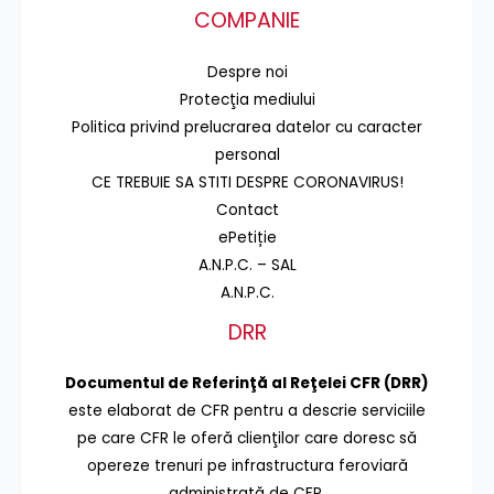
COMPANIE
Despre noi
Protecţia mediului
Politica privind prelucrarea datelor cu caracter
personal
CE TREBUIE SA STITI DESPRE CORONAVIRUS!
Contact
ePetiție
A.N.P.C. – SAL
A.N.P.C.
DRR
Documentul de Referinţă al Reţelei CFR (DRR)
este elaborat de CFR pentru a descrie serviciile
pe care CFR le oferă clienţilor care doresc să
opereze trenuri pe infrastructura feroviară
administrată de CFR.