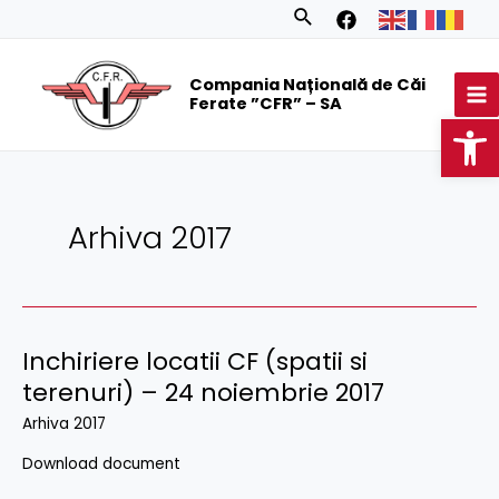
Skip
Posts
Search
to
navigation
MA
content
Compania Națională de Căi
M
Ferate ”CFR” – SA
Op
Arhiva 2017
Inchiriere locatii CF (spatii si
terenuri) – 24 noiembrie 2017
Arhiva 2017
Download document