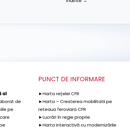
Înainte
→
PUNCT DE INFORMARE
 al
►Harta rețelei CFR
aborat de
►Harta – Cresterea mobilitatii pe
iile pe
reteaua feroviara CFR
 care
►Lucrări în regie proprie
 pe
►Harta interactivă cu modernizările