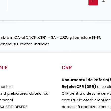
1
2
ru în CA-ul CNCF „CFR” – SA - 2025 și formulare F1-F5
neral și Director Financiar
NIE
DRR
Documentul de Referinţă
mediului
Reţelei CFR (DRR)
este el
ivind prelucrarea datelor cu
CFR pentru a descrie servic
ersonal
care CFR le oferă clienţilor
SA STITI DESPRE
doresc să opereze trenuri