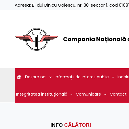
Skip
Adresă:
B-dul Dinicu Golescu, nr. 38, sector 1, cod 01
to
content
Compania Națională d
Despre noi
Informaţii de interes public
Inchir
Integritatea instituțională
Comunicare
Contact
INFO
CĂLĂTORI