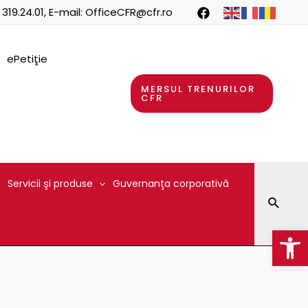
 319.24.01
, E-mail:
OfficeCFR@cfr.ro
ePetiţie
MERSUL TRENURILOR
CFR
Servicii şi produse
Guvernanţa corporativă
Searc
Op