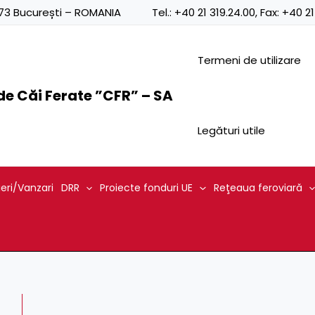
Posts
0873 București – ROMANIA
Tel.:
+40 21 319.24.00
, Fax:
+40 21
navigation
Termeni de utilizare
e Căi Ferate ”CFR” – SA
Legături utile
ieri/Vanzari
DRR
Proiecte fonduri UE
Reţeaua feroviară