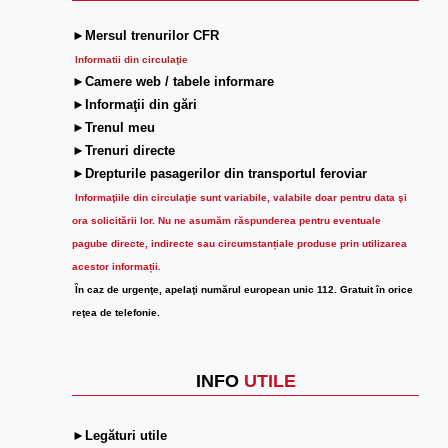
►Mersul trenurilor CFR
Informatii din circulaţie
►Camere web / tabele informare
►Informaţii din gări
►Trenul meu
►Trenuri directe
►Drepturile pasagerilor din transportul feroviar
Informaţiile din circulaţie sunt variabile, valabile doar pentru data şi
ora solicitării lor.
Nu ne asumăm răspunderea pentru eventuale
pagube directe, indirecte sau circumstanțiale produse prin utilizarea
acestor informații.
În caz de urgenţe, apelaţi numărul european unic 112. Gratuit în orice
reţea de telefonie.
INFO
UTILE
►Legături utile