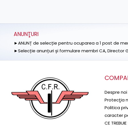
ANUNŢURI
►ANUNȚ de selecție pentru ocuparea a 1 post de memb
►Selecție anunțuri și formulare membri CA, Director Ge
COMPA
Despre noi
Protecţia 
Politica pr
caracter p
CE TREBUIE 