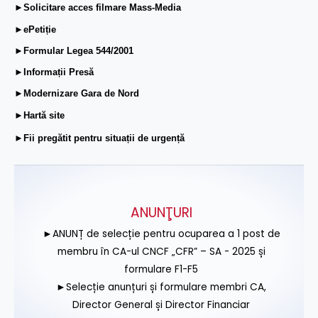
►Solicitare acces filmare Mass-Media
►ePetiție
►Formular Legea 544/2001
►Informații Presă
►Modernizare Gara de Nord
►Hartă site
►Fii pregătit pentru situații de urgență
ANUNŢURI
►ANUNȚ de selecție pentru ocuparea a 1 post de
membru în CA-ul CNCF „CFR” – SA - 2025 și
formulare F1-F5
►Selecție anunțuri și formulare membri CA,
Director General și Director Financiar