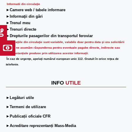
Informatii din circulaţie
►Camere web / tabele informare
►Informaţii din gări
►Trenul meu
►Trenuri directe
►Drepturile pasagerilor din transportul feroviar
Informaţiile din circulaţie sunt variabile, valabile doar pentru data şi ora solicitării
lor.
Nu ne asumăm răspunderea pentru eventuale pagube directe, indirecte sau
circumstanțiale produse prin utilizarea acestor informații.
În caz de urgenţe, apelaţi numărul european unic 112. Gratuit în orice reţea de
telefonie.
INFO
UTILE
►Legături utile
►Termeni de utilizare
►Publicații oficiale CFR
►Acreditare reprezentanți Mass-Media