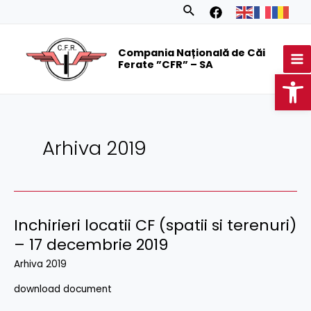
Skip
Posts
Search
to
navigation
MA
content
Compania Națională de Căi
M
Ferate ”CFR” – SA
Op
Arhiva 2019
Inchirieri locatii CF (spatii si terenuri)
– 17 decembrie 2019
Arhiva 2019
download document