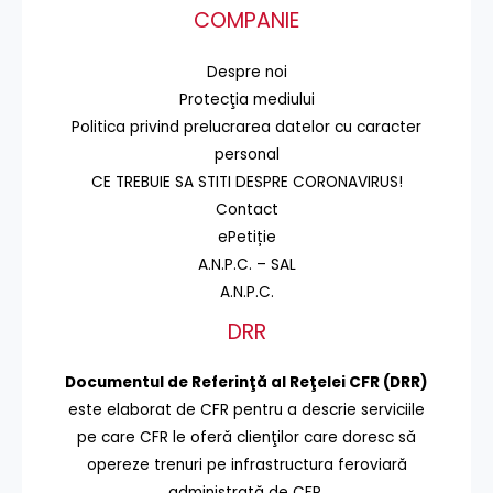
COMPANIE
Despre noi
Protecţia mediului
Politica privind prelucrarea datelor cu caracter
personal
CE TREBUIE SA STITI DESPRE CORONAVIRUS!
Contact
ePetiție
A.N.P.C. – SAL
A.N.P.C.
DRR
Documentul de Referinţă al Reţelei CFR (DRR)
este elaborat de CFR pentru a descrie serviciile
pe care CFR le oferă clienţilor care doresc să
opereze trenuri pe infrastructura feroviară
administrată de CFR.