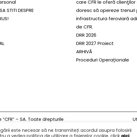
ersonal
care CFR le oferă clienţilor
SA STITI DESPRE
doresc să opereze trenuri
RUS!
infrastructura feroviară a
de CFR.
DRR 2026
SAL
DRR 2027 Proiect
ARHIVĂ
Proceduri Operaționale
Ut
”CFR” – SA. Toate drepturile
gării este necesar să ne transmiteți acordul asupra folosirii
ru a vedea politica de utilizare a fișierelor cookie, click
aici
.