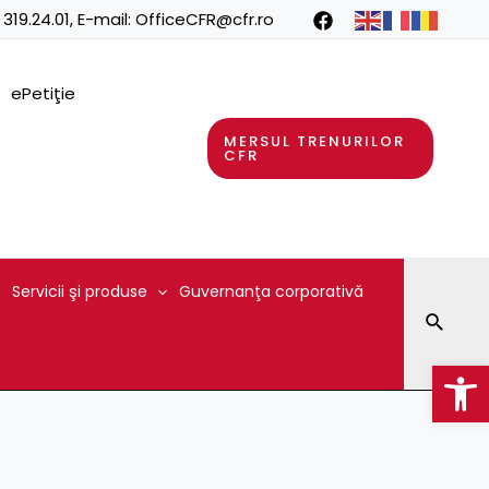
 319.24.01
, E-mail:
OfficeCFR@cfr.ro
ePetiţie
MERSUL TRENURILOR
CFR
Servicii şi produse
Guvernanţa corporativă
Searc
Op