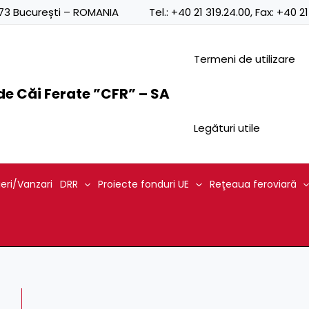
0873 București – ROMANIA
Tel.:
+40 21 319.24.00
, Fax:
+40 21
Termeni de utilizare
e Căi Ferate ”CFR” – SA
Legături utile
ieri/Vanzari
DRR
Proiecte fonduri UE
Reţeaua feroviară