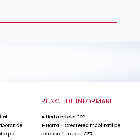
PUNCT DE INFORMARE
 al
►Harta rețelei CFR
aborat de
►Harta – Cresterea mobilitatii pe
iile pe
reteaua feroviara CFR