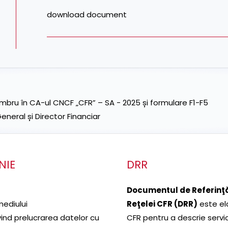
download document
ru în CA-ul CNCF „CFR” – SA - 2025 și formulare F1-F5
neral și Director Financiar
NIE
DRR
Documentul de Referinţă
mediului
Reţelei CFR (DRR)
este el
ivind prelucrarea datelor cu
CFR pentru a descrie servic