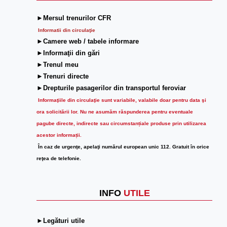
►Mersul trenurilor CFR
Informatii din circulaţie
►Camere web / tabele informare
►Informaţii din gări
►Trenul meu
►Trenuri directe
►Drepturile pasagerilor din transportul feroviar
Informaţiile din circulaţie sunt variabile, valabile doar pentru data şi
ora solicitării lor.
Nu ne asumăm răspunderea pentru eventuale
pagube directe, indirecte sau circumstanțiale produse prin utilizarea
acestor informații.
În caz de urgenţe, apelaţi numărul european unic 112. Gratuit în orice
reţea de telefonie.
INFO
UTILE
►Legături utile