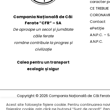
caracter p
CE TREBUIE 
CORONAVI
Compania Națională de Căi
Contact
Ferate ”CFR” – SA
ePetiție
De aproape un secol și jumătate
A.N.P.C. – 
căile ferate
A.N.P.C.
române contribuie la progres și
civilizație
Calea pentru un transport
ecologic și sigur
Copyright © 2026 Compania Națională de Căi Ferate 
rezervate.
Acest site folosește fișiere cookie. Pentru continuarea navi
fișierelor cookie, prin click pe butonul “Sunt de acord!”. Pent