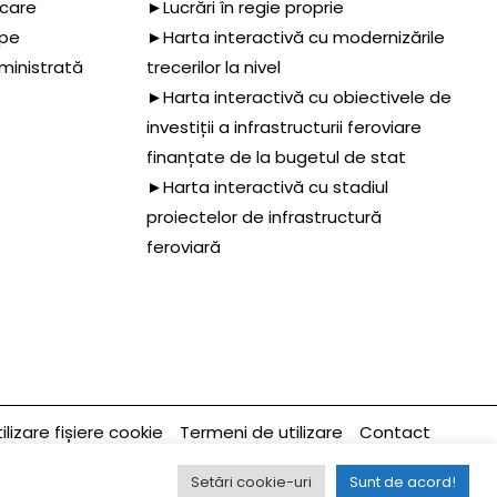
 care
►Lucrări în regie proprie
 pe
►Harta interactivă cu modernizările
dministrată
trecerilor la nivel
►Harta interactivă cu obiectivele de
investiții a infrastructurii feroviare
finanțate de la bugetul de stat
►Harta interactivă cu stadiul
proiectelor de infrastructură
feroviară
ilizare fișiere cookie
Termeni de utilizare
Contact
Ultima modificare a paginii 06/01/2022
Setări cookie-uri
Sunt de acord!