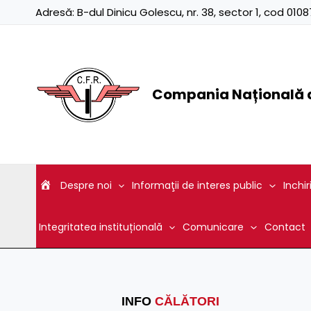
Skip
Adresă:
B-dul Dinicu Golescu, nr. 38, sector 1, cod 01
to
content
Compania Națională d
Despre noi
Informaţii de interes public
Inchir
Integritatea instituțională
Comunicare
Contact
INFO
CĂLĂTORI