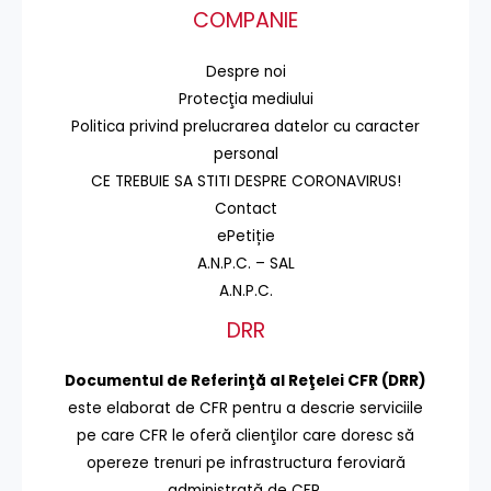
COMPANIE
Despre noi
Protecţia mediului
Politica privind prelucrarea datelor cu caracter
personal
CE TREBUIE SA STITI DESPRE CORONAVIRUS!
Contact
ePetiție
A.N.P.C. – SAL
A.N.P.C.
DRR
Documentul de Referinţă al Reţelei CFR (DRR)
este elaborat de CFR pentru a descrie serviciile
pe care CFR le oferă clienţilor care doresc să
opereze trenuri pe infrastructura feroviară
administrată de CFR.