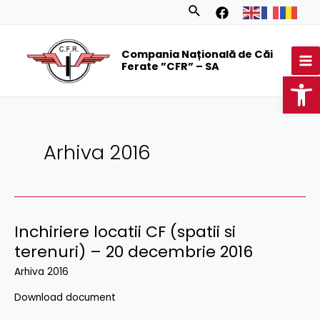
Skip
Posts
Search
to
navigation
MA
content
Compania Națională de Căi
M
Ferate ”CFR” – SA
Op
Arhiva 2016
Inchiriere locatii CF (spatii si
terenuri) – 20 decembrie 2016
Arhiva 2016
Download document