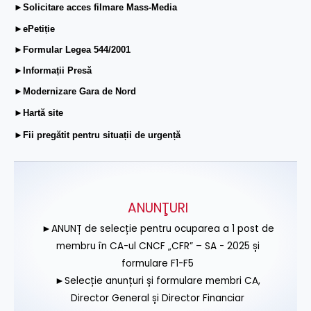
►Solicitare acces filmare Mass-Media
►ePetiție
►Formular Legea 544/2001
►Informații Presă
►Modernizare Gara de Nord
►Hartă site
►Fii pregătit pentru situații de urgență
ANUNŢURI
►ANUNȚ de selecție pentru ocuparea a 1 post de
membru în CA-ul CNCF „CFR” – SA - 2025 și
formulare F1-F5
►Selecție anunțuri și formulare membri CA,
Director General și Director Financiar