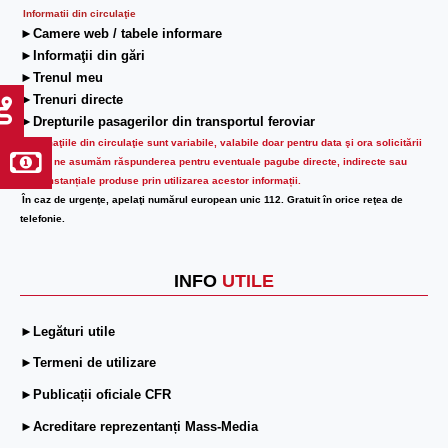
Informatii din circulaţie
►Camere web / tabele informare
►Informaţii din gări
►Trenul meu
►Trenuri directe
►Drepturile pasagerilor din transportul feroviar
Informaţiile din circulaţie sunt variabile, valabile doar pentru data şi ora solicitării
lor.
Nu ne asumăm răspunderea pentru eventuale pagube directe, indirecte sau
circumstanțiale produse prin utilizarea acestor informații.
În caz de urgenţe, apelaţi numărul european unic 112. Gratuit în orice reţea de
telefonie.
INFO
UTILE
►Legături utile
►Termeni de utilizare
►Publicații oficiale CFR
►Acreditare reprezentanți Mass-Media