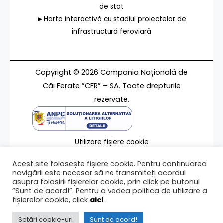
de stat
►Harta interactivă cu stadiul proiectelor de
infrastructură feroviară
Copyright © 2026 Compania Națională de
Căi Ferate ”CFR” – SA. Toate drepturile
rezervate.
Utilizare fișiere cookie
Termeni de utilizare
Acest site folosește fișiere cookie. Pentru continuarea
Contact
navigării este necesar să ne transmiteți acordul
asupra folosirii fișierelor cookie, prin click pe butonul
“Sunt de acord!”. Pentru a vedea politica de utilizare a
fișierelor cookie, click
aici
.
Ultima modificare a paginii 06/03/2025
Setări cookie-uri
Sunt de acord!