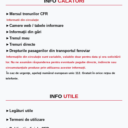
INFO
CĂLĂTORI
►Mersul trenurilor CFR
Informatii din circulaţie
►Camere web / tabele informare
►Informaţii din gări
►Trenul meu
►Trenuri directe
►Drepturile pasagerilor din transportul feroviar
Informaţiile din circulaţie sunt variabile, valabile doar pentru data şi ora solicitării
lor.
Nu ne asumăm răspunderea pentru eventuale pagube directe, indirecte sau
circumstanțiale produse prin utilizarea acestor informații.
În caz de urgenţe, apelaţi numărul european unic 112. Gratuit în orice reţea de
telefonie.
INFO
UTILE
►Legături utile
►Termeni de utilizare