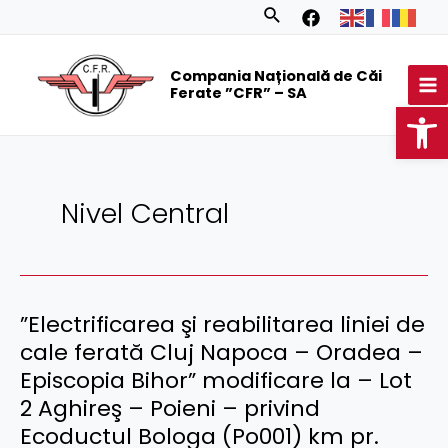
Skip
Posts
Search
to
navigation
MA
content
Compania Națională de Căi
M
Ferate ”CFR” – SA
Op
Nivel Central
”Electrificarea şi reabilitarea liniei de
cale ferată Cluj Napoca – Oradea –
Episcopia Bihor” modificare la – Lot
2 Aghireş – Poieni – privind
Ecoductul Bologa (Po001) km pr.