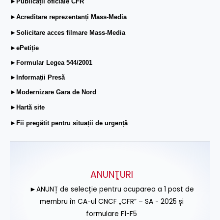
►Publicații oficiale CFR
►Acreditare reprezentanți Mass-Media
►Solicitare acces filmare Mass-Media
►ePetiție
►Formular Legea 544/2001
►Informații Presă
►Modernizare Gara de Nord
►Hartă site
►Fii pregătit pentru situații de urgență
ANUNŢURI
►ANUNȚ de selecție pentru ocuparea a 1 post de
membru în CA-ul CNCF „CFR” – SA - 2025 și
formulare F1-F5