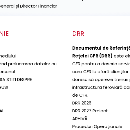
neral și Director Financiar
NIE
DRR
Documentul de Referinţă
mediului
Reţelei CFR (DRR)
este el
ivind prelucrarea datelor cu
CFR pentru a descrie servic
ersonal
care CFR le oferă clienţilor
SA STITI DESPRE
doresc să opereze trenuri
RUS!
infrastructura feroviară a
de CFR.
DRR 2026
SAL
DRR 2027 Proiect
ARHIVĂ
Proceduri Operaționale