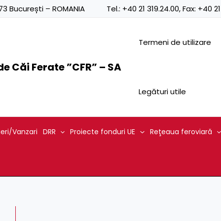
0873 București – ROMANIA
Tel.:
+40 21 319.24.00
, Fax:
+40 21
Termeni de utilizare
e Căi Ferate ”CFR” – SA
Legături utile
ieri/Vanzari
DRR
Proiecte fonduri UE
Reţeaua feroviară