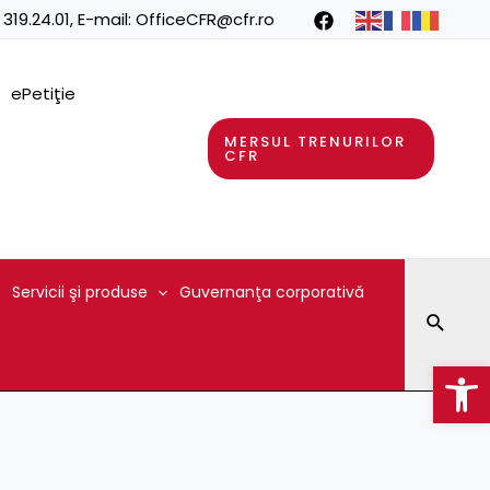
 319.24.01
, E-mail:
OfficeCFR@cfr.ro
ePetiţie
MERSUL TRENURILOR
CFR
Servicii şi produse
Guvernanţa corporativă
Searc
Op