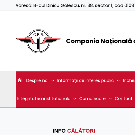
Skip
Adresă:
B-dul Dinicu Golescu, nr. 38, sector 1, cod 01
to
content
Compania Națională d
Despre noi
Informaţii de interes public
Inchir
Integritatea instituțională
Comunicare
Contact
INFO
CĂLĂTORI