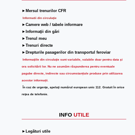
►Mersul trenurilor CFR
Informatii din circulaţie
►Camere web / tabele informare
►Informaţii din gări
►Trenul meu
►Trenuri directe
►Drepturile pasagerilor din transportul feroviar
Informaţiile din circulaţie sunt variabile, valabile doar pentru data şi
ora solicitării lor.
Nu ne asumăm răspunderea pentru eventuale
pagube directe, indirecte sau circumstanțiale produse prin utilizarea
acestor informații.
În caz de urgenţe, apelaţi numărul european unic 112. Gratuit în orice
reţea de telefonie.
INFO
UTILE
►Legături utile