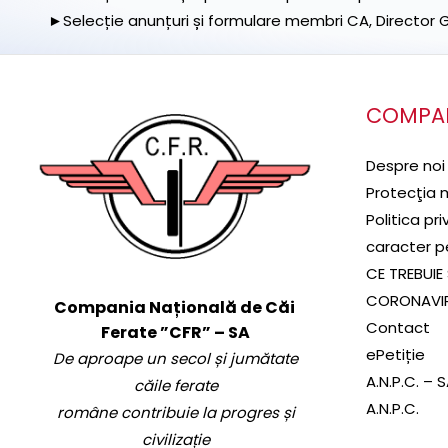
►Selecție anunțuri și formulare membri CA, Director Ge
COMPA
Despre noi
Protecţia 
Politica pr
caracter p
CE TREBUIE 
CORONAVI
Compania Națională de Căi
Contact
Ferate ”CFR” – SA
ePetiție
De aproape un secol și jumătate
A.N.P.C. – 
căile ferate
A.N.P.C.
române contribuie la progres și
civilizație