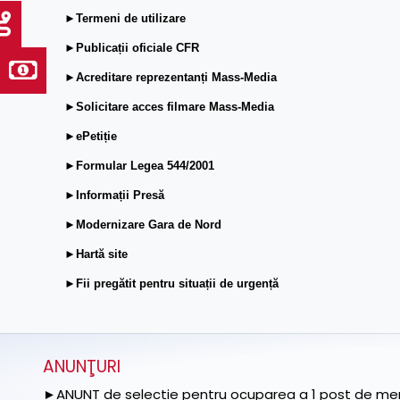
►Termeni de utilizare
►Publicații oficiale CFR
►Acreditare reprezentanți Mass-Media
►Solicitare acces filmare Mass-Media
►ePetiție
►Formular Legea 544/2001
►Informații Presă
►Modernizare Gara de Nord
►Hartă site
►Fii pregătit pentru situații de urgență
ANUNŢURI
►ANUNȚ de selecție pentru ocuparea a 1 post de memb