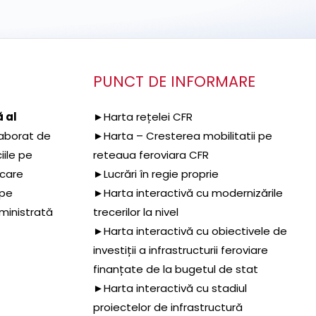
PUNCT DE INFORMARE
 al
►Harta rețelei CFR
aborat de
►Harta – Cresterea mobilitatii pe
iile pe
reteaua feroviara CFR
 care
►Lucrări în regie proprie
 pe
►Harta interactivă cu modernizările
dministrată
trecerilor la nivel
►Harta interactivă cu obiectivele de
investiții a infrastructurii feroviare
finanțate de la bugetul de stat
►Harta interactivă cu stadiul
proiectelor de infrastructură