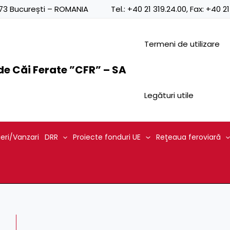
Posts
0873 București – ROMANIA
Tel.:
+40 21 319.24.00
, Fax:
+40 21
navigation
Termeni de utilizare
e Căi Ferate ”CFR” – SA
Legături utile
ieri/Vanzari
DRR
Proiecte fonduri UE
Reţeaua feroviară