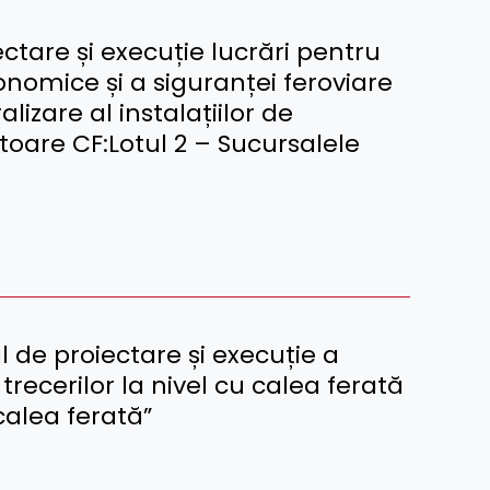
tare și execuție lucrări pentru
conomice și a siguranței feroviare
lizare al instalațiilor de
toare CF:Lotul 2 – Sucursalele
 de proiectare și execuție a
trecerilor la nivel cu calea ferată
 calea ferată”