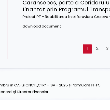
Caransebeș, parte a Coridorulu
finanțat prin Programul Transpo
Proiect PT - Reabilitarea liniei feroviare Craio
download document
1
2
3
ru în CA-ul CNCF „CFR” – SA - 2025 și formulare F1-F5
neral și Director Financiar