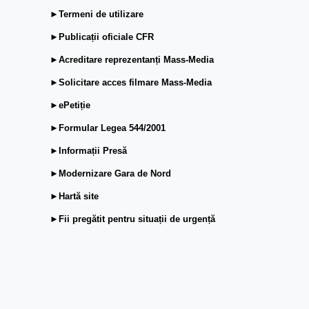
►Termeni de utilizare
►Publicații oficiale CFR
►Acreditare reprezentanți Mass-Media
►Solicitare acces filmare Mass-Media
►ePetiție
►Formular Legea 544/2001
►Informații Presă
►Modernizare Gara de Nord
►Hartă site
►Fii pregătit pentru situații de urgență