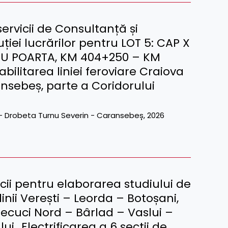
ervicii de Consultanță și
uției lucrărilor pentru LOT 5: CAP X
OU POARTA, KM 404+250 – KM
bilitarea liniei feroviare Craiova
nsebeș, parte a Coridorului
va - Drobeta Turnu Severin - Caransebeș
,
2026
ii pentru elaborarea studiului de
linii Verești – Leorda – Botoșani,
ecuci Nord – Bârlad – Vaslui –
lui „Electrificarea a 6 secții de