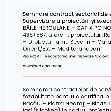
Semnare contract sectorial de s
Supervizare a proiectării și exec
BĂILE HERCULANE – CAP X PO N
436+887, aferent proiectului „Rea
– Drobeta Turnu Severin – Cara
Orient/Est – Mediteraneean”
Proiect PT - Reabilitarea liniei feroviare Craio
download document
Semnarea contractelor de servic
fezabilitate pentru electrificare 
Bacău – Piatra Neamţ – Bicaz, T
Iaşi (Nicolina) în cadrul proiectu