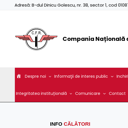
Skip
Adresă:
B-dul Dinicu Golescu, nr. 38, sector 1, cod 01
to
content
Compania Națională d
Despre noi
Informaţii de interes public
Inchir
Integritatea instituțională
Comunicare
Contact
INFO
CĂLĂTORI