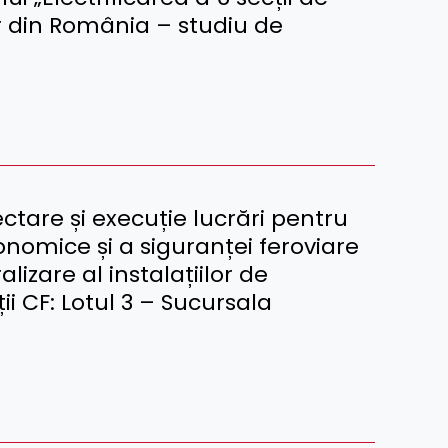
ar din România – studiu de
tare și execuție lucrări pentru
conomice și a siguranței feroviare
lizare al instalațiilor de
ii CF: Lotul 3 – Sucursala