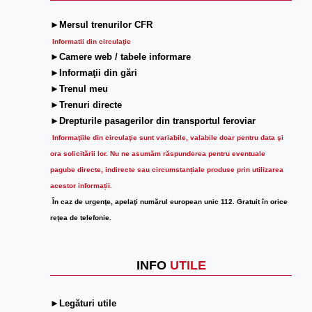
►Mersul trenurilor CFR
Informatii din circulaţie
►Camere web / tabele informare
►Informaţii din gări
►Trenul meu
►Trenuri directe
►Drepturile pasagerilor din transportul feroviar
Informaţiile din circulaţie sunt variabile, valabile doar pentru data şi
ora solicitării lor.
Nu ne asumăm răspunderea pentru eventuale
pagube directe, indirecte sau circumstanțiale produse prin utilizarea
acestor informații.
În caz de urgenţe, apelaţi numărul european unic 112. Gratuit în orice
reţea de telefonie.
INFO
UTILE
►Legături utile