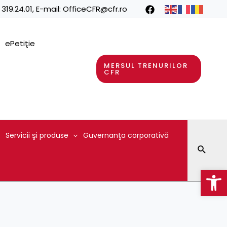
 319.24.01
, E-mail:
OfficeCFR@cfr.ro
ePetiţie
MERSUL TRENURILOR
CFR
Servicii şi produse
Guvernanţa corporativă
Searc
Op