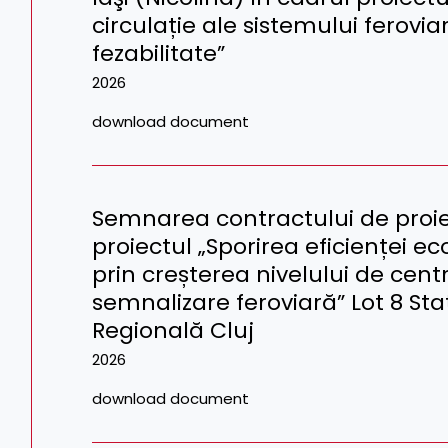
circulație ale sistemului ferovi
fezabilitate”
2026
download document
Semnarea contractului de proiec
proiectul „Sporirea eficienței e
prin creșterea nivelului de centra
semnalizare feroviară” Lot 8 Staț
Regională Cluj
2026
download document