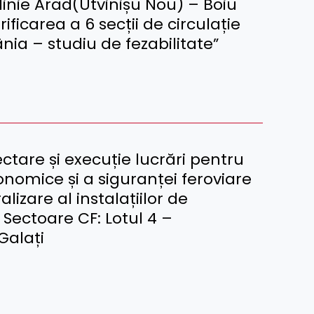
 linie Arad(Utvinișu Nou) – Boiu
rificarea a 6 secții de circulație
nia – studiu de fezabilitate”
tare și execuție lucrări pentru
conomice și a siguranței feroviare
lizare al instalațiilor de
 Sectoare CF: Lotul 4 –
Galați