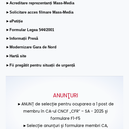
►Acreditare reprezentanți Mass-Media
►Solicitare acces filmare Mass-Media
►ePetiție
►Formular Legea 544/2001
►Informații Presă
►Modernizare Gara de Nord
►Hartă site
►Fii pregătit pentru situații de urgență
ANUNŢURI
►ANUNȚ de selecție pentru ocuparea a 1 post de
membru în CA-ul CNCF „CFR” – SA - 2025 și
formulare F1-F5
►Selecție anunțuri și formulare membri CA,