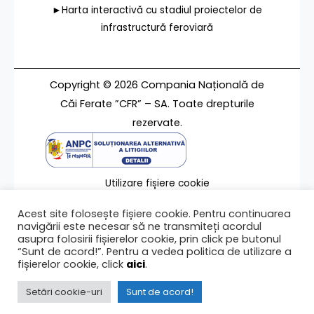
►Harta interactivă cu stadiul proiectelor de
infrastructură feroviară
Copyright © 2026 Compania Națională de
Căi Ferate ”CFR” – SA. Toate drepturile
rezervate.
Utilizare fișiere cookie
Termeni de utilizare
Acest site folosește fișiere cookie. Pentru continuarea
Contact
navigării este necesar să ne transmiteți acordul
asupra folosirii fișierelor cookie, prin click pe butonul
“Sunt de acord!”. Pentru a vedea politica de utilizare a
fișierelor cookie, click
aici
.
Ultima modificare a paginii 06/03/2025
Setări cookie-uri
Sunt de acord!