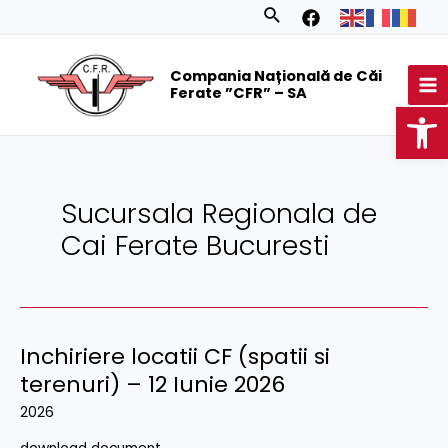
Skip
Posts
Search
to
navigation
MA
content
Compania Națională de Căi
M
Ferate ”CFR” – SA
Op
Sucursala Regionala de
Cai Ferate Bucuresti
Inchiriere locatii CF (spatii si
terenuri) – 12 Iunie 2026
2026