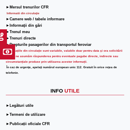
►Mersul trenurilor CFR
Informatii din circulaţie
►Camere web / tabele informare
►Informaţii din gări
►Trenul meu
►Trenuri directe
►Drepturile pasagerilor din transportul feroviar
Informaţiile din circulaţie sunt variabile, valabile doar pentru data şi ora solicitării
lor.
Nu ne asumăm răspunderea pentru eventuale pagube directe, indirecte sau
circumstanțiale produse prin utilizarea acestor informații.
În caz de urgenţe, apelaţi numărul european unic 112. Gratuit în orice reţea de
telefonie.
INFO
UTILE
►Legături utile
►Termeni de utilizare
►Publicații oficiale CFR