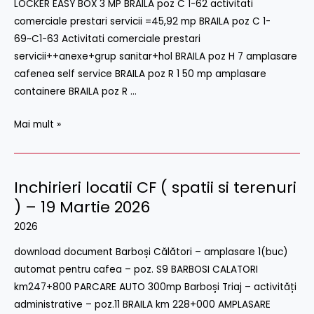
LOCKER EASY BOX 3 MP BRAILA poz C 1-62 activitati
terenuri
comerciale prestari servicii =45,92 mp BRAILA poz C 1-
)
69~C1-63 Activitati comerciale prestari
–
servicii++anexe+grup sanitar+hol BRAILA poz H 7 amplasare
20
cafenea self service BRAILA poz R 1 50 mp amplasare
Mai
containere BRAILA poz R …
2026
Mai mult »
Inchirieri locatii CF ( spatii si terenuri
Inchirieri
locatii
) – 19 Martie 2026
CF
2026
(
download document Barboși Călători – amplasare 1(buc)
spatii
automat pentru cafea – poz. S9 BARBOSI CALATORI
si
km247+800 PARCARE AUTO 300mp Barboși Triaj – activități
terenuri
administrative – poz.11 BRAILA km 228+000 AMPLASARE
)