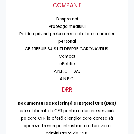
COMPANIE
Despre noi
Protecţia mediului
Politica privind prelucrarea datelor cu caracter
personal
CE TREBUIE SA STITI DESPRE CORONAVIRUS!
Contact
ePetiție
A.N.P.C. – SAL
A.N.P.C.
DRR
Documentul de Referinţă al Reţelei CFR (DRR)
este elaborat de CFR pentru a descrie serviciile
pe care CFR le oferă clienţilor care doresc să
opereze trenuri pe infrastructura feroviară
administrată de CFR.