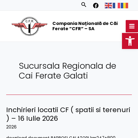
Skip
Posts
Search
to
navigation
MA
content
Compania Națională de Căi
M
Ferate ”CFR” – SA
Op
Sucursala Regionala de
Cai Ferate Galati
Inchirieri locatii CF ( spatii si terenuri
Inchirieri
locatii
) – 16 Iulie 2026
CF
2026
(