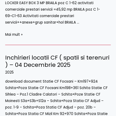
LOCKER EASY BOX 3 MP BRAILA poz C 1-62 activitati
–
comerciale prestari servicii =45,92 mp BRAILA poz C 1-
19
69~C1-63 Activitati comerciale prestari
Martie
servicii++anexe+grup sanitar+hol BRAILA …
2026
Mai mult »
Inchirieri locatii CF ( spatii si terenuri
Inchirieri
locatii
) – 04 Decembrie 2025
CF
2025
(
download document Statie CF Focsani – Km197+924
spatii
Schita+Poza Statie CF Focsani Km198+361 Schita Statie CF
si
Sihlea – Poz.1 Cladire Calatori – Schita+Poze Statie CF
terenuri
Moinesti S3a+S3b+S12a – Schita+Poza Statia CF Adjud –
)
poz. 1-9 – Schita+Poza Statia CF Adjud – poz. 20b –
–
Schita+Poza Statia CF Mizil Km 92+970 Schita+Poza Statie
04