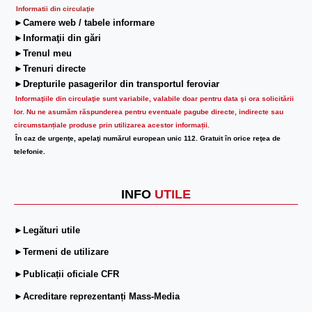
Informatii din circulaţie
►Camere web / tabele informare
►Informaţii din gări
►Trenul meu
►Trenuri directe
►Drepturile pasagerilor din transportul feroviar
Informaţiile din circulaţie sunt variabile, valabile doar pentru data şi ora solicitării
lor.
Nu ne asumăm răspunderea pentru eventuale pagube directe, indirecte sau
circumstanțiale produse prin utilizarea acestor informații.
În caz de urgenţe, apelaţi numărul european unic 112. Gratuit în orice reţea de
telefonie.
INFO
UTILE
►Legături utile
►Termeni de utilizare
►Publicații oficiale CFR
►Acreditare reprezentanți Mass-Media