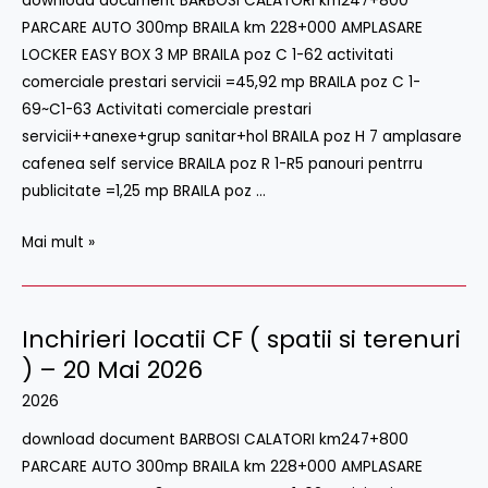
download document BARBOSI CALATORI km247+800
spatii
PARCARE AUTO 300mp BRAILA km 228+000 AMPLASARE
si
LOCKER EASY BOX 3 MP BRAILA poz C 1-62 activitati
terenuri
comerciale prestari servicii =45,92 mp BRAILA poz C 1-
)
69~C1-63 Activitati comerciale prestari
–
servicii++anexe+grup sanitar+hol BRAILA poz H 7 amplasare
16
cafenea self service BRAILA poz R 1-R5 panouri pentrru
Iulie
publicitate =1,25 mp BRAILA poz …
2026
Mai mult »
Inchirieri locatii CF ( spatii si terenuri
Inchirieri
locatii
) – 20 Mai 2026
CF
2026
(
download document BARBOSI CALATORI km247+800
spatii
PARCARE AUTO 300mp BRAILA km 228+000 AMPLASARE
si