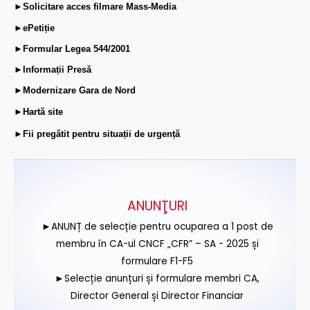
►Solicitare acces filmare Mass-Media
►ePetiție
►Formular Legea 544/2001
►Informații Presă
►Modernizare Gara de Nord
►Hartă site
►Fii pregătit pentru situații de urgență
ANUNŢURI
►ANUNȚ de selecție pentru ocuparea a 1 post de
membru în CA-ul CNCF „CFR” – SA - 2025 și
formulare F1-F5
►Selecție anunțuri și formulare membri CA,
Director General și Director Financiar