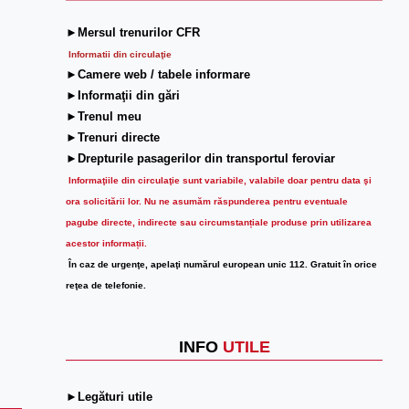
►Mersul trenurilor CFR
Informatii din circulaţie
►Camere web / tabele informare
►Informaţii din gări
►Trenul meu
►Trenuri directe
►Drepturile pasagerilor din transportul feroviar
Informaţiile din circulaţie sunt variabile, valabile doar pentru data şi
ora solicitării lor.
Nu ne asumăm răspunderea pentru eventuale
pagube directe, indirecte sau circumstanțiale produse prin utilizarea
acestor informații.
În caz de urgenţe, apelaţi numărul european unic 112. Gratuit în orice
reţea de telefonie.
INFO
UTILE
►Legături utile