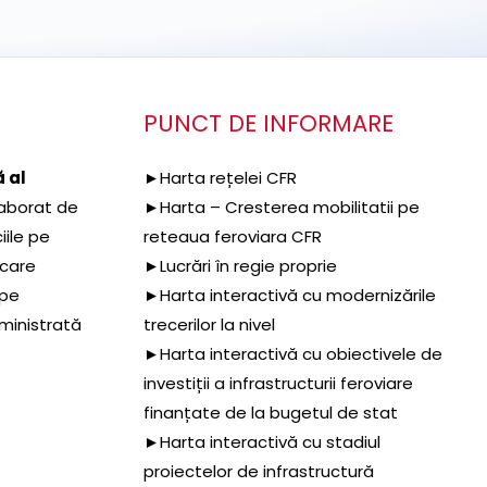
PUNCT DE INFORMARE
 al
►Harta rețelei CFR
aborat de
►Harta – Cresterea mobilitatii pe
iile pe
reteaua feroviara CFR
 care
►Lucrări în regie proprie
 pe
►Harta interactivă cu modernizările
dministrată
trecerilor la nivel
►Harta interactivă cu obiectivele de
investiții a infrastructurii feroviare
finanțate de la bugetul de stat
►Harta interactivă cu stadiul
proiectelor de infrastructură