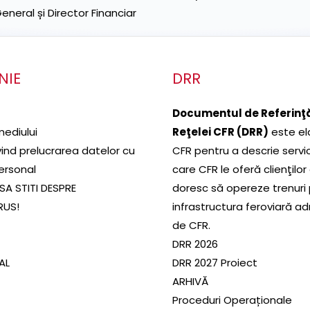
neral și Director Financiar
NIE
DRR
Documentul de Referinţă
mediului
Reţelei CFR (DRR)
este el
ivind prelucrarea datelor cu
CFR pentru a descrie servic
ersonal
care CFR le oferă clienţilor
SA STITI DESPRE
doresc să opereze trenuri
RUS!
infrastructura feroviară a
de CFR.
DRR 2026
SAL
DRR 2027 Proiect
ARHIVĂ
Proceduri Operaționale