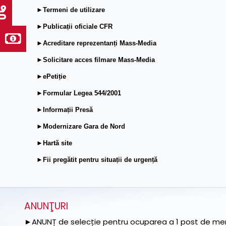
►Termeni de utilizare
►Publicații oficiale CFR
►Acreditare reprezentanți Mass-Media
►Solicitare acces filmare Mass-Media
►ePetiție
►Formular Legea 544/2001
►Informații Presă
►Modernizare Gara de Nord
►Hartă site
►Fii pregătit pentru situații de urgență
ANUNŢURI
►ANUNȚ de selecție pentru ocuparea a 1 post de memb