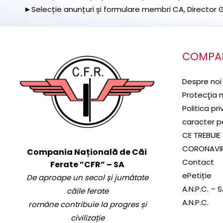
►Selecție anunțuri și formulare membri CA, Director Ge
COMPA
Despre noi
Protecţia 
Politica pr
caracter p
CE TREBUIE 
CORONAVI
Compania Națională de Căi
Contact
Ferate ”CFR” – SA
ePetiție
De aproape un secol și jumătate
A.N.P.C. – 
căile ferate
A.N.P.C.
române contribuie la progres și
civilizație