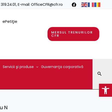
 319.24.01
, E-mail:
OfficeCFR@cfr.ro
ePetiţie
MERSUL TRENURILOR
CFR
Servicii şi produse
Guvernanţa corporativă
Searc
Op
u N