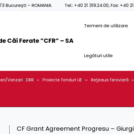
0873 București – ROMANIA
Tel.:
+40 21 319.24.00
, Fax:
+40 21
Termeni de utilizare
e Căi Ferate ”CFR” – SA
Legături utile
ieri/Vanzari
DRR
Proiecte fonduri UE
Reţeaua feroviară
CF Grant Agreement Progresu – Giurgi