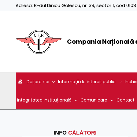
Skip
Adresă:
B-dul Dinicu Golescu, nr. 38, sector 1, cod 01
to
content
Compania Națională d
Despre noi
Informaţii de interes public
Inchir
Integritatea instituțională
Comunicare
Contact
INFO
CĂLĂTORI