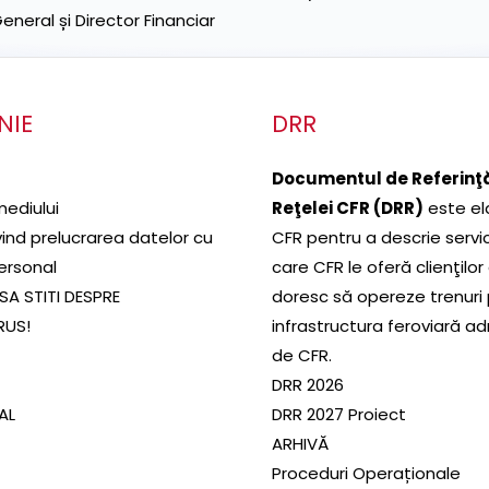
neral și Director Financiar
NIE
DRR
Documentul de Referinţă
mediului
Reţelei CFR (DRR)
este el
ivind prelucrarea datelor cu
CFR pentru a descrie servic
ersonal
care CFR le oferă clienţilor
SA STITI DESPRE
doresc să opereze trenuri
RUS!
infrastructura feroviară a
de CFR.
DRR 2026
SAL
DRR 2027 Proiect
ARHIVĂ
Proceduri Operaționale