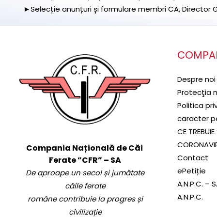
►Selecție anunțuri și formulare membri CA, Director Ge
COMPA
Despre noi
Protecţia 
Politica pr
caracter p
CE TREBUIE 
CORONAVI
Compania Națională de Căi
Contact
Ferate ”CFR” – SA
ePetiție
De aproape un secol și jumătate
A.N.P.C. – 
căile ferate
A.N.P.C.
române contribuie la progres și
civilizație