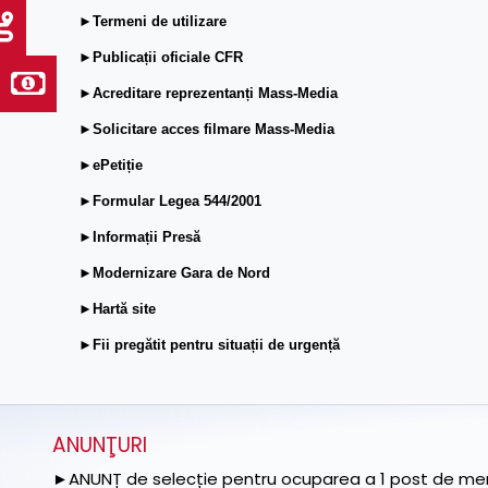
►Termeni de utilizare
►Publicații oficiale CFR
►Acreditare reprezentanți Mass-Media
►Solicitare acces filmare Mass-Media
►ePetiție
►Formular Legea 544/2001
►Informații Presă
►Modernizare Gara de Nord
►Hartă site
►Fii pregătit pentru situații de urgență
ANUNŢURI
►ANUNȚ de selecție pentru ocuparea a 1 post de memb