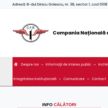
Skip
Adresă:
B-dul Dinicu Golescu, nr. 38, sector 1, cod 01
to
content
Compania Națională d
Despre noi
Informaţii de interes public
Inchir
Integritatea instituțională
Comunicare
Contact
INFO
CĂLĂTORI