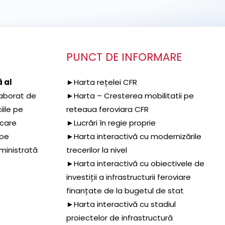
PUNCT DE INFORMARE
 al
►Harta rețelei CFR
aborat de
►Harta – Cresterea mobilitatii pe
iile pe
reteaua feroviara CFR
 care
►Lucrări în regie proprie
 pe
►Harta interactivă cu modernizările
dministrată
trecerilor la nivel
►Harta interactivă cu obiectivele de
investiții a infrastructurii feroviare
finanțate de la bugetul de stat
►Harta interactivă cu stadiul
proiectelor de infrastructură