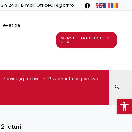
 319.24.01
, E-mail:
OfficeCFR@cfr.ro
ePetiţie
MERSUL TRENURILOR
CFR
Servicii şi produse
Guvernanţa corporativă
Searc
Op
 loturi