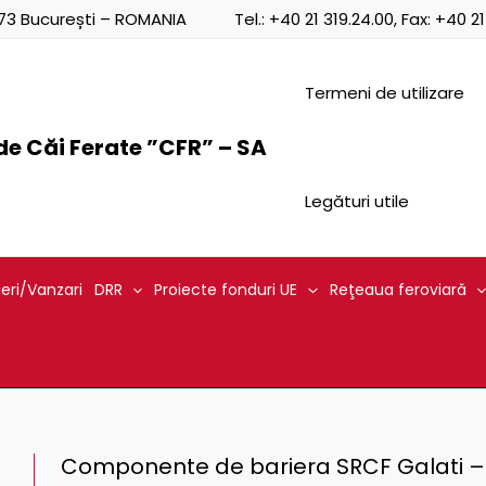
0873 București – ROMANIA
Tel.:
+40 21 319.24.00
, Fax:
+40 21
Termeni de utilizare
e Căi Ferate ”CFR” – SA
Legături utile
ieri/Vanzari
DRR
Proiecte fonduri UE
Reţeaua feroviară
Componente de bariera SRCF Galati – 2