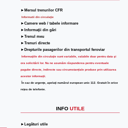
►Mersul trenurilor CFR
Informatii din circulaţie
►Camere web / tabele informare
►Informaţii din gări
►Trenul meu
►Trenuri directe
►Drepturile pasagerilor din transportul feroviar
Informaţiile din circulaţie sunt variabile, valabile doar pentru data şi
ora solicitării lor.
Nu ne asumăm răspunderea pentru eventuale
pagube directe, indirecte sau circumstanțiale produse prin utilizarea
acestor informații.
În caz de urgenţe, apelaţi numărul european unic 112. Gratuit în orice
reţea de telefonie.
INFO
UTILE
►Legături utile