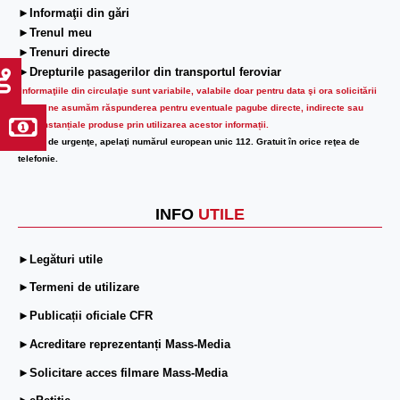
►Informaţii din gări
►Trenul meu
►Trenuri directe
►Drepturile pasagerilor din transportul feroviar
Informaţiile din circulaţie sunt variabile, valabile doar pentru data şi ora solicitării
lor.
Nu ne asumăm răspunderea pentru eventuale pagube directe, indirecte sau
circumstanțiale produse prin utilizarea acestor informații.
În caz de urgenţe, apelaţi numărul european unic 112. Gratuit în orice reţea de
telefonie.
INFO
UTILE
►Legături utile
►Termeni de utilizare
►Publicații oficiale CFR
►Acreditare reprezentanți Mass-Media
►Solicitare acces filmare Mass-Media