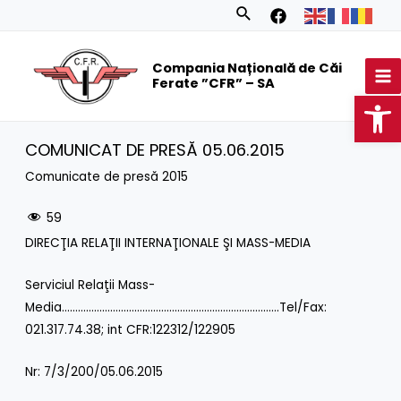
Skip
Search
to
MA
content
Compania Națională de Căi
M
Ferate ”CFR” – SA
Op
COMUNICAT DE PRESĂ 05.06.2015
Comunicate de presă 2015
59
DIRECŢIA RELAŢII INTERNAŢIONALE ŞI MASS-MEDIA
Serviciul Relaţii Mass-
Media………………………………………………………………………Tel/Fax:
021.317.74.38; int CFR:122312/122905
Nr: 7/3/200/05.06.2015