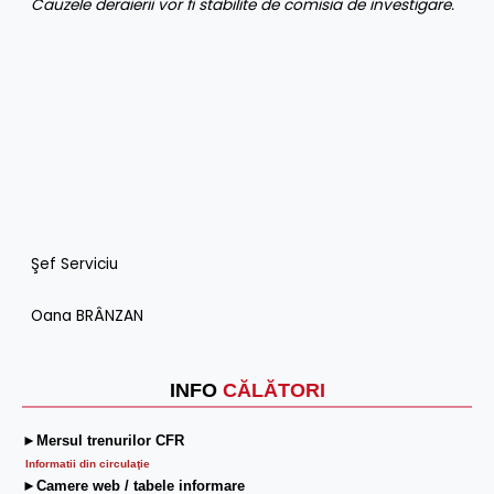
Cauzele deraierii vor fi stabilite de comisia de investigare.
Şef Serviciu
Oana BRÂNZAN
INFO
CĂLĂTORI
►Mersul trenurilor CFR
Informatii din circulaţie
►Camere web / tabele informare