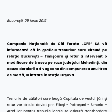
Bucureşti, 05 iunie 2015
Compania Naţională de Căi Ferate „CFR” SA vă
informează că în graficul trenurilor care circulă pe
relaţia
Bucureşti – Timişoara şi retur a intervenit o
modificare de traseu pe raza judeţului Mehedinţi,
din
cauza deraierii a 4 vagoane din compunerea unui tren
de marfă
, la intrare în staţia Orşova
.
Trenurile de călători care leagă Capitala de vestul ţării şi
retur vor circula deviat prin Filiaşi – Petroşani – Simeria –
Arad, iar pentru trenurile locale se asigură transbordare