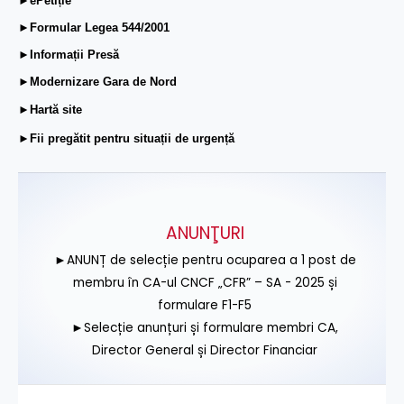
►ePetiție
►Formular Legea 544/2001
►Informații Presă
►Modernizare Gara de Nord
►Hartă site
►Fii pregătit pentru situații de urgență
ANUNŢURI
►ANUNȚ de selecție pentru ocuparea a 1 post de
membru în CA-ul CNCF „CFR” – SA - 2025 și
formulare F1-F5
►Selecție anunțuri și formulare membri CA,
Director General și Director Financiar