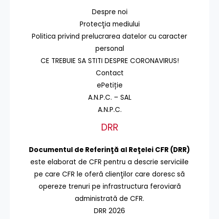
Despre noi
Protecţia mediului
Politica privind prelucrarea datelor cu caracter
personal
CE TREBUIE SA STITI DESPRE CORONAVIRUS!
Contact
ePetiție
A.N.P.C. – SAL
A.N.P.C.
DRR
Documentul de Referinţă al Reţelei CFR (DRR)
este elaborat de CFR pentru a descrie serviciile
pe care CFR le oferă clienţilor care doresc să
opereze trenuri pe infrastructura feroviară
administrată de CFR.
DRR 2026