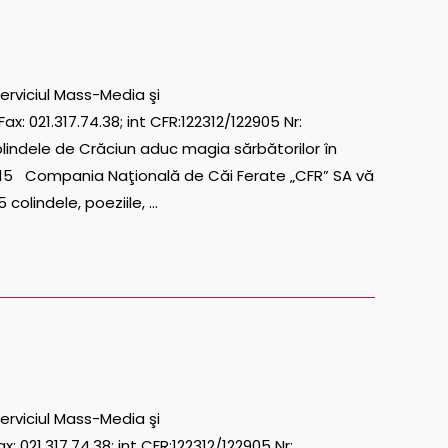
erviciul Mass-Media şi
021.317.74.38; int CFR:122312/122905 Nr:
dele de Crăciun aduc magia sărbătorilor în
015 Compania Naţională de Căi Ferate „CFR” SA vă
colindele, poeziile, …
erviciul Mass-Media şi
21.317.74.38; int CFR:122312/122905 Nr: