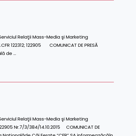
DIA Serviciul Relaţii Mass-Media şi Marketing
22312; 122905 COMUNICAT DE PRESĂ
lă de …
 Serviciul Relaţii Mass-Media şi Marketing
905 Nr.7/3/384/14.10.2015 COMUNICAT DE
Naţionalăde Căi Ferate “CFR” SA informeazăcăîn