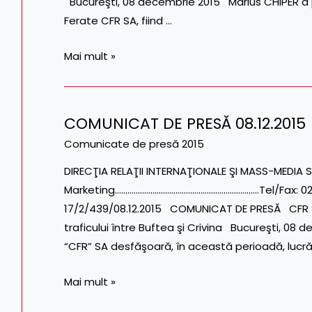
Bucureşti, 08 decembrie 2015 Marius CHIPER a
Ferate CFR SA, fiind …
Mai mult »
COMUNICAT DE PRESĂ 08.12.2015
COMUNICAT
DE
Comunicate de presă 2015
PRESĂ
DIRECŢIA RELAŢII INTERNAŢIONALE ŞI MASS-MEDIA S
08.12.2015
Marketing……………………………………………………………Tel/Fax: 021.31
17/2/439/08.12.2015 COMUNICAT DE PRESĂ CFR SA 
traficului între Buftea şi Crivina Bucureşti, 
“CFR” SA desfăşoară, în această perioadă, lucrăr
Mai mult »