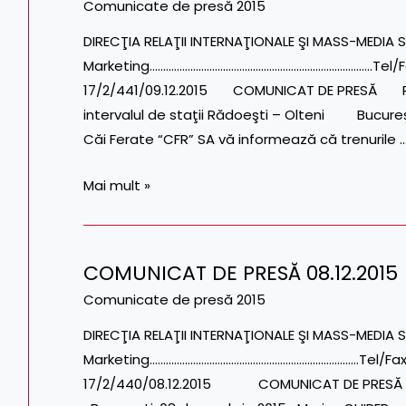
DE
Comunicate de presă 2015
PRESĂ
DIRECŢIA RELAŢII INTERNAŢIONALE ŞI MASS-MEDIA S
09.12.2015
Marketing……………………………………………………………………….Tel/Fax: 
17/2/441/09.12.2015 COMUNICAT DE PRESĂ Restri
intervalul de staţii Rădoeşti – Olteni Bucur
Căi Ferate “CFR” SA vă informează că trenurile 
Mai mult »
COMUNICAT DE PRESĂ 08.12.2015
COMUNICAT
DE
Comunicate de presă 2015
PRESĂ
DIRECŢIA RELAŢII INTERNAŢIONALE ŞI MASS-MEDIA S
08.12.2015
Marketing…………………………………………………………………..Tel/Fax: 02
17/2/440/08.12.2015 COMUNICAT DE PRESĂ Ma