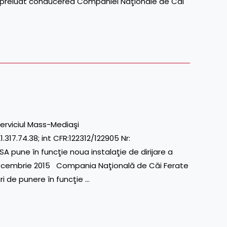
 preluat conducerea Companiei Naţionale de Căi
erviciul Mass-Mediaşi
7.74.38; int CFR:122312/122905 Nr:
pune în funcţie noua instalaţie de dirijare a
08 decembrie 2015 Compania Naţională de Căi Ferate
i de punere în funcţie …