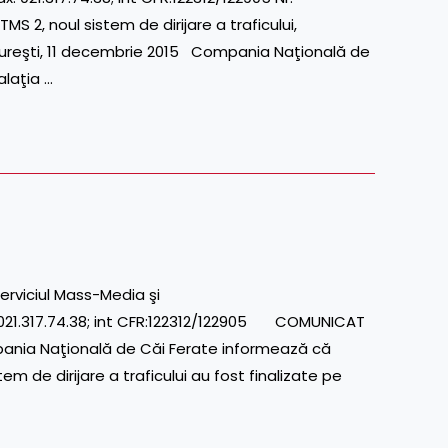
, noul sistem de dirijare a traficului,
ureşti, 11 decembrie 2015 Compania Naţională de
laţia …
erviciul Mass-Media şi
021.317.74.38; int CFR:122312/122905 COMUNICAT
nia Naţională de Căi Ferate informează că
em de dirijare a traficului au fost finalizate pe