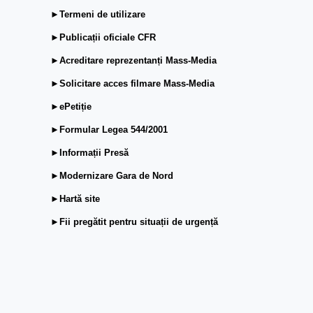
►Termeni de utilizare
►Publicații oficiale CFR
►Acreditare reprezentanți Mass-Media
►Solicitare acces filmare Mass-Media
►ePetiție
►Formular Legea 544/2001
►Informații Presă
►Modernizare Gara de Nord
►Hartă site
►Fii pregătit pentru situații de urgență