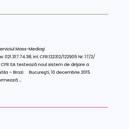
erviciul Mass-Mediaşi
21.317.74.38; int CFR:122312/122905 Nr: 17/2/
SA testează noul sistem de dirijare a
Chitila – Brazi Bucureşti, 10 decembrie 2015
formează …