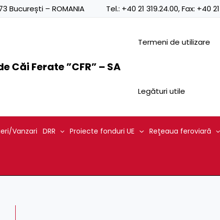
Posts
0873 București – ROMANIA
Tel.:
+40 21 319.24.00
, Fax:
+40 21
navigation
Termeni de utilizare
e Căi Ferate ”CFR” – SA
Legături utile
ieri/Vanzari
DRR
Proiecte fonduri UE
Reţeaua feroviară