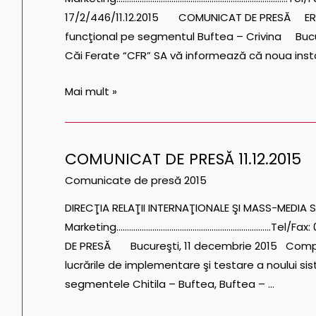
17/2/446/11.12.2015 COMUNICAT DE PRESĂ ERTMS 2
funcţional pe segmentul Buftea – Crivina Buc
Căi Ferate “CFR” SA vă informează că noua insta
Mai mult »
COMUNICAT DE PRESĂ 11.12.2015
COMUNICAT
DE
Comunicate de presă 2015
PRESĂ
DIRECŢIA RELAŢII INTERNAŢIONALE ŞI MASS-MEDIA S
11.12.2015
Marketing……………………………………………………………….Tel/Fax: 
DE PRESĂ Bucureşti, 11 decembrie 2015 Compa
lucrările de implementare şi testare a noului sist
segmentele Chitila – Buftea, Buftea – …