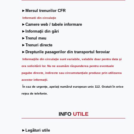
►Mersul trenurilor CFR
Informatii din circulaţie
►Camere web / tabele informare
►Informaţii din gări
►Trenul meu
►Trenuri directe
►Drepturile pasagerilor din transportul feroviar
Informaţiile din circulaţie sunt variabile, valabile doar pentru data şi
ora solicitării lor.
Nu ne asumăm răspunderea pentru eventuale
pagube directe, indirecte sau circumstanțiale produse prin utilizarea
acestor informații.
În caz de urgenţe, apelaţi numărul european unic 112. Gratuit în orice
reţea de telefonie.
INFO
UTILE
►Legături utile