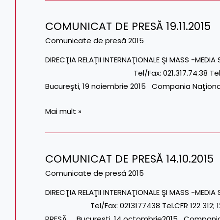
COMUNICAT DE PRESĂ 19.11.2015
COMUNICAT
DE
Comunicate de presă 2015
PRESĂ
DIRECŢIA RELAŢII INTERNAŢIONALE ŞI MASS -ME
19.11.2015
Tel/Fax: 021.317.74.38 Tel.CFR 1
Bucureşti, 19 noiembrie 2015 Compania Naţiona
Mai mult »
COMUNICAT DE PRESĂ 14.10.2015
COMUNICAT
DE
Comunicate de presă 2015
PRESĂ
DIRECŢIA RELAŢII INTERNAŢIONALE ŞI MASS -MEDIA
14.10.2015
Tel/Fax: 0213177438 Tel.CFR 122 312; 122
PRESĂ Bucureşti, 14 octombrie2015 Compania 