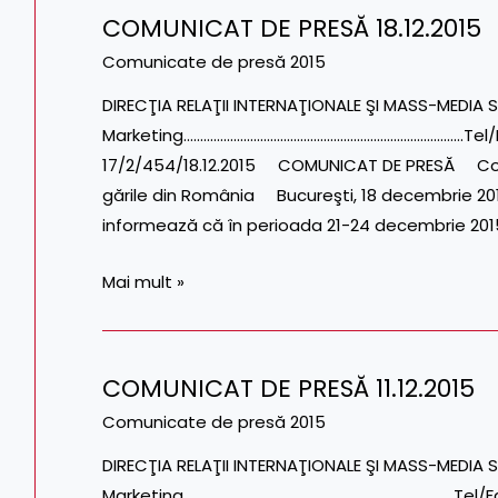
COMUNICAT DE PRESĂ 18.12.2015
COMUNICAT
DE
Comunicate de presă 2015
PRESĂ
DIRECŢIA RELAŢII INTERNAŢIONALE ŞI MASS-MEDIA S
18.12.2015
Marketing…………………………………………………………………………Tel/Fax: 
17/2/454/18.12.2015 COMUNICAT DE PRESĂ Colin
gările din România Bucureşti, 18 decembrie 2
informează că în perioada 21-24 decembrie 2015 
Mai mult »
COMUNICAT DE PRESĂ 11.12.2015
COMUNICAT
DE
Comunicate de presă 2015
PRESĂ
DIRECŢIA RELAŢII INTERNAŢIONALE ŞI MASS-MEDIA S
11.12.2015
Marketing………………………………………………………………………Tel/Fax: 0