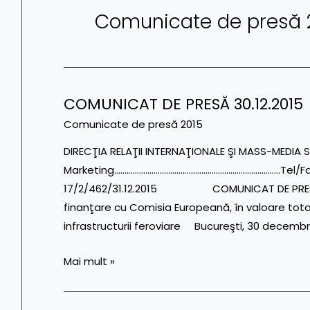
Comunicate de presă 
COMUNICAT DE PRESĂ 30.12.2015
COMUNICAT
DE
Comunicate de presă 2015
PRESĂ
DIRECŢIA RELAŢII INTERNAŢIONALE ŞI MASS-MEDIA S
30.12.2015
Marketing……………………………………………………………………..Tel/Fax: 0
17/2/462/31.12.2015 COMUNICAT DE PR
finanţare cu Comisia Europeană, în valoare tot
infrastructurii feroviare Bucureşti, 30 decembr
Mai mult »