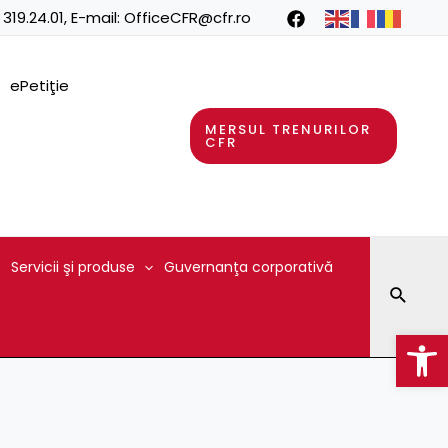
 319.24.01
, E-mail:
OfficeCFR@cfr.ro
ePetiţie
MERSUL TRENURILOR
CFR
Servicii şi produse
Guvernanţa corporativă
Searc
Op