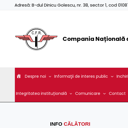
Skip
Adresă:
B-dul Dinicu Golescu, nr. 38, sector 1, cod 01
to
content
Compania Națională d
Despre noi
Informaţii de interes public
Inchir
Integritatea instituțională
Comunicare
Contact
INFO
CĂLĂTORI