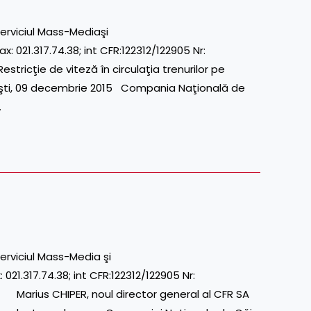
erviciul Mass-Mediaşi
021.317.74.38; int CFR:122312/122905 Nr:
cţie de viteză în circulaţia trenurilor pe
eşti, 09 decembrie 2015 Compania Naţională de
…
erviciul Mass-Media şi
1.317.74.38; int CFR:122312/122905 Nr:
rius CHIPER, noul director general al CFR SA