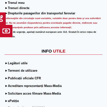
►Trenul meu
►Trenuri directe
►Drepturile pasagerilor din transportul feroviar
Informaţiile din circulaţie sunt variabile, valabile doar pentru data şi ora solicitării
lor.
Nu ne asumăm răspunderea pentru eventuale pagube directe, indirecte sau
circumstanțiale produse prin utilizarea acestor informații.
În caz de urgenţe, apelaţi numărul european unic 112. Gratuit în orice reţea de
telefonie.
INFO
UTILE
►Legături utile
►Termeni de utilizare
►Publicații oficiale CFR
►Acreditare reprezentanți Mass-Media
►Solicitare acces filmare Mass-Media
►ePetiție