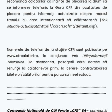
recomandă călătorilor ca înainte de plecarea la drum să
se informeze telefonic la Gara CFR din localitatea de
plecare pentru informaţii actualizate despre mersul
trenului cu care intenţionează să călătorească (
link
situa
ț
ie actualizată
:
https://cci.cfr.ro/mt/default.asp
).
Numerele de telefon de la stațiile CFR
sunt publicate pe
www.cfrcalatori.ro
, la secțiunea
Info Utile/Informa
ț
ii
Telefonice
. De asemenea, pasagerii care doresc să
renunţe la călătorievor primi,
la cerere
, contravaloarea
biletelor/călătoriilor pentru parcursul neefectuat.
………………………………………………………………………………………………
………………………………………………………………………………………………
………………..
Compania Naţională de Căi Ferate „CFR” SA
– companie