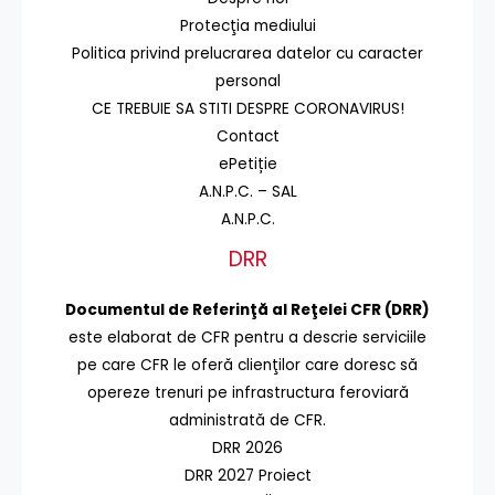
Protecţia mediului
Politica privind prelucrarea datelor cu caracter
personal
CE TREBUIE SA STITI DESPRE CORONAVIRUS!
Contact
ePetiție
A.N.P.C. – SAL
A.N.P.C.
DRR
Documentul de Referinţă al Reţelei CFR (DRR)
este elaborat de CFR pentru a descrie serviciile
pe care CFR le oferă clienţilor care doresc să
opereze trenuri pe infrastructura feroviară
administrată de CFR.
DRR 2026
DRR 2027 Proiect