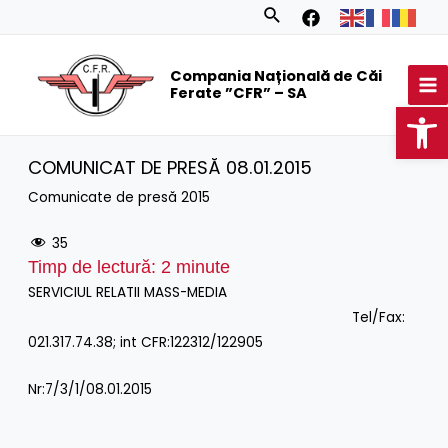
Skip
Search
to
MA
content
Compania Națională de Căi
M
Ferate ”CFR” – SA
Op
COMUNICAT DE PRESĂ 08.01.2015
Comunicate de presă 2015
35
Timp de lectură:
2
minute
SERVICIUL RELATII MASS-MEDIA
Tel/Fax:
021.317.74.38; int CFR:122312/122905
Nr:7/3/1/08.01.2015