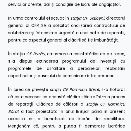
serviciilor oferite, dar şi condiţiile de lucru ale angajaţilor.
În urma controlului efectuat în
staţ
ia CF Urziceni
, directorul
general al CFR SA a solicitat analizarea contractului de
salubrizare şi întocmirea urgentă a unei note de reparaţii,
pentru ca aspectul general al clădirii să fie îmbunătăţit.
În staţia
CF Buzău
, ca urmare a constatărilor de pe teren,
s-a dispus extinderea programului de investiţii cu
programele de asfaltare a peroanelor, reabilitării
copertinelor şi pasajului de comunicare între peroane.
În ceea ce priveşte
staţ
ia
CF Râmnicu Să
rat
, s-a hotărât
că este necesar ca această clădire săintre într-un proces
de reparaţii. Clădirea de călători a
staţ
iei CF Râ
mnicu
Să
rat
a fost proiectată în anul 1881,iar până în prezent
aceasta nu a beneficiat de lucrări de reabilitare.
Menţionăm că, pentru a putea fi demarate lucrăride