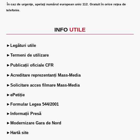
În caz de urgenţe, apelaţi numărul european unic 112. Gratuit în orice reţea de
telefonie.
INFO
UTILE
►Legături utile
►Termeni de utilizare
►Publicații oficiale CFR
►Acreditare reprezentanți Mass-Media
►Solicitare acces filmare Mass-Media
►ePetiție
►Formular Legea 544/2001
►Informații Presă
►Modernizare Gara de Nord
►Hartă site