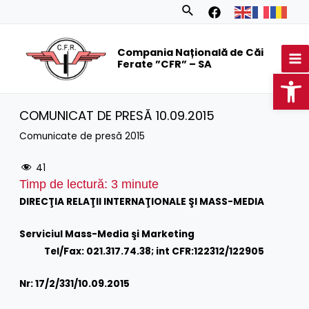
Skip
Search
to
MA
content
Compania Națională de Căi
M
Ferate ”CFR” – SA
Op
COMUNICAT DE PRESĂ 10.09.2015
Comunicate de presă 2015
41
Timp de lectură:
3
minute
DIRECŢIA RELAŢII INTERNAŢIONALE ŞI MASS-MEDIA
Serviciul Mass-Media şi Marketing
Tel/Fax: 021.317.74.38; int CFR:122312/122905
Nr: 17/2/331/10.09.2015