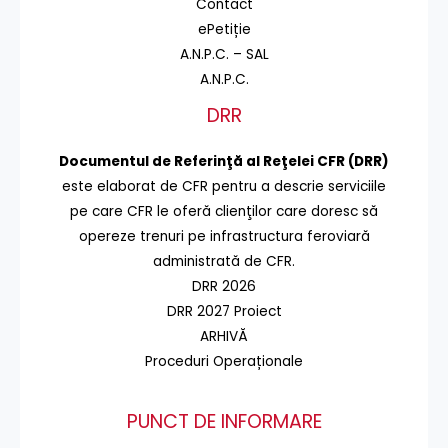
Contact
ePetiție
A.N.P.C. – SAL
A.N.P.C.
DRR
Documentul de Referinţă al Reţelei CFR (DRR)
este elaborat de CFR pentru a descrie serviciile
pe care CFR le oferă clienţilor care doresc să
opereze trenuri pe infrastructura feroviară
administrată de CFR.
DRR 2026
DRR 2027 Proiect
ARHIVĂ
Proceduri Operaționale
PUNCT DE INFORMARE