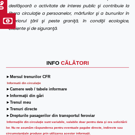
desfăşoară o activitate de interes public şi contribuie la
libera circulaţie a persoanelor, mărfurilor şi a bunurilor în
interiorul ţării şi peste graniţă, în condiţii ecologice,
eficiente şi de siguranţă
.
INFO
CĂLĂTORI
►Mersul trenurilor CFR
Informatii din circulaţie
►Camere web / tabele informare
►Informaţii din gări
►Trenul meu
►Trenuri directe
►Drepturile pasagerilor din transportul feroviar
Informaţiile din circulaţie sunt variabile, valabile doar pentru data şi ora solicitării
lor.
Nu ne asumăm răspunderea pentru eventuale pagube directe, indirecte sau
circumstanțiale produse prin utilizarea acestor informații.