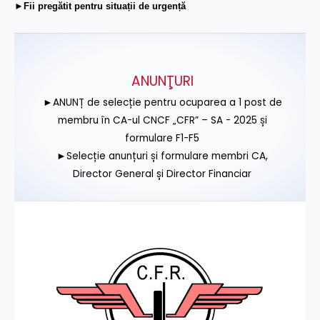
►Fii pregătit pentru situații de urgență
ANUNŢURI
►ANUNȚ de selecție pentru ocuparea a 1 post de
membru în CA-ul CNCF „CFR” – SA - 2025 și
formulare F1-F5
►Selecție anunțuri și formulare membri CA,
Director General și Director Financiar