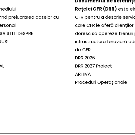
Documentul de Referinţă
mediului
Reţelei CFR (DRR)
este el
ivind prelucrarea datelor cu
CFR pentru a descrie servic
ersonal
care CFR le oferă clienţilor
SA STITI DESPRE
doresc să opereze trenuri
RUS!
infrastructura feroviară a
de CFR.
DRR 2026
SAL
DRR 2027 Proiect
ARHIVĂ
Proceduri Operaționale