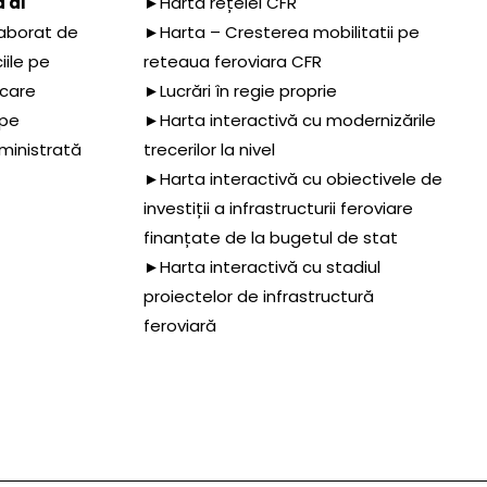
 al
►Harta rețelei CFR
aborat de
►Harta – Cresterea mobilitatii pe
iile pe
reteaua feroviara CFR
 care
►Lucrări în regie proprie
 pe
►Harta interactivă cu modernizările
dministrată
trecerilor la nivel
►Harta interactivă cu obiectivele de
investiții a infrastructurii feroviare
finanțate de la bugetul de stat
►Harta interactivă cu stadiul
proiectelor de infrastructură
feroviară