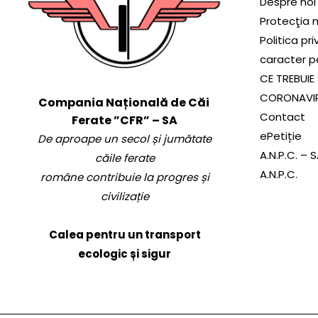
Despre noi
Protecţia 
Politica pr
caracter p
CE TREBUIE 
CORONAVI
Compania Națională de Căi
Contact
Ferate ”CFR” – SA
ePetiție
De aproape un secol și jumătate
A.N.P.C. – 
căile ferate
A.N.P.C.
române contribuie la progres și
civilizație
Calea pentru un transport
ecologic și sigur