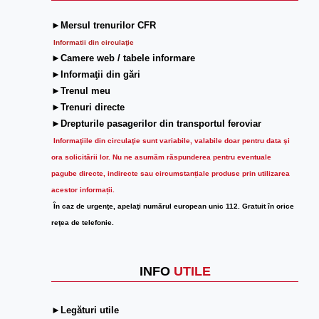
►Mersul trenurilor CFR
Informatii din circulaţie
►Camere web / tabele informare
►Informaţii din gări
►Trenul meu
►Trenuri directe
►Drepturile pasagerilor din transportul feroviar
Informaţiile din circulaţie sunt variabile, valabile doar pentru data şi
ora solicitării lor.
Nu ne asumăm răspunderea pentru eventuale
pagube directe, indirecte sau circumstanțiale produse prin utilizarea
acestor informații.
În caz de urgenţe, apelaţi numărul european unic 112. Gratuit în orice
reţea de telefonie.
INFO
UTILE
►Legături utile