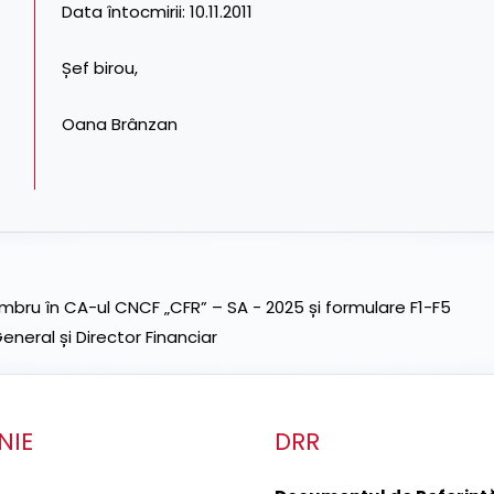
Data întocmirii: 10.11.2011
Șef birou,
Oana Brânzan
ru în CA-ul CNCF „CFR” – SA - 2025 și formulare F1-F5
neral și Director Financiar
NIE
DRR