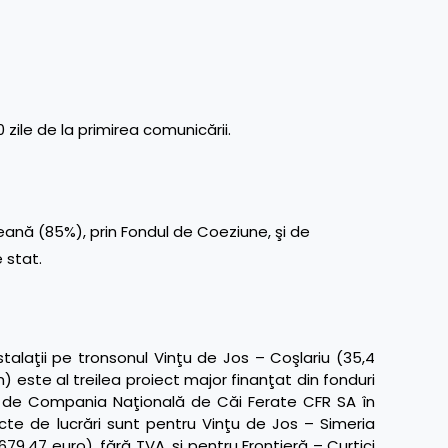
zile de la primirea comunicării.
ană (85%), prin Fondul de Coeziune, şi de
 stat.
instalaţii pe tronsonul Vinţu de Jos – Coşlariu (35,4
ste al treilea proiect major finanţat din fonduri
t de Compania Naţională de Căi Ferate CFR SA în
te de lucrări sunt pentru Vinţu de Jos – Simeria
679,47 euro), fără TVA, şi pentru Frontieră – Curtici