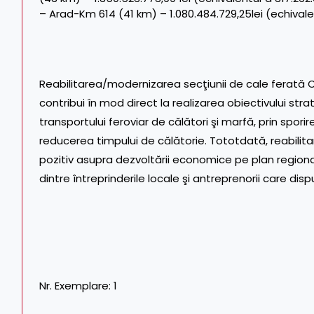
– Arad-Km 614 (41 km) – 1.080.484.729,25lei (echivale
Reabilitarea/modernizarea secţiunii de cale ferată C
contribui în mod direct la realizarea obiectivului str
transportului feroviar de călători şi marfă, prin sporir
reducerea timpului de călătorie. Tototdată, reabilita
pozitiv asupra dezvoltării economice pe plan regional,
dintre întreprinderile locale şi antreprenorii care disp
Nr. Exemplare: 1