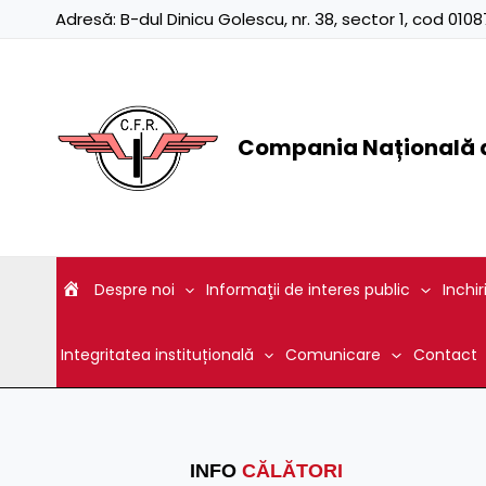
Skip
Adresă:
B-dul Dinicu Golescu, nr. 38, sector 1, cod 01
to
content
Compania Națională d
Despre noi
Informaţii de interes public
Inchir
Integritatea instituțională
Comunicare
Contact
INFO
CĂLĂTORI