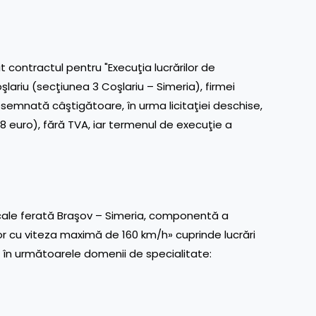
 contractul pentru "Execuţia lucrărilor de
oşlariu (secţiunea 3 Coşlariu – Simeria), firmei
semnată câştigătoare, în urma licitaţiei deschise,
,8 euro), fără TVA, iar termenul de execuţie a
de cale ferată Braşov – Simeria, componentă a
lor cu viteza maximă de 160 km/h» cuprinde lucrări
e, în următoarele domenii de specialitate: