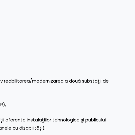
usiv reabilitarea/modernizarea a două substaţii de
R);
aţii aferente instalaţiilor tehnologice şi publicului
ele cu dizabilităţi);