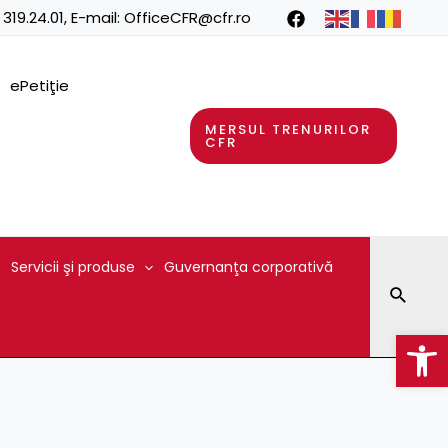
 319.24.01
, E-mail:
OfficeCFR@cfr.ro
ePetiţie
MERSUL TRENURILOR
CFR
Servicii şi produse
Guvernanţa corporativă
Searc
Op