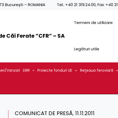
0873 București – ROMANIA
Tel.:
+40 21 319.24.00
, Fax:
+40 21
Termeni de utilizare
e Căi Ferate ”CFR” – SA
Legături utile
ieri/Vanzari
DRR
Proiecte fonduri UE
Reţeaua feroviară
COMUNICAT DE PRESĂ‚ 11.11.2011