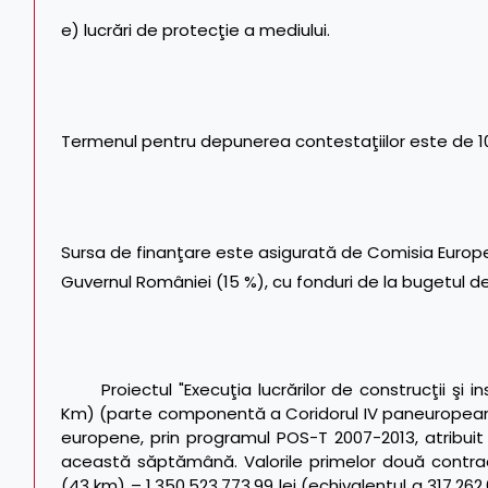
e) lucrări de protecţie a mediului.
Termenul pentru depunerea contestaţiilor este de 10 
Sursa de finanţare este asigurată de Comisia Europe
Guvernul României (15 %), cu fonduri de la bugetul de
Proiectul "Execuţia lucrărilor de construcţii şi 
Km) (parte componentă a Coridorul IV paneuropean) e
europene, prin programul POS-T 2007-2013, atribui
această săptămână. Valorile primelor două contrac
(43 km) – 1.350.523.773,99 lei (echivalentul a 317.262.