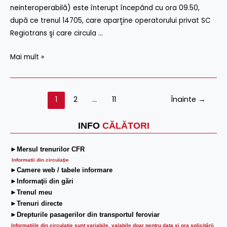
neinteroperabilă) este înterupt începând cu ora 09.50,
după ce trenul 14705, care aparţine operatorului privat SC
Regiotrans şi care circula …
Mai mult »
1
2
…
11
Înainte
→
INFO
CĂLĂTORI
►Mersul trenurilor CFR
Informatii din circulaţie
►Camere web / tabele informare
►Informaţii din gări
►Trenul meu
►Trenuri directe
►Drepturile pasagerilor din transportul feroviar
Informaţiile din circulaţie sunt variabile, valabile doar pentru data şi ora solicitării