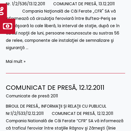
Nr. 1/2/536/13.12.2011 COMUNICAT DE PRESĂ‚ 13.12.2011
13.12.2011
Compania Naţională de Căi Ferate „CFR" SA vă
informează că circulaţia feroviară între Buftea-Periş se
desfăşoară la cale liberă, la interval de staţie, după ce în
cursul nopţii de luni, persoane necunoscute au sustras 56
de relee, componente ale instalaţiei de semnalizare şi
siguranţă …
Mai mult »
COMUNICAT DE PRESĂ‚ 12.12.2011
COMUNICAT
DE
Comunicate de presă 2011
PRESĂ‚
BIROUL DE PRESĂ‚, INFORMAŢII ȘI RELAŢII CU PUBLICUL
12.12.2011
Nr:1/2/533/12.12.2011 COMUNICAT DE PRESĂ‚ 12.12.2011
Compania Natională de Căi Ferate “CFR” SA vă informează
că traficul feroviar între staţiile Râşnov şi Zărneşti (linie