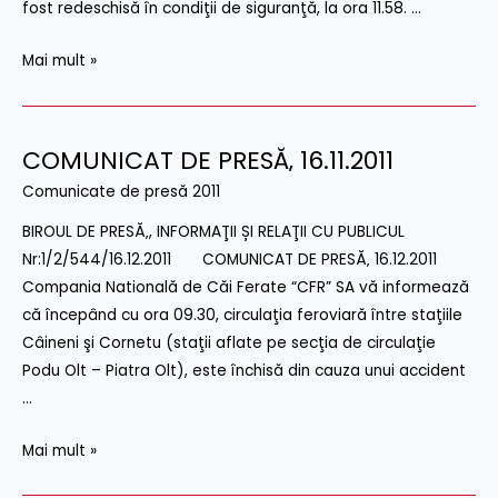
fost redeschisă în condiţii de siguranţă, la ora 11.58. …
Mai mult »
COMUNICAT DE PRESĂ‚ 16.11.2011
COMUNICAT
DE
Comunicate de presă 2011
PRESĂ‚
BIROUL DE PRESĂ‚, INFORMAŢII ȘI RELAŢII CU PUBLICUL
16.11.2011
Nr:1/2/544/16.12.2011 COMUNICAT DE PRESĂ‚ 16.12.2011
Compania Natională de Căi Ferate “CFR” SA vă informează
că începând cu ora 09.30, circulaţia feroviară între staţiile
Câineni şi Cornetu (staţii aflate pe secţia de circulaţie
Podu Olt – Piatra Olt), este închisă din cauza unui accident
…
Mai mult »