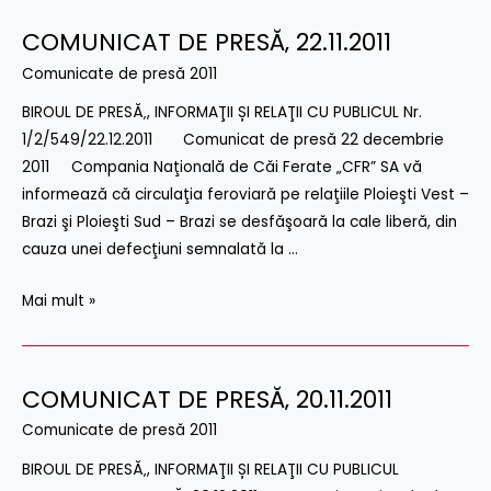
COMUNICAT DE PRESĂ‚ 22.11.2011
COMUNICAT
DE
Comunicate de presă 2011
PRESĂ‚
BIROUL DE PRESĂ‚, INFORMAŢII ȘI RELAŢII CU PUBLICUL Nr.
22.11.2011
1/2/549/22.12.2011 Comunicat de presă 22 decembrie
2011 Compania Naţională de Căi Ferate „CFR” SA vă
informează că circulaţia feroviară pe relaţiile Ploieşti Vest –
Brazi şi Ploieşti Sud – Brazi se desfăşoară la cale liberă, din
cauza unei defecţiuni semnalată la …
Mai mult »
COMUNICAT DE PRESĂ‚ 20.11.2011
COMUNICAT
DE
Comunicate de presă 2011
PRESĂ‚
BIROUL DE PRESĂ‚, INFORMAŢII ȘI RELAŢII CU PUBLICUL
20.11.2011