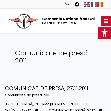
Skip
Posts
Search
to
navigation
MA
content
Compania Națională de Căi
M
Ferate ”CFR” – SA
Op
Comunicate de presă
2011
COMUNICAT DE PRESĂ‚ 27.11.2011
COMUNICAT
DE
Comunicate de presă 2011
PRESĂ‚
BIROUL DE PRESĂ‚, INFORMAŢII ȘI RELAŢII CU PUBLICUL
27.11.2011
Nr:1/2/553/27.12.2011 COMUNICAT DE PRESĂ‚ 27.12.2011