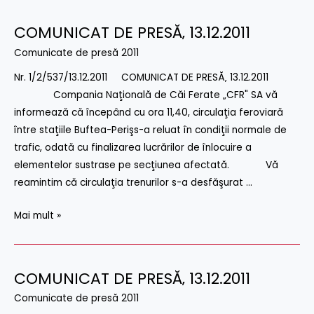
COMUNICAT DE PRESĂ‚ 13.12.2011
COMUNICAT
DE
Comunicate de presă 2011
PRESĂ‚
Nr. 1/2/537/13.12.2011 COMUNICAT DE PRESĂ‚ 13.12.2011
13.12.2011
Compania Naţională de Căi Ferate „CFR" SA vă
informează că începând cu ora 11,40, circulaţia feroviară
între staţiile Buftea-Perişs-a reluat în condiţii normale de
trafic, odată cu finalizarea lucrărilor de înlocuire a
elementelor sustrase pe secţiunea afectată. Vă
reamintim că circulaţia trenurilor s-a desfăşurat …
Mai mult »
COMUNICAT DE PRESĂ‚ 13.12.2011
COMUNICAT
DE
Comunicate de presă 2011
PRESĂ‚