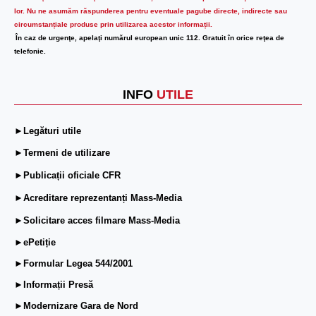
lor.
Nu ne asumăm răspunderea pentru eventuale pagube directe, indirecte sau
circumstanțiale produse prin utilizarea acestor informații.
În caz de urgenţe, apelaţi numărul european unic 112. Gratuit în orice reţea de
telefonie.
INFO
UTILE
►Legături utile
►Termeni de utilizare
►Publicații oficiale CFR
►Acreditare reprezentanți Mass-Media
►Solicitare acces filmare Mass-Media
►ePetiție
►Formular Legea 544/2001
►Informații Presă
►Modernizare Gara de Nord