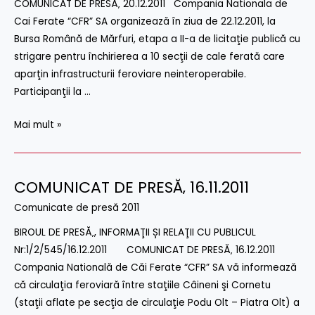
COMUNICAT DE PRESĂ‚ 20.12.2011 Compania Nationala de
Cai Ferate “CFR” SA organizează în ziua de 22.12.2011, la
Bursa Română de Mărfuri, etapa a II-a de licitaţie publică cu
strigare pentru închirierea a 10 secţii de cale ferată care
aparţin infrastructurii feroviare neinteroperabile.
Participanţii la …
Mai mult »
COMUNICAT DE PRESĂ‚ 16.11.2011
COMUNICAT
DE
Comunicate de presă 2011
PRESĂ‚
BIROUL DE PRESĂ‚, INFORMAŢII ȘI RELAŢII CU PUBLICUL
16.11.2011
Nr:1/2/545/16.12.2011 COMUNICAT DE PRESĂ‚ 16.12.2011
Compania Natională de Căi Ferate “CFR” SA vă informează
că circulaţia feroviară între staţiile Câineni şi Cornetu
(staţii aflate pe secţia de circulaţie Podu Olt – Piatra Olt) a