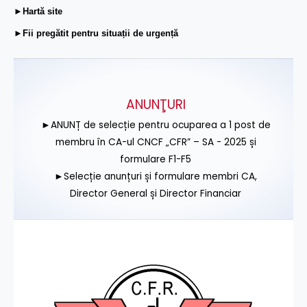
►Hartă site
►Fii pregătit pentru situații de urgență
ANUNŢURI
►ANUNȚ de selecție pentru ocuparea a 1 post de
membru în CA-ul CNCF „CFR” – SA - 2025 și
formulare F1-F5
►Selecție anunțuri și formulare membri CA,
Director General și Director Financiar