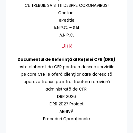
CE TREBUIE SA STITI DESPRE CORONAVIRUS!
Contact
ePetiție
A.N.P.C. – SAL
A.N.P.C.
DRR
Documentul de Referinţă al Reţelei CFR (DRR)
este elaborat de CFR pentru a descrie serviciile
pe care CFR le oferă clienţilor care doresc să
opereze trenuri pe infrastructura feroviară
administrată de CFR.
DRR 2026
DRR 2027 Proiect
ARHIVĂ
Proceduri Operaționale