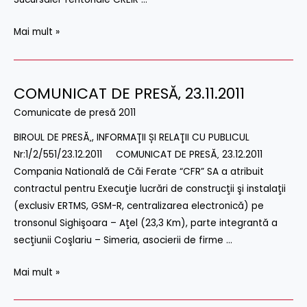
Mai mult »
COMUNICAT DE PRESĂ‚ 23.11.2011
COMUNICAT
DE
Comunicate de presă 2011
PRESĂ‚
BIROUL DE PRESĂ‚, INFORMAŢII ȘI RELAŢII CU PUBLICUL
23.11.2011
Nr:1/2/551/23.12.2011 COMUNICAT DE PRESĂ‚ 23.12.2011
Compania Natională de Căi Ferate “CFR” SA a atribuit
contractul pentru Execuţie lucrări de construcţii şi instalaţii
(exclusiv ERTMS, GSM-R, centralizarea electronică) pe
tronsonul Sighişoara – Aţel (23,3 Km), parte integrantă a
secţiunii Coşlariu – Simeria, asocierii de firme …
Mai mult »