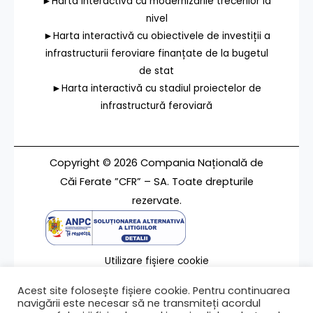
►Harta interactivă cu modernizările trecerilor la
nivel
►Harta interactivă cu obiectivele de investiții a
infrastructurii feroviare finanțate de la bugetul
de stat
►Harta interactivă cu stadiul proiectelor de
infrastructură feroviară
Copyright © 2026 Compania Națională de
Căi Ferate ”CFR” – SA. Toate drepturile
rezervate.
Utilizare fișiere cookie
Termeni de utilizare
Acest site folosește fișiere cookie. Pentru continuarea
Contact
navigării este necesar să ne transmiteți acordul