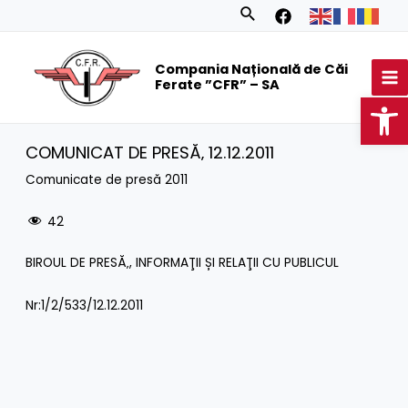
Skip
Search
to
MA
content
Compania Națională de Căi
M
Ferate ”CFR” – SA
Op
COMUNICAT DE PRESĂ‚ 12.12.2011
Comunicate de presă 2011
42
BIROUL DE PRESĂ‚, INFORMAŢII ȘI RELAŢII CU PUBLICUL
Nr:1/2/533/12.12.2011