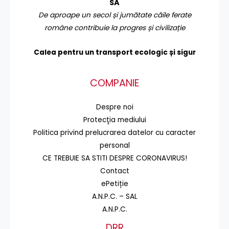
SA
De aproape un secol și jumătate căile ferate
române contribuie la progres și civilizație
Calea pentru un transport
ecologic și sigur
COMPANIE
Despre noi
Protecţia mediului
Politica privind prelucrarea datelor cu caracter
personal
CE TREBUIE SA STITI DESPRE CORONAVIRUS!
Contact
ePetiție
A.N.P.C. – SAL
A.N.P.C.
DRR