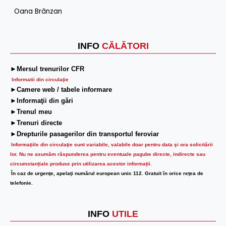
Oana Brânzan
INFO
CĂLĂTORI
►Mersul trenurilor CFR
Informatii din circulaţie
►Camere web / tabele informare
►Informaţii din gări
►Trenul meu
►Trenuri directe
►Drepturile pasagerilor din transportul feroviar
Informaţiile din circulaţie sunt variabile, valabile doar pentru data şi ora solicitării
lor.
Nu ne asumăm răspunderea pentru eventuale pagube directe, indirecte sau
circumstanțiale produse prin utilizarea acestor informații.
În caz de urgenţe, apelaţi numărul european unic 112. Gratuit în orice reţea de
telefonie.
INFO
UTILE