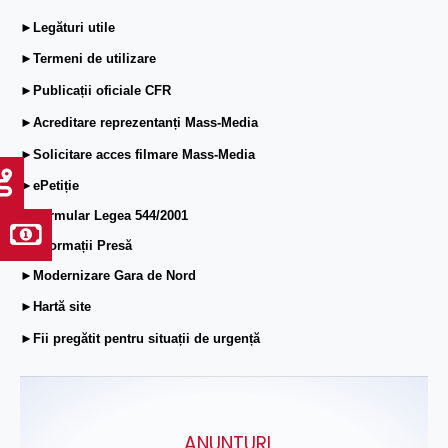
►Legături utile
►Termeni de utilizare
►Publicații oficiale CFR
►Acreditare reprezentanți Mass-Media
►Solicitare acces filmare Mass-Media
►ePetiție
►Formular Legea 544/2001
►Informații Presă
►Modernizare Gara de Nord
►Hartă site
►Fii pregătit pentru situații de urgență
ANUNŢURI