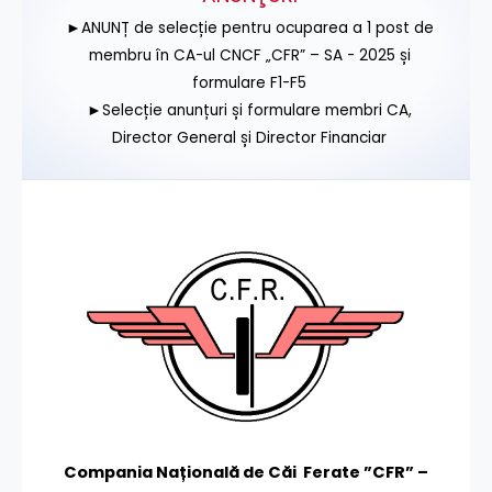
►ANUNȚ de selecție pentru ocuparea a 1 post de
membru în CA-ul CNCF „CFR” – SA - 2025 și
formulare F1-F5
►Selecție anunțuri și formulare membri CA,
Director General și Director Financiar
Compania Națională de Căi Ferate ”CFR” –