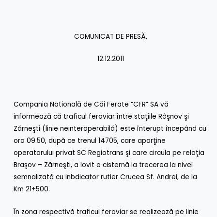
COMUNICAT DE PRESĂ‚
12.12.2011
Compania Natională de Căi Ferate “CFR” SA vă
informează că traficul feroviar între staţiile Râşnov şi
Zărneşti (linie neinteroperabilă) este înterupt începând cu
ora 09.50, după ce trenul 14705, care aparţine
operatorului privat SC Regiotrans şi care circula pe relaţia
Braşov – Zărneşti, a lovit o cisternă la trecerea la nivel
semnalizată cu inbdicator rutier Crucea Sf. Andrei, de la
Km 21+500.
În zona respectivă traficul feroviar se realizează pe linie