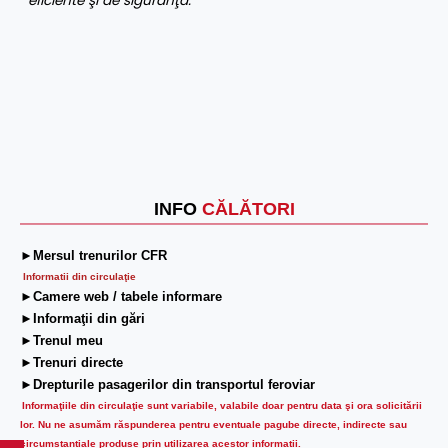
eficiente
ş
i de sigur
an
ţă
.
INFO
CĂLĂTORI
►Mersul trenurilor CFR
Informatii din circulaţie
►Camere web / tabele informare
►Informaţii din gări
►Trenul meu
►Trenuri directe
►Drepturile pasagerilor din transportul feroviar
Informaţiile din circulaţie sunt variabile, valabile doar pentru data şi ora solicitării
lor.
Nu ne asumăm răspunderea pentru eventuale pagube directe, indirecte sau
circumstanțiale produse prin utilizarea acestor informații.