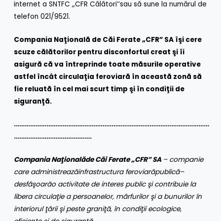
internet a SNTFC ,,CFR Călători’’sau să sune la numărul de
telefon 021/9521.
Compania Naţională de Căi Ferate „CFR” SA îşi cere
scuze călătorilor pentru disconfortul creat şi îi
asigură că va întreprinde toate măsurile operative
astfel încât circulaţia feroviară în această zonă să
fie reluată în cel mai scurt timp şi în condiţii de
siguranţă.
………………………………………………………………………………………………
…………………………………….
Compania Naţ
ional
ă
de C
ă
i Ferate „CFR” SA
– companie
care administreaz
ă
infr
astructura feroviar
ă
public
ă
–
desf
ăş
oar
ă
o activitate de interes public
ş
i contribuie la
libera circula
ţ
ie a persoanelor, m
ă
rfurilor
ş
i a bunurilor în
interiorul
ţă
rii
ş
i peste grani
ţă
, în condi
ţ
ii ecologice,