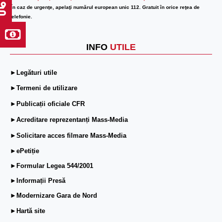
În caz de urgenţe, apelaţi numărul european unic 112. Gratuit în orice reţea de
telefonie.
INFO
UTILE
►Legături utile
►Termeni de utilizare
►Publicații oficiale CFR
►Acreditare reprezentanți Mass-Media
►Solicitare acces filmare Mass-Media
►ePetiție
►Formular Legea 544/2001
►Informații Presă
►Modernizare Gara de Nord
►Hartă site