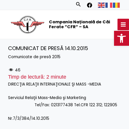
Skip
Search
to
MA
content
Compania Națională de Căi
M
Ferate ”CFR” – SA
Op
COMUNICAT DE PRESĂ 14.10.2015
Comunicate de presă 2015
46
Timp de lectură:
2
minute
DIRECŢIA RELAŢII INTERNAŢIONALE ŞI MASS -MEDIA
Serviciul Relaţii Mass-Media şi Marketing
Tel/Fax: 0213177438 Tel.CFR 122 312; 122905
Nr.7/3/384/14.10.2015