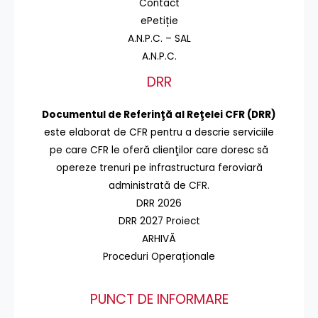
Contact
ePetiție
A.N.P.C. – SAL
A.N.P.C.
DRR
Documentul de Referinţă al Reţelei CFR (DRR)
este elaborat de CFR pentru a descrie serviciile
pe care CFR le oferă clienţilor care doresc să
opereze trenuri pe infrastructura feroviară
administrată de CFR.
DRR 2026
DRR 2027 Proiect
ARHIVĂ
Proceduri Operaționale
PUNCT DE INFORMARE