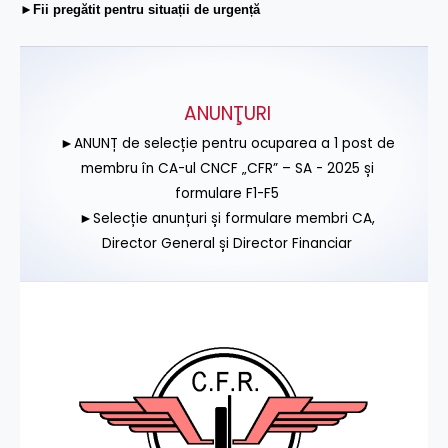
►Fii pregătit pentru situații de urgență
ANUNŢURI
►ANUNȚ de selecție pentru ocuparea a 1 post de
membru în CA-ul CNCF „CFR” – SA - 2025 și
formulare F1-F5
►Selecție anunțuri și formulare membri CA,
Director General și Director Financiar