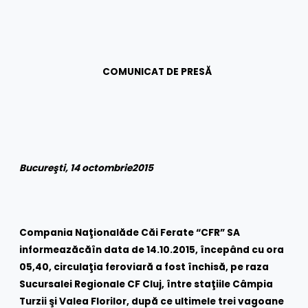
COMUNICAT DE PRES
Ă
Bucure
ş
ti, 14 octombrie
2015
Compania Naţ
ional
ă
de C
ă
i Ferate “CFR
” SA
informează
c
ă
în data de 14.10.2015, începând cu ora
05,40
, circulaţia feroviară a fost închisă, pe raza
Sucursalei Regionale CF Cluj, între staţiile Câmpia
Turzii şi Valea Florilor, după ce ultimele trei vagoane