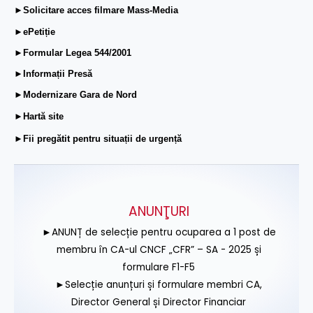
►Solicitare acces filmare Mass-Media
►ePetiție
►Formular Legea 544/2001
►Informații Presă
►Modernizare Gara de Nord
►Hartă site
►Fii pregătit pentru situații de urgență
ANUNŢURI
►ANUNȚ de selecție pentru ocuparea a 1 post de
membru în CA-ul CNCF „CFR” – SA - 2025 și
formulare F1-F5
►Selecție anunțuri și formulare membri CA,
Director General și Director Financiar