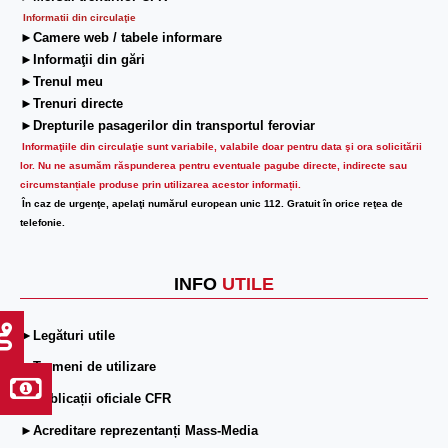
Informatii din circulaţie
►Camere web / tabele informare
►Informaţii din gări
►Trenul meu
►Trenuri directe
►Drepturile pasagerilor din transportul feroviar
Informaţiile din circulaţie sunt variabile, valabile doar pentru data şi ora solicitării
lor.
Nu ne asumăm răspunderea pentru eventuale pagube directe, indirecte sau
circumstanțiale produse prin utilizarea acestor informații.
În caz de urgenţe, apelaţi numărul european unic 112. Gratuit în orice reţea de
telefonie.
INFO
UTILE
►Legături utile
►Termeni de utilizare
►Publicații oficiale CFR
►Acreditare reprezentanți Mass-Media