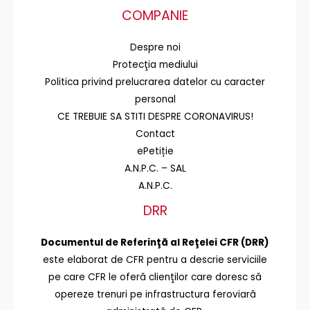
COMPANIE
Despre noi
Protecţia mediului
Politica privind prelucrarea datelor cu caracter
personal
CE TREBUIE SA STITI DESPRE CORONAVIRUS!
Contact
ePetiție
A.N.P.C. – SAL
A.N.P.C.
DRR
Documentul de Referinţă al Reţelei CFR (DRR)
este elaborat de CFR pentru a descrie serviciile
pe care CFR le oferă clienţilor care doresc să
opereze trenuri pe infrastructura feroviară