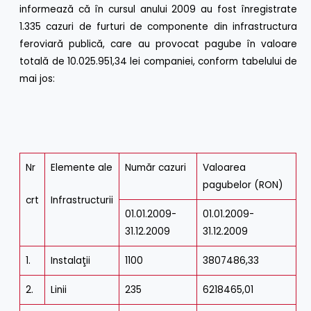
informează că în cursul anului 2009 au fost înregistrate
1.335 cazuri de furturi de componente din infrastructura
feroviară publică, care au provocat pagube în valoare
totală de 10.025.951,34 lei companiei, conform tabelului de
mai jos:
Nr
Elemente ale
Număr cazuri
Valoarea
pagubelor (RON)
crt
Infrastructurii
01.01.2009-
01.01.2009-
31.12.2009
31.12.2009
1.
Instalaţii
1100
3807486,33
2.
Linii
235
6218465,01