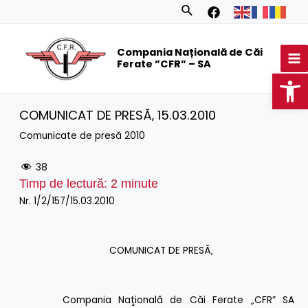
Skip
Search
to
MA
content
Compania Națională de Căi
M
Ferate ”CFR” – SA
Op
COMUNICAT DE PRESĂ‚ 15.03.2010
Comunicate de presă 2010
38
Timp de lectură:
2
minute
Nr. 1/2/157/15.03.2010
COMUNICAT DE PRESĂ‚
Compania Naţională de Căi Ferate „CFR” SA