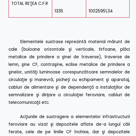
TOTAL REŢEA C.F.R
1335
10025951,34
Elementele sustrase reprezintă material mărunt de
cale (buloane orizontale şi verticale, tirfoane, plăci
metalice de prindere a şinei de traverse), traverse de
lemn, şine CF, contraşine, eclise metalice de prindere a
şinelor, unităţi luminoase corespunzătoare semnalelor de
circulaţie şi manevră, picheţi cu echipament şi aparataj,
cabluri de alimentare şi de dependenţă a instalaţiilor de
semnalizare şi dirijare a circulaţiei feroviare, cabluri de
telecomunicaţii etc.
Acţiunile de sustragere a elementelor infrastructurii
feroviare au vizat şi depozitele aflate de-a lungul căii
ferate, cele de pe liniile CF închise, dar şi depozitele