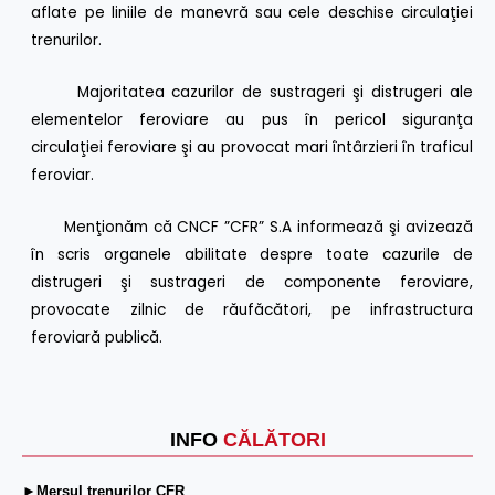
aflate pe liniile de manevră sau cele deschise circulaţiei
trenurilor.
Majoritatea cazurilor de sustrageri şi distrugeri ale
elementelor feroviare au pus în pericol siguranţa
circulaţiei feroviare şi au provocat mari întârzieri în traficul
feroviar.
Menţionăm că CNCF ”CFR” S.A informează şi avizează
în scris organele abilitate despre toate cazurile de
distrugeri şi sustrageri de componente feroviare,
provocate zilnic de răufăcători, pe infrastructura
feroviară publică.
INFO
CĂLĂTORI
►Mersul trenurilor CFR